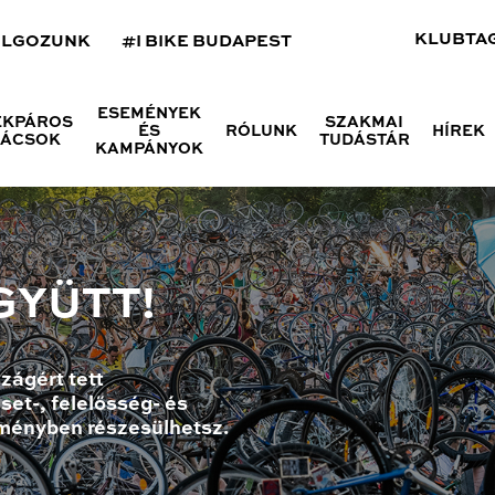
KLUBTA
OLGOZUNK
#I BIKE BUDAPEST
ESEMÉNYEK
ÉKPÁROS
SZAKMAI
ÉS
RÓLUNK
HÍREK
NÁCSOK
TUDÁSTÁR
KAMPÁNYOK
GYÜTT!
zágért tett
set-, felelősség- és
ményben részesülhetsz.