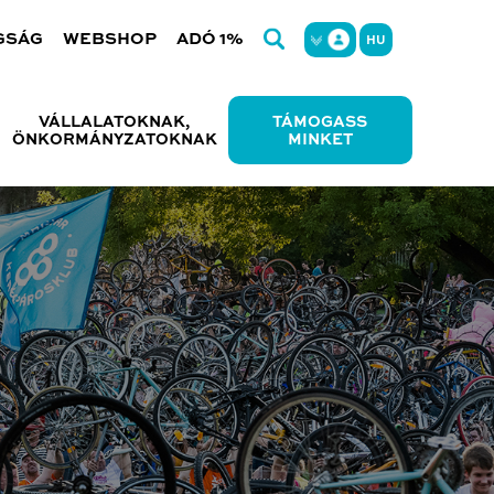
GSÁG
WEBSHOP
ADÓ 1%
HU
VÁLLALATOKNAK,
TÁMOGASS
ÖNKORMÁNYZATOKNAK
MINKET