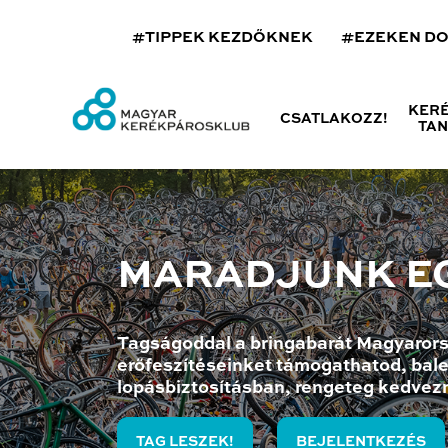
#TIPPEK KEZDŐKNEK
#EZEKEN D
KER
CSATLAKOZZ!
TA
MARADJUNK E
Tagságoddal a bringabarát Magyarors
erőfeszítéseinket támogathatod, bale
lopásbiztosításban, rengeteg kedvez
TAG LESZEK!
BEJELENTKEZÉS