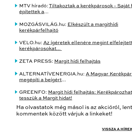
MTV híradó:
Tiltakoztak a kerékpárosok - Saját 
építettek a
...
MOZGÁSVILÁG.hu:
Elkészült a margithídi
kerékpárfelhajtó
VELO.hu:
Az ígéretek ellenére megint elfelejtet
kerékpárosokat...
ZETA PRESS:
Margit hídi felhajtás
ALTERNATÍVENERGIA.hu:
A Magyar Kerékpár
megépíti a beígért
...
GREENFO:
Margit hídi felhajtás: Kerékpározha
tesszük a Margit hidat!
Ha olvastatok még másol is az akcióról, len
kommentek között várjuk a linkeket!
VISSZA A HÍRE