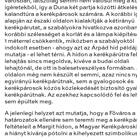
városban, látszólag semmi nem valósul meg a k
ígéretekből, így a Duna két partja közötti átkelé
kalandtúra a kerékpárosok számára. A korábbi í
alapján az északi oldalon kialakítják a kétirányú
kerékpárutat, a szabályokra hivatkozva azonba
korábbi szélességet a korlát és a lámpa kiépítés
1 méterrel csökkentik, miközben a szabályoktól
indokolt esetben - ahogy azt az Árpád híd példáj
mutatja - el lehet térni. A hídon a kerékpárútra fe
lehajtás sincs megoldva, kivéve a budai oldali
lehajtónál, de ott is balesetveszélyes formában. 
oldalon még nem készült el semmi, azaz nincs 
egyirányú kerékpárútnak, sem a gyalogosok és
kerékpárosok közös közlekedését biztosító gya
kerékpárútnak. Az ezekhez kapcsolódó fel és le
sem épültek meg.
A jelenlegi helyzet azt mutatja, hogy a Főváros a
határozatok ellenére sem teremti meg a kerékpá
feltételeit a Margit hídon, a Magyar Kerékpárosk
a hiányt kívánja pótolni a kihelyezett szimboliku