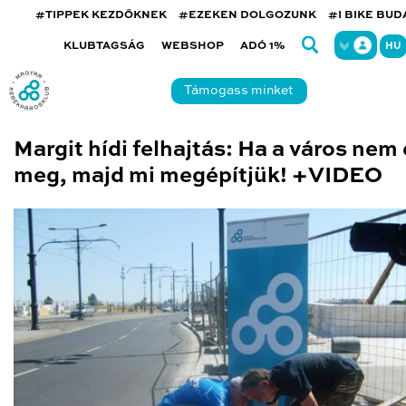
#TIPPEK KEZDŐKNEK
#EZEKEN DOLGOZUNK
#I BIKE BU
KLUBTAGSÁG
WEBSHOP
ADÓ 1%
HU
Támogass minket
Margit hídi felhajtás: Ha a város nem 
meg, majd mi megépítjük! +VIDEO