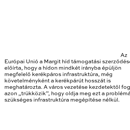
Az
Európai Unió a Margit híd támogatási szerződé
előírta, hogy a hídon mindkét irányba épüljön
megfelelő kerékpáros infrastruktúra, még
követelményként a kerékpárút hosszát is
meghatározta. A város vezetése kezdetektől fo
azon „trükközik”, hogy oldja meg ezt a problémá
szükséges infrastruktúra megépítése nélkül.