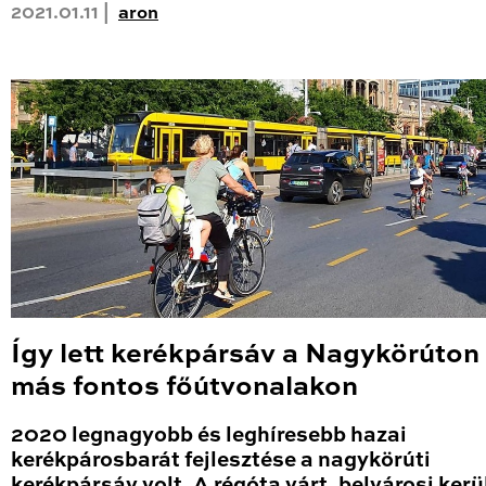
2021.01.11 |
aron
Így lett kerékpársáv a Nagykörúton
más fontos főútvonalakon
2020 legnagyobb és leghíresebb hazai
kerékpárosbarát fejlesztése a nagykörúti
kerékpársáv volt. A régóta várt, belvárosi kerü