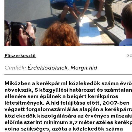
Főszerkesztő
20
Cimkék:
Érdeklődőknek
,
Margit híd
Miközben a kerékpárral közlekedők száma évrő
növekszik, 5 közgyűlési határozat és számtalan
ellenére sem épülnek a beígért kerékpáros
létesítmények. A híd felújítása előtt, 2007-ben
végzett forgalomszámlálás alapján a kerékpárr
közlekedők kiszolgálására az érvényes műszak
előírás szerint minimum 2,7 méter széles kerék
volna szükséges, azóta a közlekedők száma