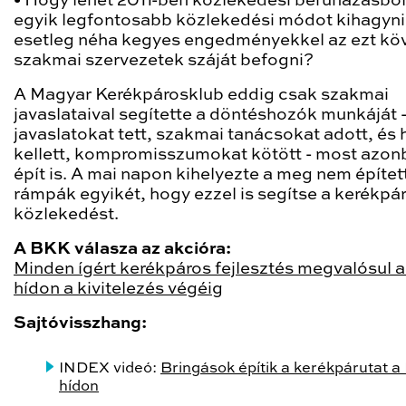
• Hogy lehet 2011-ben közlekedési beruházásból
egyik legfontosabb közlekedési módot kihagyni
esetleg néha kegyes engedményekkel az ezt kö
szakmai szervezetek száját befogni?
A Magyar Kerékpárosklub eddig csak szakmai
javaslataival segítette a döntéshozók munkáját 
javaslatokat tett, szakmai tanácsokat adott, és 
kellett, kompromisszumokat kötött - most azon
épít is. A mai napon kihelyezte a meg nem építet
rámpák egyikét, hogy ezzel is segítse a kerékpá
közlekedést.
A BKK válasza az akcióra:
Minden ígért kerékpáros fejlesztés megvalósul a
hídon a kivitelezés végéig
Sajtóvisszhang:
INDEX videó:
Bringások építik a kerékpárutat a
hídon