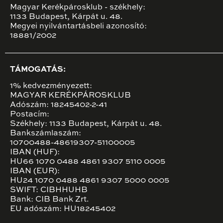
Magyar Kerékpárosklub - székhely:
1133 Budapest, Kárpát u. 48.
Megyei nyilvántartásbeli azonosító:
18881/2002
TÁMOGATÁS:
1% kedvezményezett:
MAGYAR KERÉKPÁROSKLUB
Adószám: 18245402-2-41
Postacím:
Székhely: 1133 Budapest, Kárpát u. 48.
Bankszámlaszám:
10700488-48619307-51100005
IBAN (HUF):
HU66 1070 0488 4861 9307 5110 0005
IBAN (EUR):
HU24 1070 0488 4861 9307 5000 0005
SWIFT: CIBHHUHB
Bank: CIB Bank Zrt.
EU adószám: HU18245402