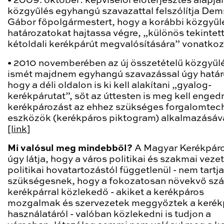
• 2009. október: képviselői előterjesztés alapjá
közgyűlés egyhangú szavazattal felszólítja De
Gábor főpolgármestert, hogy a korábbi közgyűl
határozatokat hajtassa végre, „különös tekintett
kétoldali kerékpárút megvalósítására” vonatkoz
• 2010 novemberében az új összetételű közgyűl
ismét majdnem egyhangú szavazással úgy határ
hogy a déli oldalon is ki kell alakítani „gyalog-
kerékpárutat”, sőt az úttesten is meg kell engedn
kerékpározást az ehhez szükséges forgalomtech
eszközök (kerékpáros piktogram) alkalmazásáva
[link]
Mi valósul meg mindebből?
A Magyar Kerékpár
úgy látja, hogy a város politikai és szakmai vezet
politikai hovatartozástól függetlenül - nem tartja
szükségesnek, hogy a fokozatosan növekvő sz
kerékpárral közlekedő - akiket a kerékpáros
mozgalmak és szervezetek meggyőztek a kerék
használatáról - valóban közlekedni is tudjon a