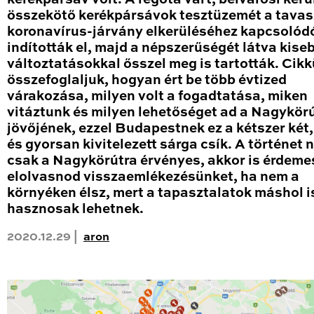
összekötő kerékpársávok tesztüzemét a tavas
koronavírus-járvány elkerüléséhez kapcsolód
indították el, majd a népszerűségét látva kise
változtatásokkal ősszel meg is tartották. Cik
összefoglaljuk, hogyan ért be több évtized
várakozása, milyen volt a fogadtatása, miken
vitáztunk és milyen lehetőséget ad a Nagykör
jövőjének, ezzel Budapestnek ez a kétszer két
és gyorsan kivitelezett sárga csík. A történet
csak a Nagykörútra érvényes, akkor is érdeme
elolvasnod visszaemlékezésünket, ha nem a
környéken élsz, mert a tapasztalatok máshol i
hasznosak lehetnek.
2020.12.29 |
aron