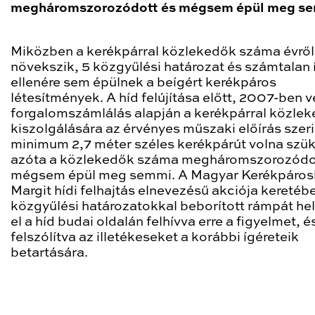
megháromszorozódott és mégsem épül meg se
Miközben a kerékpárral közlekedők száma évről
növekszik, 5 közgyűlési határozat és számtalan 
ellenére sem épülnek a beígért kerékpáros
létesítmények. A híd felújítása előtt, 2007-ben 
forgalomszámlálás alapján a kerékpárral közle
kiszolgálására az érvényes műszaki előírás szeri
minimum 2,7 méter széles kerékpárút volna szü
azóta a közlekedők száma megháromszorozódo
mégsem épül meg semmi. A Magyar Kerékpáros
Margit hídi felhajtás elnevezésű akciója keretéb
közgyűlési határozatokkal beborított rámpát he
el a híd budai oldalán felhívva erre a figyelmet, é
felszólítva az illetékeseket a korábbi ígéreteik
betartására.