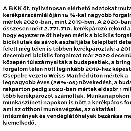
A BKK öt, nyilvánosan elérhető adatokat mut
kerékpárszámlálóján 15 %-kal nagyobb forga
mértek 2020-ban, mint 2019-ben. A 2020-ban
összesen mért 2.771.710. kerékpározó rekord a
hogy egyszerre öt helyen mérik a biciklis forga
bicikliutak és sávok aszfaltjába telepített det
felett még télen is többen kerékpároztak: a 20
decemberi biciklis forgalmat már 2020 decem
közepén túlszárnyalták a budapestiek, a brin
forgalom télen nőtt leginkább 2019-hez képest
Csepelre vezető Weiss Manfréd úton mérték a
legnagyobb éves (26%-os) növekedést, a bud
rakparton pedig 2020-ban mértek először 1 mil
több kerékpározót számoltak. Munkanapokon 
munkaszüneti napokon is nőtt a kerékpáros fo
ami az otthoni munkavégzés, az oktatási
intézmények és vendéglátóhelyek bezárása me
kiemelkedő.