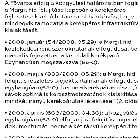
A Főváros eddig 5 közgyűlési határozatban fogl
a Margit híd felújítása kapcsán a kerékpáros
fejlesztésekkel. A határozatokban közös, hogy
mindegyik támogatja a kerékpáros infrastruktúr
kialakítását.
• 2008. január (54/2008. 05.29): a Margit híd
közlekedési rendszer okiratának elfogadása, be
második fejezetben a kétoldali kerékpárút.
Egyhangúan megszavazva (65-0).
• 2008. május (833/2008. 05.29): a Margit híd
felújítás részletes projekttartalmának elfogadás
egyhangúan (65-0), benne a kerékpáros rész: „f
sávok optimális keresztmetszetének kialakítása
mindkét irányú kerékpárutak létesítése” (2. olda
• 2009. április (603/2009. 04.30): a közgyűlés
egyhangúan (63-0) elfogadja a felújítás engedél
dokumentumát, benne a kétirányú kerékpárút te