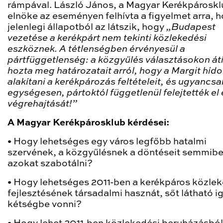
rámpával. László János, a Magyar Kerékpároskl
elnöke az eseményen felhívta a figyelmet arra, h
jelenlegi állapotból az látszik, hogy
„Budapest
vezetése a kerékpárt nem tekinti közlekedési
eszköznek. A tétlenségben érvényesül a
pártfüggetlenség: a közgyűlés választásokon át
hozta meg határozatait arról, hogy a Margit hídon
alakítani a kerékpározás feltételeit, és ugyancsa
egységesen, pártoktól függetlenül felejtették el
végrehajtását!”
A Magyar Kerékpárosklub kérdései:
• Hogy lehetséges egy város legfőbb hatalmi
szervének, a közgyűlésnek a döntéseit semmibe
azokat szabotálni?
• Hogy lehetséges 2011-ben a kerékpáros közle
fejlesztésének társadalmi hasznát, sőt látható i
kétségbe vonni?