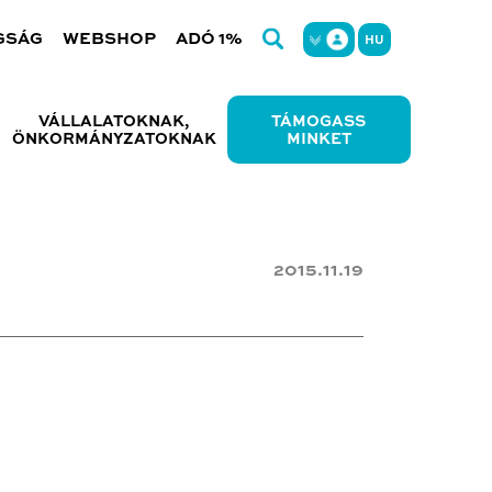
GSÁG
WEBSHOP
ADÓ 1%
HU
VÁLLALATOKNAK,
TÁMOGASS
ÖNKORMÁNYZATOKNAK
MINKET
2015.11.19