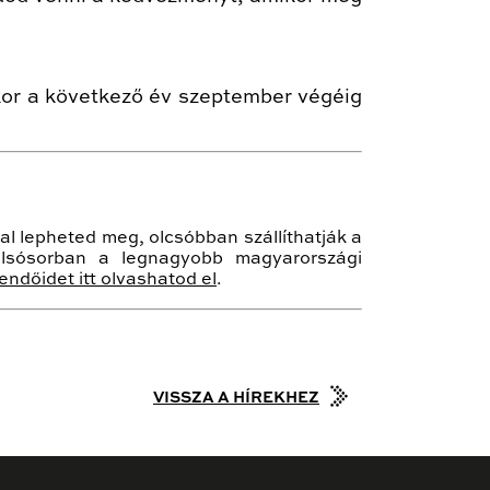
kor a következő év szeptember végéig
l lepheted meg, olcsóbban szállíthatják a
olsósorban a legnagyobb magyarországi
ndőidet itt olvashatod el
.
VISSZA A HÍREKHEZ