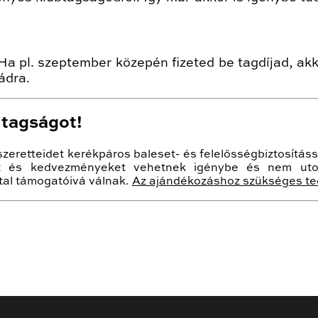
Ha pl. szeptember közepén fizeted be tagdíjad, ak
ádra.
 tagságot!
eretteidet kerékpáros baleset- és felelősségbiztosítássa
kat és kedvezményeket vehetnek igénybe és nem ut
ltal támogatóivá válnak.
Az ajándékozáshoz szükséges tee