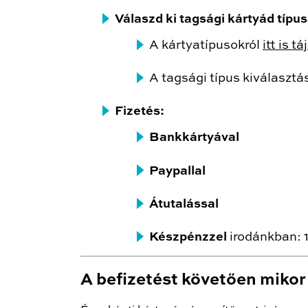
Válaszd ki tagsági kártyád típu
A kártyatípusokról
itt is 
A tagsági típus kiválasztá
Fizetés:
Bankkártyával
Paypallal
Átutalással
Készpénzzel
irodánkban: 
A befizetést követően miko