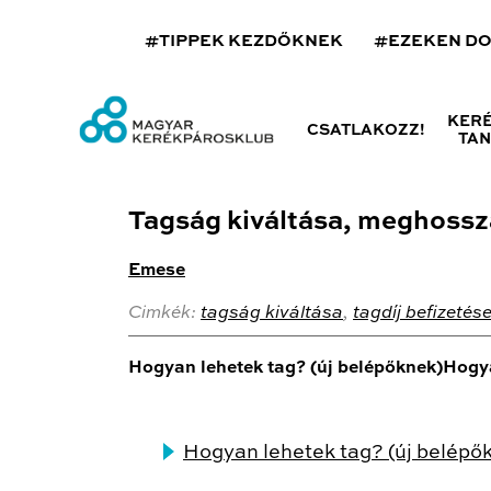
#TIPPEK KEZDŐKNEK
#EZEKEN D
KER
CSATLAKOZZ!
TA
Tagság kiváltása, meghossz
Emese
Cimkék:
tagság kiváltása
,
tagdíj befizetés
Hogyan lehetek tag? (új belépőknek)Ho
Hogyan lehetek tag? (új belépő