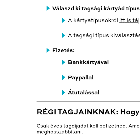
Válaszd ki tagsági kártyád típu
A kártyatípusokról
itt is 
A tagsági típus kiválasztá
Fizetés:
Bankkártyával
Paypallal
Átutalással
RÉGI TAGJAINKNAK: Hogya
Csak éves tagdíjadat kell befizetned. Am
meghosszabbítani.