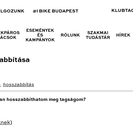
KLUBTA
OLGOZUNK
#I BIKE BUDAPEST
ESEMÉNYEK
ÉKPÁROS
SZAKMAI
ÉS
RÓLUNK
HÍREK
NÁCSOK
TUDÁSTÁR
KAMPÁNYOK
abbítása
e
,
hosszabbítás
gyan hosszabbíthatom meg tagságom?
knek)