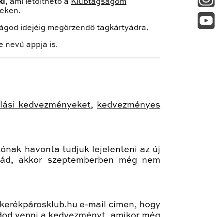
ki
, ami letölthető a
Klubtagságom
yeken.
ságod idejéig megőrzendő tagkártyádra.
e nevű appja is.
rlási kedvezményeket
,
kedvezményes
ítónak havonta tudjuk lejelenteni az új
icád, akkor szeptemberben még nem
@kerékpárosklub.hu e-mail címen, hogy
tudod venni a kedvezményt, amikor még