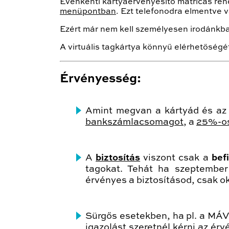
Évenkénti kártyaérvényesítő matricás re
menüpontban
. Ezt telefonodra elmentve
Ezért már nem kell személyesen irodánkba
A virtuális tagkártya könnyű elérhetőségét
Érvényesség:
Amint megvan a kártyád és az
bankszámlacsomagot
, a
25%-os
A
biztosítás
viszont csak a
bef
tagokat. Tehát ha szeptembe
érvényes a biztosításod, csak ok
Sürgős esetekben, ha pl. a MÁV
igazolást szeretnél kérni az ér