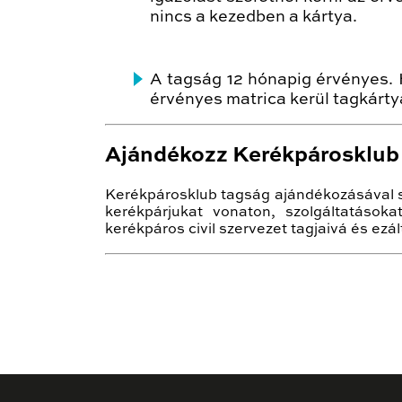
nincs a kezedben a kártya.
A tagság 12 hónapig érvényes. 
érvényes matrica kerül tagkárty
Ajándékozz Kerékpárosklub
Kerékpárosklub tagság ajándékozásával sz
kerékpárjukat vonaton, szolgáltatáso
kerékpáros civil szervezet tagjaivá és ezá