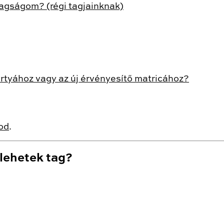
gságom? (régi tagjainknak)
rtyához vagy az új érvényesítő matricához?
od
.
ehetek tag?