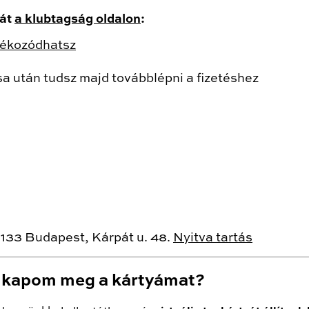
sát
a klubtagság oldalon
:
tájékozódhatsz
sa után tudsz majd továbblépni a fizetéshez
1133 Budapest, Kárpát u. 48.
Nyitva tartás
r kapom meg a kártyámat?