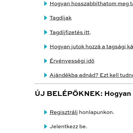
Hogyan hosszabbíthatom meg ta
Tagdíjak
Tagdíjfizetés itt
.
Hogyan jutok hozzá a tagsági ká
Érvényességi idő
Ajándékba adnád? Ezt kell tudn
ÚJ BELÉPŐKNEK: Hogyan l
Regisztrálj
honlapunkon.
Jelentkezz be.