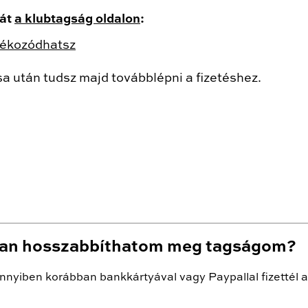
sát
a klubtagság oldalon
:
tájékozódhatsz
sa után tudsz majd továbblépni a fizetéshez.
n hosszabbíthatom meg tagságom?
ennyiben korábban bankkártyával vagy Paypallal fizettél