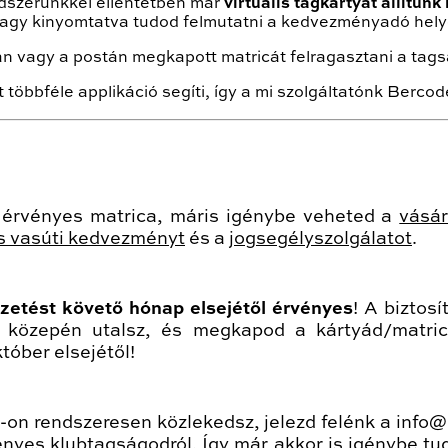
ndszerünkkel ellentétben már
virtuális tagkártyát állítunk 
 vagy kinyomtatva tudod felmutatni a kedvezményadó hel
n vagy a postán megkapott matricát felragasztani a tag
 többféle applikáció segíti, így a mi szolgáltatónk Bercod
 érvényes matrica, máris igénybe veheted a
vásá
 vasúti kedvezményt
és a
jogsegélyszolgálatot
.
izetést követő hónap elsejétől
érvényes
! A biztos
r közepén utalsz, és megkapod a kártyád/matr
tóber elsejétől!
-on rendszeresen közlekedsz, jelezd felénk a info
vényes klubtagságodról. Így már akkor is igénybe 