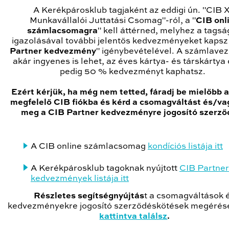
A Kerékpárosklub tagjaként az eddigi ún. "CIB 
Munkavállalói Juttatási Csomag"-ról, a "
CIB onl
számlacsomagra
" kell áttérned, melyhez a tags
igazolásával további jelentős kedvezményeket kapsz 
Partner kedvezmény
" igénybevételével. A számlaveze
akár ingyenes is lehet, az éves kártya- és társkártya 
pedig 50 % kedvezményt kaphatsz.
Ezért kérjük, ha még nem tetted, fáradj be mielőbb 
megfelelő CIB fiókba és kérd a csomagváltást és/va
meg a CIB Partner kedvezményre jogosító szerző
A CIB online számlacsomag
kondíciós listája itt
A Kerékpárosklub tagoknak nyújtott
CIB Partner
kedvezmények listája itt
Részletes segítségnyújtás
t
a csomagváltások 
kedvezményekre jogosító szerződéskötések megérés
kattintva találsz
.