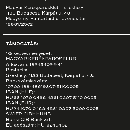
Magyar Kerékpárosklub - székhely:
1133 Budapest, Kárpát u. 48.
Megyei nyilvántartásbeli azonosító:
18881/2002
TÁMOGATÁS:
1% kedvezményezett:
MAGYAR KERÉKPÁROSKLUB
Adószám: 18245402-2-41
Postacím:
Székhely: 1133 Budapest, Kárpát u. 48.
Bankszámlaszám:
10700488-48619307-51100005
IBAN (HUF):
HU66 1070 0488 4861 9307 5110 0005
IBAN (EUR):
HU24 1070 0488 4861 9307 5000 0005
SWIFT: CIBHHUHB
Bank: CIB Bank Zrt.
EU adószám: HU18245402