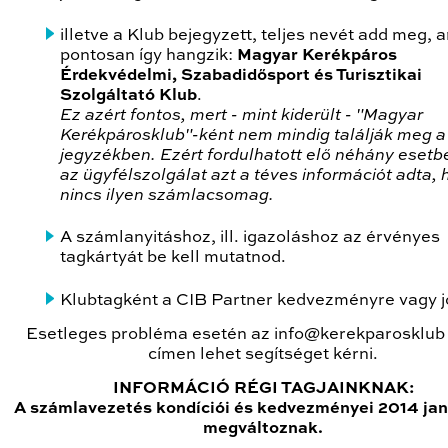
illetve a Klub bejegyzett, teljes nevét add meg, 
pontosan így hangzik:
Magyar Kerékpáros
Érdekvédelmi, Szabadidősport és Turisztikai
Szolgáltató Klub
.
Ez azért fontos, mert - mint kiderült - "Magyar
Kerékpárosklub"-ként nem mindig találják meg a
jegyzékben. Ezért fordulhatott elő néhány esetb
az ügyfélszolgálat azt a téves információt adta,
nincs ilyen számlacsomag.
A számlanyitáshoz, ill. igazoláshoz az érvényes
tagkártyát be kell mutatnod.
Klubtagként a CIB Partner kedvezményre vagy j
Esetleges probléma esetén az info@kerekparosklub
címen lehet segítséget kérni.
INFORMÁCIÓ RÉGI TAGJAINKNAK:
A számlavezetés kondíciói és kedvezményei 2014 jan
megváltoznak.