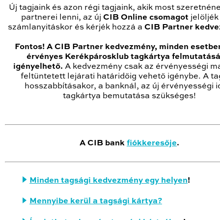
Új tagjaink és azon régi tagjaink, akik most szeretnén
partnerei lenni, az új
CIB Online csomagot
jelöljé
számlanyitáskor és kérjék hozzá a
CIB Partner kedv
Fontos!
A CIB Partner kedvezmény, minden esetbe
érvényes Kerékpárosklub tagkártya felmutatásá
igényelhető.
A kedvezmény csak az érvényességi ma
feltüntetett lejárati határidőig vehető igénybe. A t
hosszabbításakor, a banknál, az új érvényességi i
tagkártya bemutatása szükséges!
A CIB bank
fiókkeresője
.
Minden tagsági kedvezmény egy helyen
!
Mennyibe kerül a tagsági kártya?