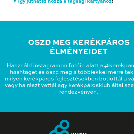
Így juthatsz hozzá a tagsági kártyához
!
OSZD MEG KERÉKPÁROS
ÉLMÉNYEIDET
Használd instagramon fotóid alatt a #kerekpa
hashtaget és oszd meg a többiekkel merre teke
milyen kerékpáros fejlesztésekben botlottál a v
vagy ha részt vettél egy kerékpárosklub által sz
rendezvényen.