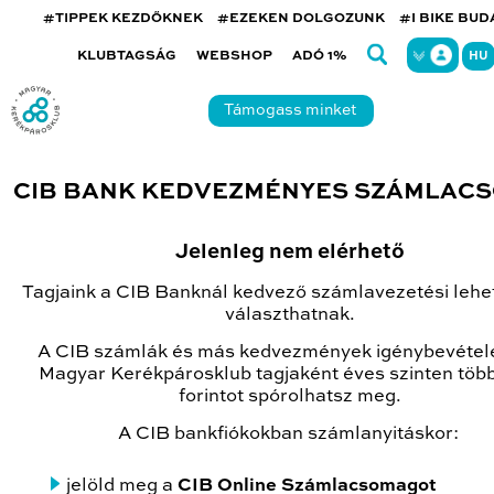
#TIPPEK KEZDŐKNEK
#EZEKEN DOLGOZUNK
#I BIKE BU
KLUBTAGSÁG
WEBSHOP
ADÓ 1%
HU
Támogass minket
CIB BANK KEDVEZMÉNYES SZÁMLAC
Jelenleg nem elérhető
Tagjaink a CIB Banknál kedvező számlavezetési lehe
választhatnak.
A CIB számlák és más kedvezmények igénybevétel
Magyar Kerékpárosklub tagjaként éves szinten töb
forintot spórolhatsz meg.
A CIB bankfiókokban számlanyitáskor:
jelöld meg a
CIB Online Számlacsomagot