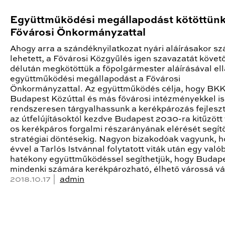
Együttműködési megállapodást kötöttünk
Fővárosi Önkormányzattal
Ahogy arra a szándéknyilatkozat nyári aláírásakor sz
lehetett, a Fővárosi Közgyűlés igen szavazatát köve
délután megkötöttük a főpolgármester aláírásával ell
együttműködési megállapodást a Fővárosi
Önkormányzattal. Az együttműködés célja, hogy BKK
Budapest Közúttal és más fővárosi intézményekkel is
rendszeresen tárgyalhassunk a kerékpározás fejlesz
az útfelújításoktól kezdve Budapest 2030-ra kitűzött
os kerékpáros forgalmi részarányának elérését segít
stratégiai döntésekig. Nagyon bizakodóak vagyunk, h
évvel a Tarlós Istvánnal folytatott viták után egy való
hatékony együttműködéssel segíthetjük, hogy Budap
mindenki számára kerékpározható, élhető várossá vá
2018.10.17 |
admin