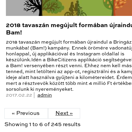
2018 tavaszán megújult formában újraindu
Bam!
2018 tavaszán megújult formában újraindul a Bringáz
munkába! (Bam!) kampány. Ennek örömére vadonatú
honlappal, új applikációval és Instagram oldallal is
készülünk.Idén a BikeCitizens applikáció segítségéve
a Bam! versenyében részt venni. Ehhez nem kell más
tenned, mint letölteni az app-ot, regisztrálni és a ka
ideje alatt használva gyűjteni a kilométereidet. Érde
mert a résztvevők között több mint 4 millió Ft értékb
sorsolunk ki nyereményeket.
2017.02.22 |
admin
« Previous
Next »
Showing
1
to
6
of
245
results