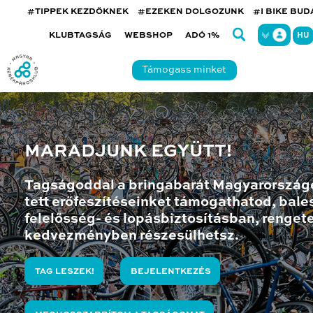
#TIPPEK KEZDŐKNEK
#EZEKEN DOLGOZUNK
#I BIKE BU
KLUBTAGSÁG
WEBSHOP
ADÓ 1%
HU
Támogass minket
MARADJUNK EGYÜTT!
Tagságoddal a bringabarát Magyarország
tett erőfeszítéseinket támogathatod, bales
felelősség- és lopásbiztosításban, renget
kedvezményben részesülhetsz.
TAG LESZEK!
BEJELENTKEZÉS