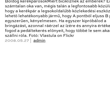
Boldog kerékpárosokMiért bicikliznek az emberek? 
számtalan oka van, mégis talán a legfontosabb közül
hogy a kerékpár a legsokoldalúbb közlekedési eszköz
lehető lehatékonyabb jármű, hogy A pontból eljuss B
egyszerűen, kényelmesen. Ha egyszer kipróbálod a
bringázást, azonnal ráérzel az ízére és annyira értéke
fogod a pedáltekerés előnyeit, hogy többé le sem aka
szállni róla. Fotó: Vlastula on Flickr
2008.05.27 |
admin