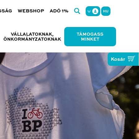
GSÁG
WEBSHOP
ADÓ 1%
HU
VÁLLALATOKNAK,
TÁMOGASS
ÖNKORMÁNYZATOKNAK
MINKET
Kosár