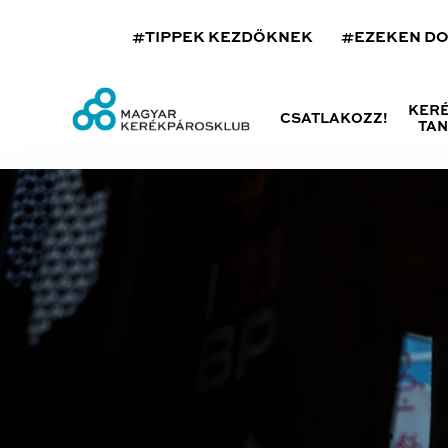
#TIPPEK KEZDŐKNEK
#EZEKEN D
KER
CSATLAKOZZ!
TA