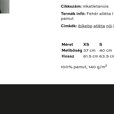
Cikkszám:
mkatletanois
Termék infó:
Fehér atléta 
pamut
Cimkék:
ibikebp
atléta
női
Méret
XS
S
Mellbőség
37 cm
40 cm
Hossz
61.5 cm
63.5 c
2
100% pamut, 140 g/m