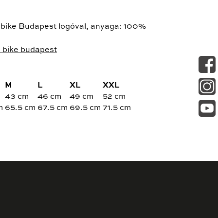
I bike Budapest logóval, anyaga: 100%
i bike budapest
M
L
XL
XXL
43 cm
46 cm
49 cm
52 cm
m
65.5 cm
67.5 cm
69.5 cm
71.5 cm