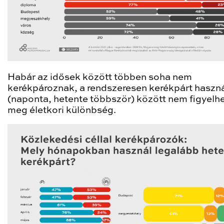
Habár az idősek között többen soha nem
kerékpároznak, a rendszeresen kerékpárt haszn
(naponta, hetente többször) között nem figyelh
meg életkori különbség.