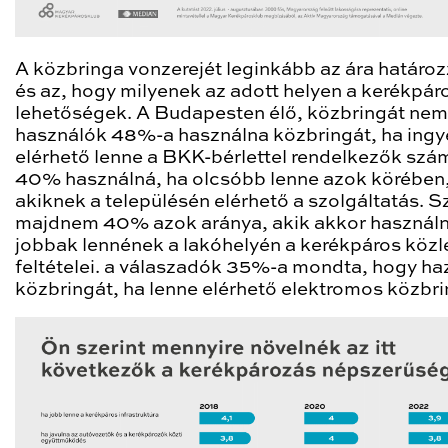
A közbringa vonzerejét leginkább az ára határo
és az, hogy milyenek az adott helyen a kerékpár
lehetőségek. A Budapesten élő, közbringát nem
használók 48%-a használna közbringát, ha ingy
elérhető lenne a BKK-bérlettel rendelkezők szá
40% használná, ha olcsóbb lenne azok körében
akiknek a településén elérhető a szolgáltatás. S
majdnem 40% azok aránya, akik akkor használn
jobbak lennének a lakóhelyén a kerékpáros köz
feltételei. a válaszadók 35%-a mondta, hogy ha
közbringát, ha lenne elérhető elektromos közbrin