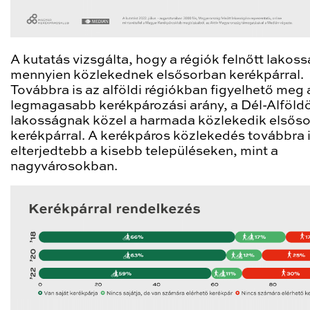
A kutatás vizsgálta, hogy a régiók felnőtt lako
mennyien közlekednek elsősorban kerékpárral.
Továbbra is az alföldi régiókban figyelhető meg 
legmagasabb kerékpározási arány, a Dél-Alföld
lakosságnak közel a harmada közlekedik elsős
kerékpárral. A kerékpáros közlekedés továbbra i
elterjedtebb a kisebb településeken, mint a
nagyvárosokban.