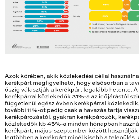
Azok körében, akik közlekedési céllal használn
kerékpárt megfigyelhető, hogy elsősorban a tav
őszig választják a kerékpárt legalább hetente. A
kerékpárral közlekedők 31%-a az időjárástól szi
függetlenül egész évben kerékpárral közlekedik
további 11%-ot pedig csak a havazás tartja vissz
kerékpározástól. gyakran kerékpározók, kerékpá
közlekedők kb 45%-a minden hónapban haszná
kerékpárt, május-szeptember között használják
legtöbben a kerékpárt minél kisebb a település, 