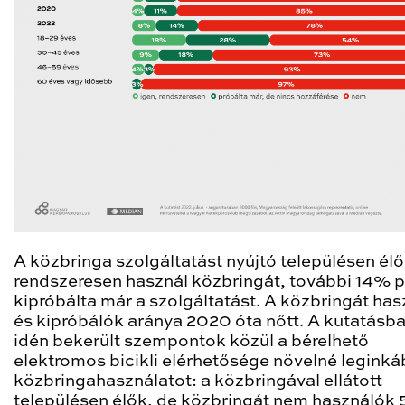
A közbringa szolgáltatást nyújtó településen él
rendszeresen használ közbringát, további 14% 
kipróbálta már a szolgáltatást. A közbringát ha
és kipróbálók aránya 2020 óta nőtt. A kutatásba
idén bekerült szempontok közül a bérelhető
elektromos bicikli elérhetősége növelné leginká
közbringahasználatot: a közbringával ellátott
településen élők, de közbringát nem használók