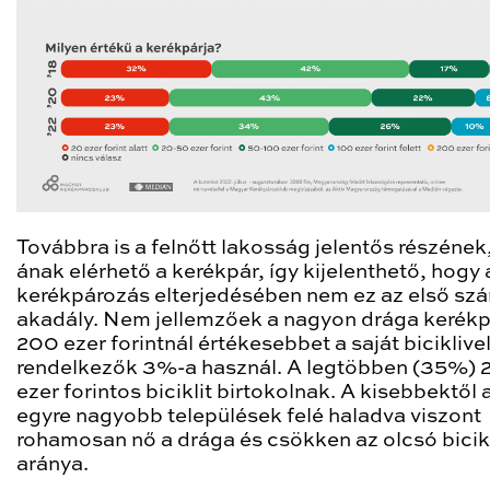
Továbbra is a felnőtt lakosság jelentős részéne
ának elérhető a kerékpár, így kijelenthető, hogy 
kerékpározás elterjedésében nem ez az első sz
akadály. Nem jellemzőek a nagyon drága kerékp
200 ezer forintnál értékesebbet a saját biciklive
rendelkezők 3%-a használ. A legtöbben (35%) 
ezer forintos biciklit birtokolnak. A kisebbektől 
egyre nagyobb települések felé haladva viszont
rohamosan nő a drága és csökken az olcsó bicik
aránya.