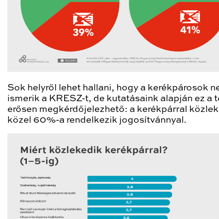
Sok helyről lehet hallani, hogy a kerékpárosok 
ismerik a KRESZ-t, de kutatásaink alapján ez a t
erősen megkérdőjelezhető: a kerékpárral közle
közel 60%-a rendelkezik jogosítvánnyal.