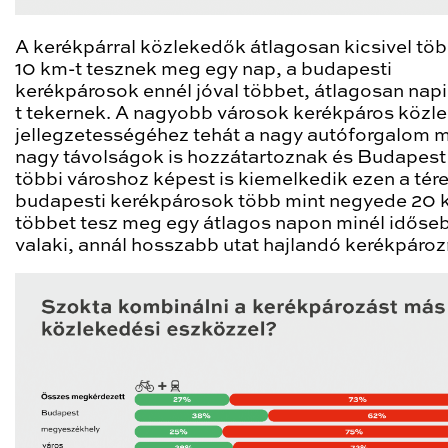
A kerékpárral közlekedők átlagosan kicsivel töb
10 km-t tesznek meg egy nap, a budapesti
kerékpárosok ennél jóval többet, átlagosan napi
t tekernek. A nagyobb városok kerékpáros közl
jellegzetességéhez tehát a nagy autóforgalom me
nagy távolságok is hozzátartoznak és Budapest
többi városhoz képest is kiemelkedik ezen a tére
budapesti kerékpárosok több mint negyede 20 
többet tesz meg egy átlagos napon minél időse
valaki, annál hosszabb utat hajlandó kerékpároz