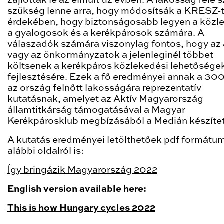
zajlottak le az elmúlt tíz évben. A lakosság fele s
szükség lenne arra, hogy módosítsák a KRESZ-
érdekében, hogy biztonságosabb legyen a közl
a gyalogosok és a kerékpárosok számára. A
válaszadók számára viszonylag fontos, hogy az 
vagy az önkormányzatok a jelenleginél többet
költsenek a kerékpáros közlekedési lehetősége
fejlesztésére. Ezek a fő eredményei annak a 300
az ország felnőtt lakosságára reprezentatív
kutatásnak, amelyet az Aktív Magyarország
államtitkárság támogatásával a Magyar
Kerékpárosklub megbízásából a Medián készítet
A kutatás eredményei letölthetőek pdf formátu
alábbi oldalról is:
Így bringázik Magyarország 2022
English version available here:
This is how Hungary cycles 2022