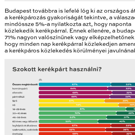
Budapest továbbra is lefelé lóg ki az országos á
a kerékpározás gyakoriságát tekintve, a válasz
mindössze 5%-a nyilatkozta azt, hogy naponta
közlekedik kerékpárral. Ennek ellenére, a budap
71% nagyon valószínűnek vagy elképzelhetőnek t
hogy minden nap kerékpárral közlekedjen amen
a kerékpáros közlekedés körülményei javulnána