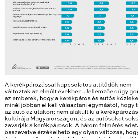
A kerékpározással kapcsolatos attitűdök nem
változtak az elmúlt években. Jellemzően úgy go
az emberek, hogy a kerékpáros és autós közlek
minél jobban el kell választani egymástól, hogy t
az autó az utakon; nem alakult ki a kerékpározás
kultúrája Magyarországon, és az autósokat sok
zavarják a kerékpárosok. A három felmérés adat
összevetve érzékelhető egy olyan változás, hog