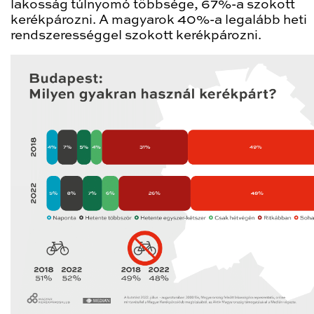
lakosság túlnyomó többsége, 67%-a szokott
kerékpározni. A magyarok 40%-a legalább heti
rendszerességgel szokott kerékpározni.