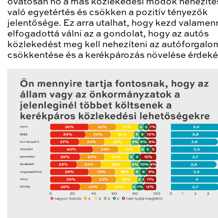
óvatosan nő a más közlekedési módok nehezíté
való egyetértés és csökken a pozitív tényezők
jelentősége. Ez arra utalhat, hogy kezd valamen
elfogadottá válni az a gondolat, hogy az autós
közlekedést meg kell nehezíteni az autóforgalo
csökkentése és a kerékpározás növelése érdek