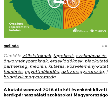
melinda
20
Cimkék:
vállalatoknak
,
tagoknak
,
szakmának és
önkormányzatoknak
,
érdeklődőknek
,
piackutat
partnerség
,
medián
,
kutatás
,
közvélemény-kuta
felmérés
,
együttműködés
,
aktív magyarország
,
bringázik magyarország
A kutatássorozat 2018 óta két évenként követi
kerékpárhasználati szokásokat Magyarországo