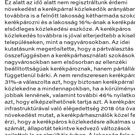
Ez alatt az idő alatt nem regisztráltunk érdemi
növekedést a kerékpárral közlekedők arányába
továbbra is a felnőtt lakosság kétharmada szok
kerékpározni és a lakosság 16%-ának a kerékpár
elsődleges közlekedési eszköze. A kerékpáros
közlekedés továbbra is jóval elterjedtebb a kise
településeken, mint a nagyvárosokban. Az idei
kutatásunk megerősítette, hogy a pártválasztás
összefüggésben a kerékpárhasználati szokásokk
nagyvárosokban sem elsősorban az ellenzéki
beállítottságúak kerékpároznak, hanem pártállá
függetlenül bárki. A nem rendszeresen kerékpá
31%-a válaszolta azt, hogy biztosan kerékpárral
közlekedne a mindennapokban, ha a körülmény
jobbak lennének, valamint további 46% nyilatk
azt, hogy elképzelhetőnek tartja azt. A kerékpár
infrastruktúrával való elégedettség 2018 óta óv
növekedést mutat, a kerékpárhasználók közel fe
érzi, hogy a kerékpáros közlekedésre alkalmas 
számát, állapotát tekintve kedvező változások