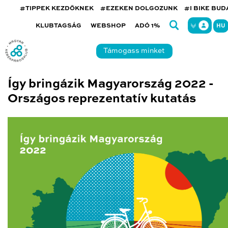
#TIPPEK KEZDŐKNEK
#EZEKEN DOLGOZUNK
#I BIKE BU
KLUBTAGSÁG
WEBSHOP
ADÓ 1%
HU
Támogass minket
Így bringázik Magyarország 2022 -
Országos reprezentatív kutatás