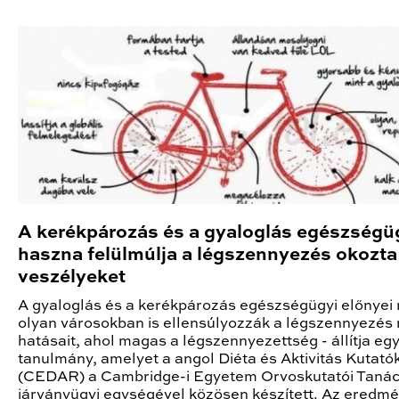
A kerékpározás és a gyaloglás egészségü
haszna felülmúlja a légszennyezés okozta
veszélyeket
A gyaloglás és a kerékpározás egészségügyi előnyei
olyan városokban is ellensúlyozzák a légszennyezés 
hatásait, ahol magas a légszennyezettség - állítja eg
tanulmány, amelyet a angol Diéta és Aktivitás Kutat
(CEDAR) a Cambridge-i Egyetem Orvoskutatói Taná
járványügyi egységével közösen készített. Az eredm