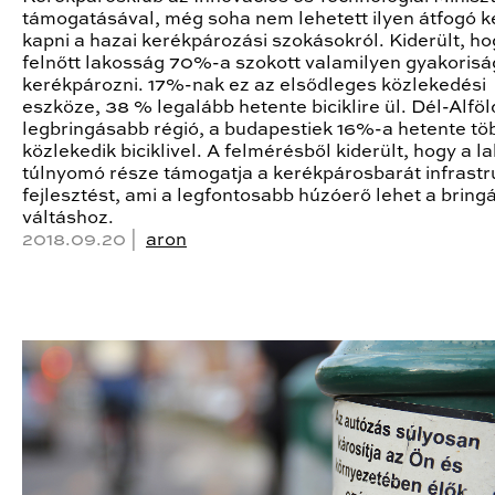
támogatásával, még soha nem lehetett ilyen átfogó k
kapni a hazai kerékpározási szokásokról. Kiderült, ho
felnőtt lakosság 70%-a szokott valamilyen gyakorisá
kerékpározni. 17%-nak ez az elsődleges közlekedési
eszköze, 38 % legalább hetente biciklire ül. Dél-Alföl
legbringásabb régió, a budapestiek 16%-a hetente tö
közlekedik biciklivel. A felmérésből kiderült, hogy a 
túlnyomó része támogatja a kerékpárosbarát infrastr
fejlesztést, ami a legfontosabb húzóerő lehet a bring
váltáshoz.
2018.09.20 |
aron