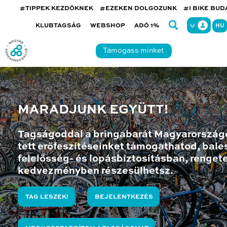
#TIPPEK KEZDŐKNEK
#EZEKEN DOLGOZUNK
#I BIKE BU
KLUBTAGSÁG
WEBSHOP
ADÓ 1%
HU
Támogass minket
MARADJUNK EGYÜTT!
Tagságoddal a bringabarát Magyarország
tett erőfeszítéseinket támogathatod, bales
felelősség- és lopásbiztosításban, renget
kedvezményben részesülhetsz.
TAG LESZEK!
BEJELENTKEZÉS