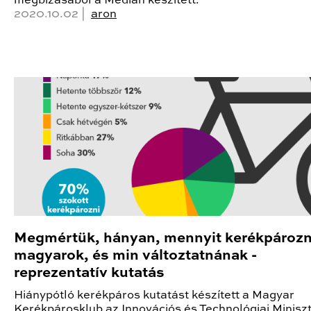
megbízásából a Medián készített.
2020.10.02 |
aron
Megmértük, hányan, mennyit kerékpározn
magyarok, és min változtatnának -
reprezentatív kutatás
Hiánypótló kerékpáros kutatást készített a Magyar
Kerékpárosklub az Innovációs és Technológiai Minisz