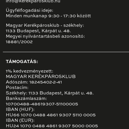
info@kerekparosklub.hu
Ügyfélfogadási ideje:
Minden munkanap 9:30 - 17:30 között
Magyar Kerékpárosklub - székhely:
1133 Budapest, Kárpát u. 48.
Megyei nyilvántartásbeli azonosító:
18881/2002
TÁMOGATÁS:
1% kedvezményezett:
MAGYAR KERÉKPÁROSKLUB
Adószám: 18245402-2-41
Postacím:
Székhely: 1133 Budapest, Kárpát u. 48.
Bankszámlaszám:
10700488-48619307-51100005
IBAN (HUF):
HU66 1070 0488 4861 9307 5110 0005
IBAN (EUR):
HU24 1070 0488 4861 9307 5000 0005