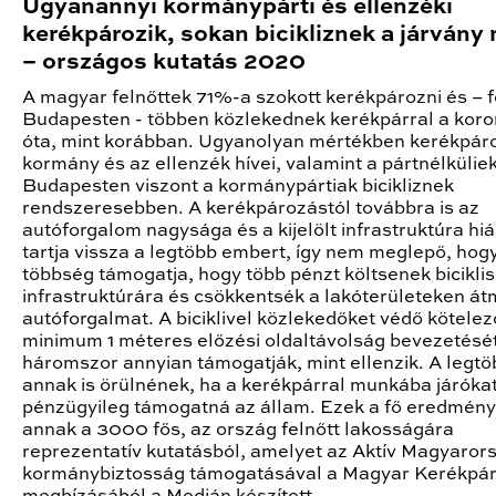
Ugyanannyi kormánypárti és ellenzéki
kerékpározik, sokan bicikliznek a járvány 
– országos kutatás 2020
A magyar felnőttek 71%-a szokott kerékpározni és – 
Budapesten - többen közlekednek kerékpárral a koro
óta, mint korábban. Ugyanolyan mértékben kerékpár
kormány és az ellenzék hívei, valamint a pártnélküliek
Budapesten viszont a kormánypártiak bicikliznek
rendszeresebben. A kerékpározástól továbbra is az
autóforgalom nagysága és a kijelölt infrastruktúra hi
tartja vissza a legtöbb embert, így nem meglepő, hog
többség támogatja, hogy több pénzt költsenek biciklis
infrastruktúrára és csökkentsék a lakóterületeken á
autóforgalmat. A biciklivel közlekedőket védő kötelez
minimum 1 méteres előzési oldaltávolság bevezetésé
háromszor annyian támogatják, mint ellenzik. A legt
annak is örülnének, ha a kerékpárral munkába járókat
pénzügyileg támogatná az állam. Ezek a fő eredmény
annak a 3000 fős, az ország felnőtt lakosságára
reprezentatív kutatásból, amelyet az Aktív Magyaror
kormánybiztosság támogatásával a Magyar Kerékpá