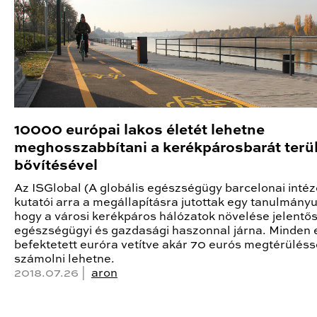
10000 európai lakos életét lehetne
meghosszabbítani a kerékpárosbarát terü
bővítésével
Az ISGlobal (A globális egészségügy barcelonai intéz
kutatói arra a megállapításra jutottak egy tanulmány
hogy a városi kerékpáros hálózatok növelése jelentő
egészségügyi és gazdasági haszonnal járna. Minden
befektetett euróra vetítve akár 70 eurós megtérülésse
számolni lehetne.
2018.07.26 |
aron