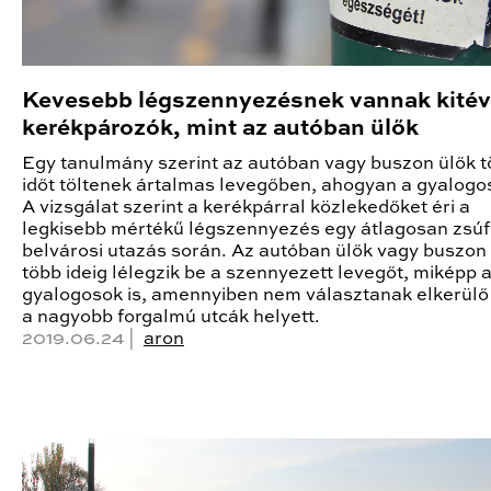
Kevesebb légszennyezésnek vannak kitév
kerékpározók, mint az autóban ülők
Egy tanulmány szerint az autóban vagy buszon ülők 
időt töltenek ártalmas levegőben, ahogyan a gyalogos
A vizsgálat szerint a kerékpárral közlekedőket éri a
legkisebb mértékű légszennyezés egy átlagosan zsúf
belvárosi utazás során. Az autóban ülők vagy buszon
több ideig lélegzik be a szennyezett levegőt, miképp 
gyalogosok is, amennyiben nem választanak elkerülő
a nagyobb forgalmú utcák helyett.
2019.06.24 |
aron