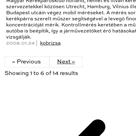
Magyar Kerékpárosklub holland, német és litván ker
szervezetekkel közösen Utrecht, Hamburg, Vilnius ill
Budapest utcáin végez mobil méréseket. A mérés so
kerékpárra szerelt műszer segítségével a levegő fin
koncentrációját mérik. Kontrollmérés keretében a mű
autóba is beépítik, így a járművezetőket érő hatásokat
vizsgálják.
2008.01.24 |
kobrizsa
« Previous
Next »
Showing
1
to
6
of
14
results