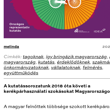
melinda
202
Cimkék:
tagoknak
,
így bringázik magyarország
,
magyarország
,
kutatás
,
érdeklődőknek
,
szakmá
önkormányzatoknak
,
vállalatoknak
,
felmérés
,
együttműködés
A kutatássorozatunk 2018 óta követi a
kerékpárhasználati szokásokat Magyarországo
A magyar felnőttek többsége szokott kerékpáro