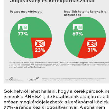
Sok helyről lehet hallani, hogy a kerékpárosok 
ismerik a KRESZ-t, de kutatásaink alapján ez a t
erősen megkérdőjelezhető: a kerékpárral közle
77%-a rendelkezik jogosítvánnyal. A soha nem