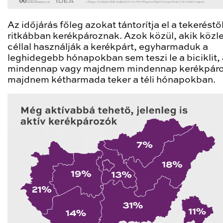
Az időjárás főleg azokat tántorítja el a tekeréstől
ritkábban kerékpároznak. Azok közül, akik közl
céllal használják a kerékpárt, egyharmaduk a
leghidegebb hónapokban sem teszi le a biciklit, 
mindennap vagy majdnem mindennap kerékpár
majdnem kétharmada teker a téli hónapokban.