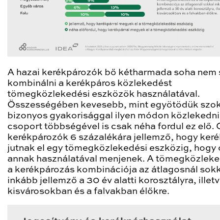
A hazai kerékpározók bő kétharmada soha nem 
kombinálni a kerékpáros közlekedést
tömegközlekedési eszközök használatával.
Összességében kevesebb, mint egyötödük szok
bizonyos gyakorisággal ilyen módon közlekedni,
csoport többségével is csak néha fordul ez elő. 
kerékpározók 6 százalékára jellemző, hogy keré
jutnak el egy tömegközlekedési eszközig, hogy
annak használatával menjenek. A tömegközleke
a kerékpározás kombinációja az átlagosnál sok
inkább jellemző a 30 év alatti korosztályra, illetv
kisvárosokban és a falvakban élőkre.