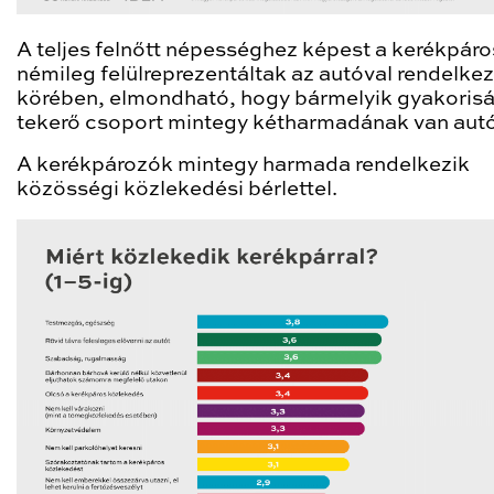
A teljes felnőtt népességhez képest a kerékpár
némileg felülreprezentáltak az autóval rendelke
körében, elmondható, hogy bármelyik gyakoris
tekerő csoport mintegy kétharmadának van autó
A kerékpározók mintegy harmada rendelkezik
közösségi közlekedési bérlettel.