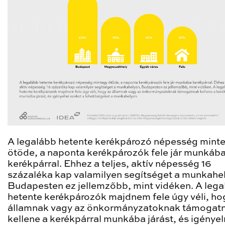
A legalább hetente kerékpározó népesség mint
ötöde, a naponta kerékpározók fele jár munkáb
kerékpárral. Ehhez a teljes, aktív népesség 16
százaléka kap valamilyen segítséget a munkahe
Budapesten ez jellemzőbb, mint vidéken. A leg
hetente kerékpározók majdnem fele úgy véli, ho
államnak vagy az önkormányzatoknak támogatn
kellene a kerékpárral munkába járást, és igénye