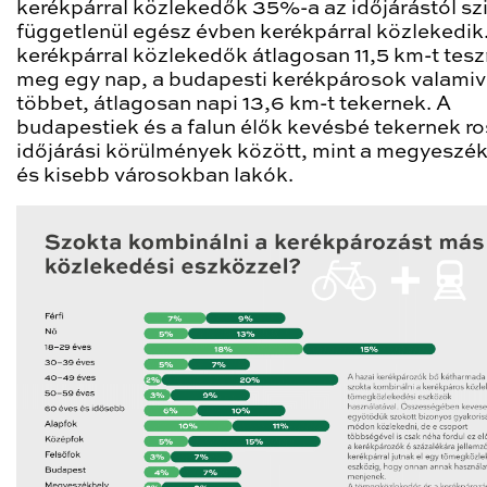
kerékpárral közlekedők 35%-a az időjárástól sz
függetlenül egész évben kerékpárral közlekedik
kerékpárral közlekedők átlagosan 11,5 km-t tes
meg egy nap, a budapesti kerékpárosok valamiv
többet, átlagosan napi 13,6 km-t tekernek. A
budapestiek és a falun élők kevésbé tekernek r
időjárási körülmények között, mint a megyeszé
és kisebb városokban lakók.