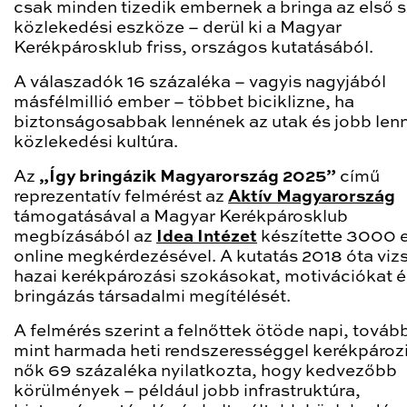
csak minden tizedik embernek a bringa az első
közlekedési eszköze – derül ki a Magyar
Kerékpárosklub friss, országos kutatásából.
A válaszadók 16 százaléka – vagyis nagyjából
másfélmillió ember – többet biciklizne, ha
biztonságosabbak lennének az utak és jobb len
közlekedési kultúra.
Az
„Így bringázik Magyarország 2025”
című
reprezentatív felmérést az
Aktív Magyarország
támogatásával a Magyar Kerékpárosklub
megbízásából az
Idea Intézet
készítette 3000 
online megkérdezésével. A kutatás 2018 óta vizs
hazai kerékpározási szokásokat, motivációkat é
bringázás társadalmi megítélését.
A felmérés szerint a felnőttek ötöde napi, továb
mint harmada heti rendszerességgel kerékpároz
nők 69 százaléka nyilatkozta, hogy kedvezőbb
körülmények – például jobb infrastruktúra,