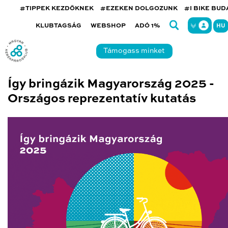
#TIPPEK KEZDŐKNEK
#EZEKEN DOLGOZUNK
#I BIKE BU
KLUBTAGSÁG
WEBSHOP
ADÓ 1%
HU
Támogass minket
Így bringázik Magyarország 2025 -
Országos reprezentatív kutatás