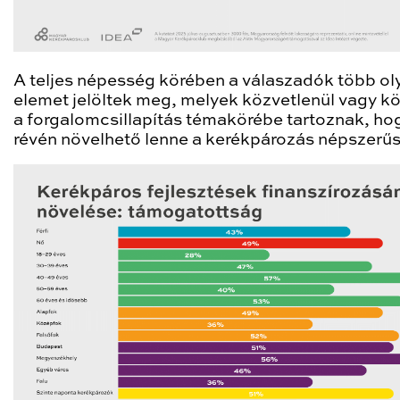
A teljes népesség körében a válaszadók több ol
elemet jelöltek meg, melyek közvetlenül vagy k
a forgalomcsillapítás témakörébe tartoznak, ho
révén növelhető lenne a kerékpározás népszerű