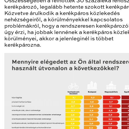
Összességében a felnőttek 30 százaléka rends
kerékpározó, legalább hetente szokott kerékpár
Közvetve árulkodik a kerékpáros közlekedés
nehézségeiről, a körülményekkel kapcsolatos
problémákról, hogy a rendszeresen kerékpározók
úgy érzi, ha jobbak lennének a kerékpáros közl
körülményei, akkor a jelenleginél is többet
kerékpározna.