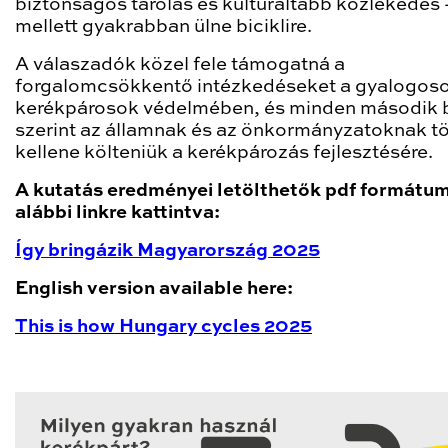
biztonságos tárolás és kulturáltabb közlekedés 
mellett gyakrabban ülne biciklire.
A válaszadók közel fele támogatná a
forgalomcsökkentő intézkedéseket a gyalogoso
kerékpárosok védelmében, és minden második 
szerint az államnak és az önkormányzatoknak t
kellene költeniük a kerékpározás fejlesztésére.
A kutatás eredményei letölthetők pdf formátu
alábbi linkre kattintva:
Így bringázik Magyarország 2025
English version available here:
This is how Hungary cycles 2025