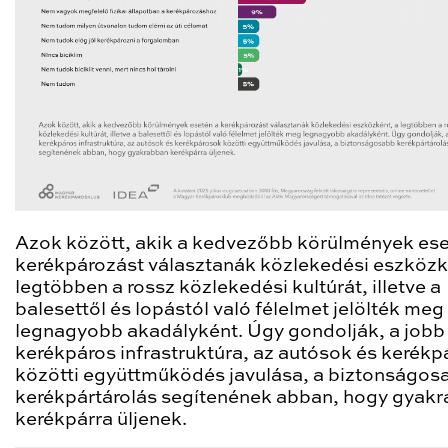
Azok között, akik a kedvezőbb körülmények ese
kerékpározást választanák közlekedési eszközk
legtöbben a rossz közlekedési kultúrát, illetve a
balesettől és lopástól való félelmet jelölték meg
legnagyobb akadályként. Úgy gondolják, a jobb
kerékpáros infrastruktúra, az autósok és kerék
közötti együttműködés javulása, a biztonságos
kerékpártárolás segítenének abban, hogy gyak
kerékpárra üljenek.