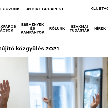
KLUBTA
OLGOZUNK
#I BIKE BUDAPEST
ESEMÉNYEK
ÉKPÁROS
SZAKMAI
ÉS
RÓLUNK
HÍREK
NÁCSOK
TUDÁSTÁR
KAMPÁNYOK
újító közgyűlés 2021