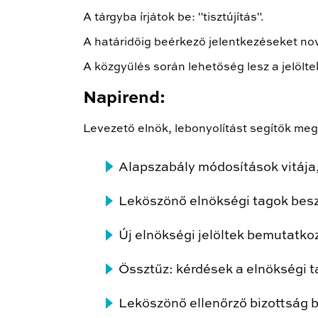
A tárgyba írjátok be: "tisztújítás".
A határidőig beérkező jelentkezéseket no
A közgyűlés során lehetőség lesz a jelölt
Napirend:
Levezető elnök, lebonyolítást segítők me
Alapszabály módosítások vitája
Leköszönő elnökségi tagok besz
Új elnökségi jelöltek bemutatk
Össztűz: kérdések a elnökségi t
Leköszönő ellenőrző bizottság 