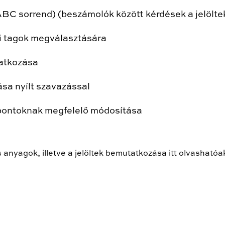
ABC sorrend) (beszámolók között kérdések a jelölte
gi tagok megválasztására
tatkozása
sa nyílt szavazással
 pontoknak megfelelő módosítása
 anyagok, illetve a jelöltek bemutatkozása itt olvashatóa