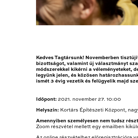
Kedves Tagtársunk! Novemberben tisztújító
bizottságot, valamint új választmányt sz
módszerekkel kikérni a véleményeteket, de
legyünk jelen, és közösen határozhassunk
ismét 3 évig vezetik és felügyelik majd s
Időpont:
2021. november 27. 10:00
Helyszín:
Kortárs Építészeti Központ, nagy
Amennyiben személyesen nem tudsz részt
Zoom részvétel mellett egy emailben kiküld
Az online részvételhez előregisztrációra