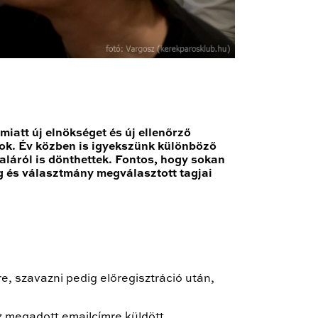
iatt új elnökséget és új ellenőrző
tok. Év közben is igyekszünk különböző
aláról is dönthettek. Fontos, hogy sokan
g és választmány megválasztott tagjai
re, szavazni pedig előregisztráció után,
z megadott emailcímre küldött