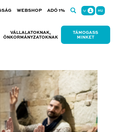
GSÁG
WEBSHOP
ADÓ 1%
HU
VÁLLALATOKNAK,
TÁMOGASS
ÖNKORMÁNYZATOKNAK
MINKET