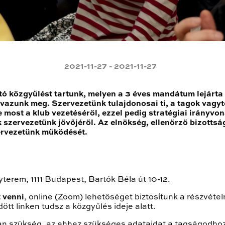
2021-11-27 - 2021-11-27
 közgyűlést tartunk, melyen a 3 éves mandátum lejárta m
avazunk meg. Szervezetünk tulajdonosai ti, a tagok vagy
 most a klub vezetéséről, ezzel pedig stratégiai irányvon
 szervezetünk jövőjéről. Az elnökség, ellenőrző bizottsá
zervezetünk működését.
terem, 1111 Budapest, Bartók Béla út 10-12.
 venni
, online (Zoom) lehetőséget biztosítunk a részvétel
ött linken tudsz a közgyűlés ideje alatt.
 van szükség, az ehhez szükséges adataidat a tagságodho