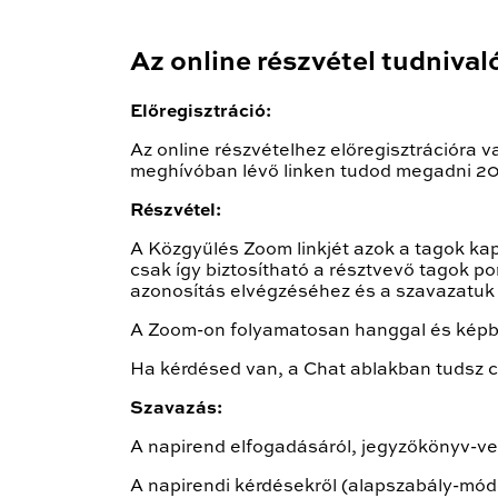
Az online részvétel tudnivaló
Előregisztráció:
Az online részvételhez előregisztrációra
meghívóban lévő linken tudod megadni 20
Részvétel:
A Közgyűlés Zoom linkjét azok a tagok kap
csak így biztosítható a résztvevő tagok po
azonosítás elvégzéséhez és a szavazatuk
A Zoom-on folyamatosan hanggal és képben
Ha kérdésed van, a Chat ablakban tudsz cs
Szavazás:
A napirend elfogadásáról, jegyzőkönyv-vez
A napirendi kérdésekről (alapszabály-mód