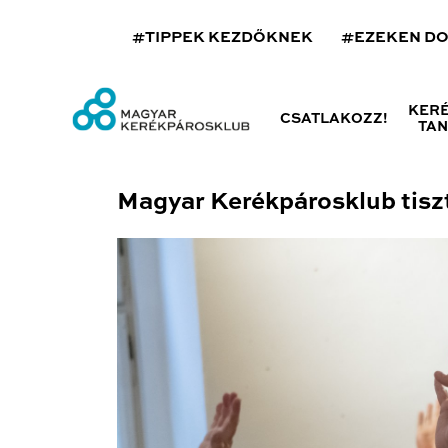
#TIPPEK KEZDŐKNEK
#EZEKEN D
KER
CSATLAKOZZ!
TA
Magyar Kerékpárosklub tiszt