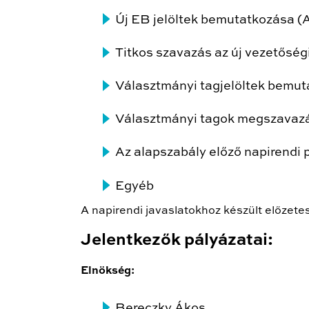
Új EB jelöltek bemutatkozása (
Titkos szavazás az új vezetősé
Választmányi tagjelöltek bemu
Választmányi tagok megszavazá
Az alapszabály előző napirendi
Egyéb
A napirendi javaslatokhoz készült előzetes
Jelentkezők pályázatai:
Elnökség:
Bereczky Ákos