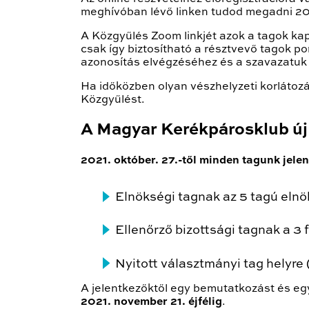
meghívóban lévő linken tudod megadni 20
A Közgyűlés Zoom linkjét azok a tagok kap
csak így biztosítható a résztvevő tagok po
azonosítás elvégzéséhez és a szavazatuk
Ha időközben olyan vészhelyzeti korlátoz
Közgyűlést.
A Magyar Kerékpárosklub új
2021. október. 27.-től minden tagunk jelen
Elnökségi tagnak az 5 tagú eln
Ellenőrző bizottsági tagnak a 3
Nyitott választmányi tag helyre
A jelentkezőktől egy bemutatkozást és eg
2021. november 21. éjfélig
.