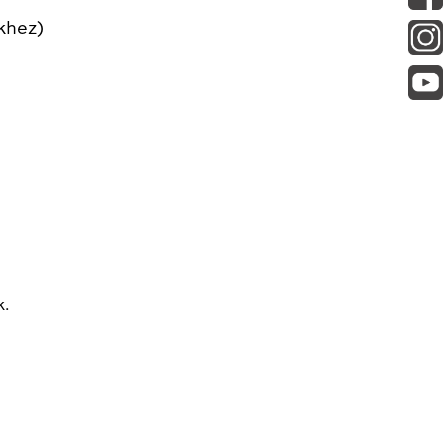
khez)
k.