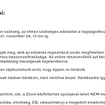
i:
 van szükség, az ehhez szükséges adataidat a tagságodho
21. november 26. 17.00-ig.
ják meg, akik az előzetes regisztráció során megfelelően 
ntos beazonosíthatósága. Az online résztvevőktől azt kér
 leadásáig maradjanak bejelentkezve.
 tájékoztatunk arról, hogy éppen mi történik.
ak írásban kérdezni, mert némítva leszel. Kérdésedre íg
etőről, stb. a Zoom kézfeltartás opciójával lehet NEM-me
osítás, elnökség, EB, választmány) a megadott emailcíme