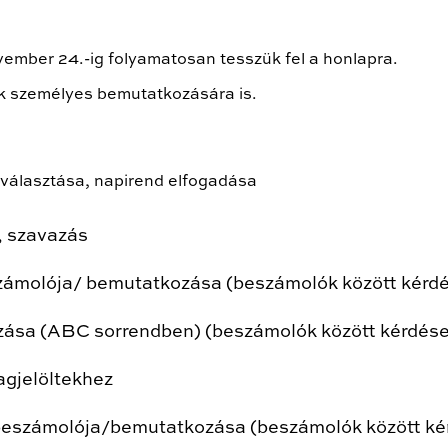
vember 24.-ig folyamatosan tesszük fel a honlapra.
ek személyes bemutatkozására is.
gválasztása, napirend elfogadása
, szavazás
ámolója/ bemutatkozása (beszámolók között kérdés
ozása (ABC sorrendben) (beszámolók között kérdése
agjelöltekhez
beszámolója/bemutatkozása (beszámolók között kér