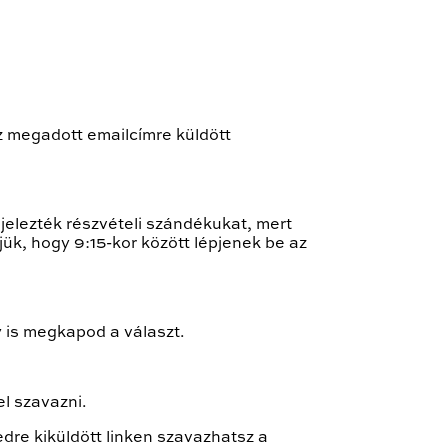
z megadott emailcímre küldött
jelezték részvételi szándékukat, mert
jük, hogy 9:15-kor között lépjenek be az
y is megkapod a választ.
l szavazni.
dre kiküldött linken szavazhatsz a