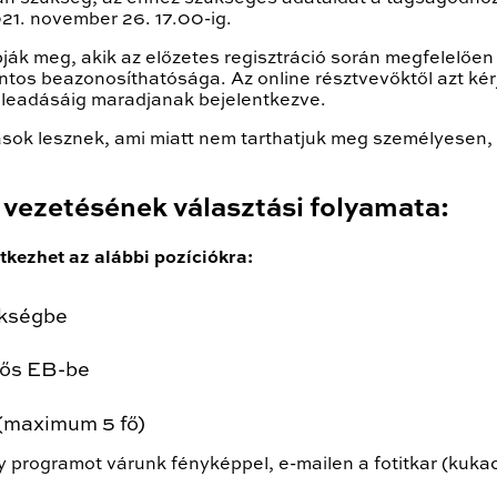
21. november 26. 17.00-ig.
ják meg, akik az előzetes regisztráció során megfelelően 
ntos beazonosíthatósága. Az online résztvevőktől azt kér
 leadásáig maradjanak bejelentkezve.
ások lesznek, ami miatt nem tarthatjuk meg személyesen,
 vezetésének választási folyamata:
tkezhet az alábbi pozíciókra:
ökségbe
 fős EB-be
 (maximum 5 fő)
y programot várunk fényképpel, e-mailen a fotitkar (kuk