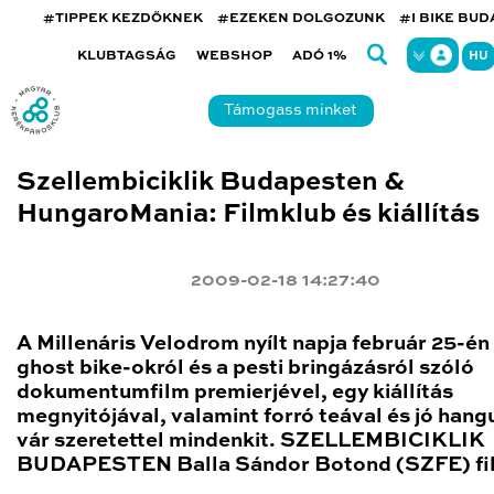
#TIPPEK KEZDŐKNEK
#EZEKEN DOLGOZUNK
#I BIKE BU
KLUBTAGSÁG
WEBSHOP
ADÓ 1%
HU
Támogass minket
Szellembiciklik Budapesten &
HungaroMania: Filmklub és kiállítás
2009-02-18 14:27:40
A Millenáris Velodrom nyílt napja február 25-én
ghost bike-okról és a pesti bringázásról szóló
dokumentumfilm premierjével, egy kiállítás
megnyitójával, valamint forró teával és jó hangu
vár szeretettel mindenkit. SZELLEMBICIKLIK
BUDAPESTEN Balla Sándor Botond (SZFE) fi