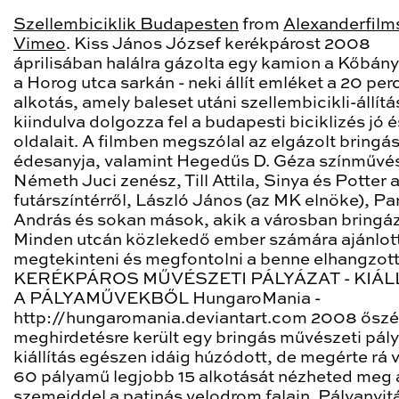
Szellembiciklik Budapesten
from
Alexanderfilm
Vimeo
. Kiss János József kerékpárost 2008
áprilisában halálra gázolta egy kamion a Kőbánya
a Horog utca sarkán - neki állít emléket a 20 per
alkotás, amely baleset utáni szellembicikli-állít
kiindulva dolgozza fel a budapesti biciklizés jó é
oldalait. A filmben megszólal az elgázolt bringá
édesanyja, valamint Hegedűs D. Géza színművé
Németh Juci zenész, Till Attila, Sinya és Potter 
futárszíntérről, László János (az MK elnöke), Par
András és sokan mások, akik a városban bringá
Minden utcán közlekedő ember számára ajánlot
megtekinteni és megfontolni a benne elhangzott
KERÉKPÁROS MŰVÉSZETI PÁLYÁZAT - KIÁL
A PÁLYAMŰVEKBŐL HungaroMania -
http://hungaromania.deviantart.com 2008 ősz
meghirdetésre került egy bringás művészeti pály
kiállítás egészen idáig húzódott, de megérte rá v
60 pályamű legjobb 15 alkotását nézheted meg a
szemeiddel a patinás velodrom falain. Pályanyit