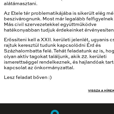
alátámasztani.
Az Etele tér problematikájába is sikerült elég mé
beszivárognunk. Most már legalább felfigyelnek 
Más civil szervezetekkel együttműködve
hatékonyabban tudjuk érdekeinket érvényesíteni
Erőssíteni kell a XXII. kerületi jelenlét, ugyanis 
rajtuk keresztül tudunk kapcsolódni Érd és
Százhalombatta felé. Tehát feladatunk az is, ho
olyan aktív tagokat találjunk, akik 22. kerületi
ismerettséggel rendelkeznek, és hajlandóak tart
kapcsolat az önkormányzattal.
Lesz feladat bőven :)
VISSZA A HÍRE