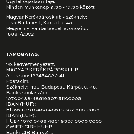
Ügyfélfogadási ideje:
Minden munkanap 9:30 - 17:30 között
Magyar Kerékpárosklub - székhely:
1133 Budapest, Kárpát u. 48.
Megyei nyilvántartásbeli azonosító:
18881/2002
TÁMOGATÁS:
1% kedvezményezett:
MAGYAR KERÉKPÁROSKLUB
Adószám: 18245402-2-41
Postacím:
Székhely: 1133 Budapest, Kárpát u. 48.
Bankszámlaszám:
10700488-48619307-51100005
IBAN (HUF):
HU66 1070 0488 4861 9307 5110 0005
IBAN (EUR):
HU24 1070 0488 4861 9307 5000 0005
SWIFT: CIBHHUHB
Bank: CIB Bank Zrt.