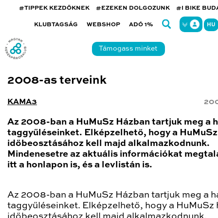
#TIPPEK KEZDŐKNEK
#EZEKEN DOLGOZUNK
#I BIKE BU
KLUBTAGSÁG
WEBSHOP
ADÓ 1%
HU
Támogass minket
2008-as terveink
KAMA3
200
Az 2008-ban a HuMuSz Házban tartjuk meg a h
taggyűléseinket. Elképzelhető, hogy a HuMuSz
időbeosztásához kell majd alkalmazkodnunk.
Mindenesetre az aktuális információkat megtal
itt a honlapon is, és a levlistán is.
Az 2008-ban a HuMuSz Házban tartjuk meg a h
taggyűléseinket. Elképzelhető, hogy a HuMuSz 
időbeosztásához kell majd alkalmazkodnunk.