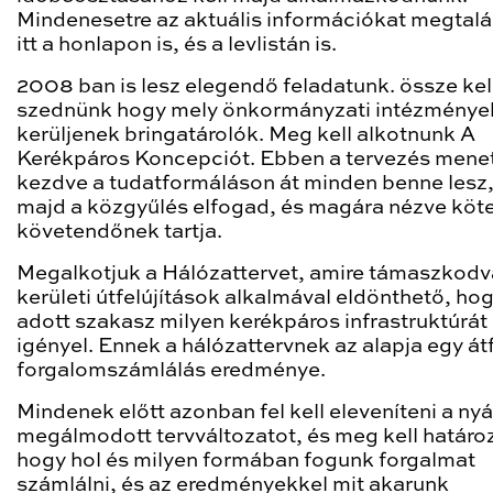
Mindenesetre az aktuális információkat megtalá
itt a honlapon is, és a levlistán is.
2008 ban is lesz elegendő feladatunk. össze kel
szednünk hogy mely önkormányzati intézmények
kerüljenek bringatárolók. Meg kell alkotnunk A
Kerékpáros Koncepciót. Ebben a tervezés mene
kezdve a tudatformáláson át minden benne lesz,
majd a közgyűlés elfogad, és magára nézve köt
követendőnek tartja.
Megalkotjuk a Hálózattervet, amire támaszkodv
kerületi útfelújítások alkalmával eldönthető, ho
adott szakasz milyen kerékpáros infrastruktúrát
igényel. Ennek a hálózattervnek az alapja egy á
forgalomszámlálás eredménye.
Mindenek előtt azonban fel kell eleveníteni a ny
megálmodott tervváltozatot, és meg kell határoz
hogy hol és milyen formában fogunk forgalmat
számlálni, és az eredményekkel mit akarunk