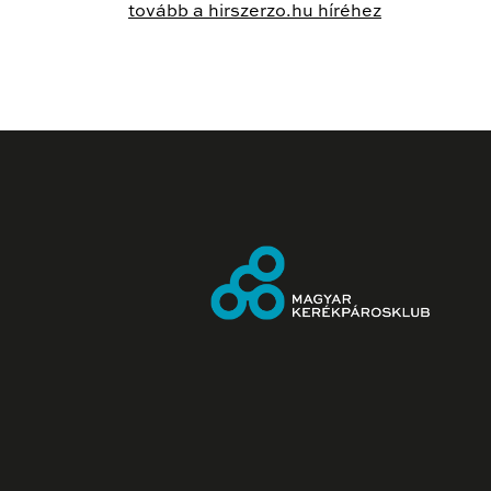
tovább a hirszerzo.hu híréhez