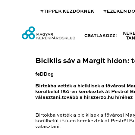
#TIPPEK KEZDŐKNEK
#EZEKEN D
KER
CSATLAKOZZ!
TA
Biciklis sáv a Margit hídon: 
feDDog
Birtokba vették a biciklisek a fővárosi Ma
körülbelül 150-en kerekeztek át Pestről 
választani.tovább a hirszerzo.hu híréhez
Birtokba vették a biciklisek a fővárosi Ma
körülbelül 150-en kerekeztek át Pestről 
választani.