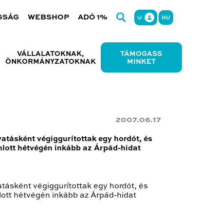
GSÁG
WEBSHOP
ADÓ 1%
HU
VÁLLALATOKNAK,
TÁMOGASS
ÖNKORMÁNYZATOKNAK
MINKET
2007.06.17
Avatásként végiggurítottak egy hordót, és
nlott hétvégén inkább az Árpád-hidat
vatásként végiggurítottak egy hordót, és
lott hétvégén inkább az Árpád-hidat