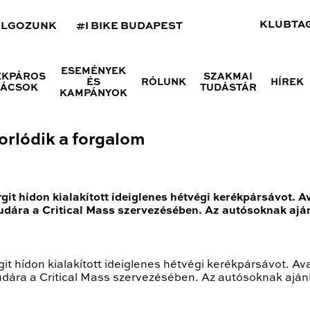
KLUBTA
OLGOZUNK
#I BIKE BUDAPEST
ESEMÉNYEK
ÉKPÁROS
SZAKMAI
ÉS
RÓLUNK
HÍREK
NÁCSOK
TUDÁSTÁR
KAMPÁNYOK
torlódik a forgalom
rgit hídon kialakított ideiglenes hétvégi kerékpársávot. 
Budára a Critical Mass szervezésében. Az autósoknak ajá
rgit hídon kialakított ideiglenes hétvégi kerékpársávot. A
Budára a Critical Mass szervezésében. Az autósoknak aján