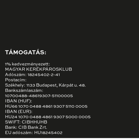
TÁMOGATÁS:
1% kedvezményezett:
MAGYAR KERÉKPÁROSKLUB
Adószám: 18245402-2-41
Postacím:
Székhely: 1133 Budapest, Kárpát u. 48.
Bankszámlaszám:
10700488-48619307-51100005
IBAN (HUF):
HU66 1070 0488 4861 9307 5110 0005
IBAN (EUR):
HU24 1070 0488 4861 9307 5000 0005
SWIFT: CIBHHUHB
Bank: CIB Bank Zrt.
EU adószám: HU18245402