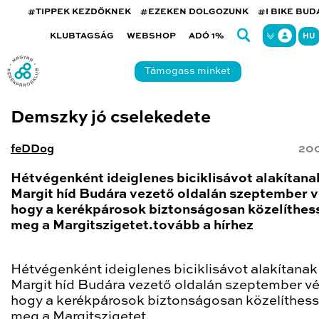
#TIPPEK KEZDŐKNEK
#EZEKEN DOLGOZUNK
#I BIKE BU
KLUBTAGSÁG
WEBSHOP
ADÓ 1%
HU
Támogass minket
Demszky jó cselekedete
feDDog
200
Hétvégenként ideiglenes biciklisávot alakítanak
Margit híd Budára vezető oldalán szeptember v
hogy a kerékpárosok biztonságosan közelíthes
meg a Margitszigetet.tovább a hírhez
Hétvégenként ideiglenes biciklisávot alakítanak 
Margit híd Budára vezető oldalán szeptember vé
hogy a kerékpárosok biztonságosan közelíthes
meg a Margitszigetet.