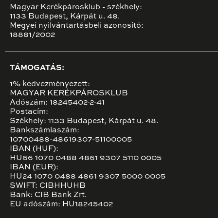
Magyar Kerékpárosklub - székhely:
1133 Budapest, Kárpát u. 48.
Megyei nyilvántartásbeli azonosító:
18881/2002
TÁMOGATÁS:
1% kedvezményezett:
MAGYAR KERÉKPÁROSKLUB
Adószám: 18245402-2-41
Postacím:
Székhely: 1133 Budapest, Kárpát u. 48.
Bankszámlaszám:
10700488-48619307-51100005
IBAN (HUF):
HU66 1070 0488 4861 9307 5110 0005
IBAN (EUR):
HU24 1070 0488 4861 9307 5000 0005
SWIFT: CIBHHUHB
Bank: CIB Bank Zrt.
EU adószám: HU18245402