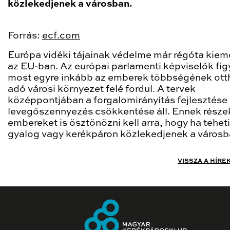
közlekedjenek a városban.
Forrás:
ecf.com
Európa vidéki tájainak védelme már régóta kieme
az EU-ban. Az európai parlamenti képviselők fi
most egyre inkább az emberek többségének ott
adó városi környezet felé fordul. A tervek
középpontjában a forgalomirányítás fejlesztése 
levegőszennyezés csökkentése áll. Ennek része
embereket is ösztönözni kell arra, hogy ha teheti
gyalog vagy kerékpáron közlekedjenek a városb
VISSZA A HÍRE