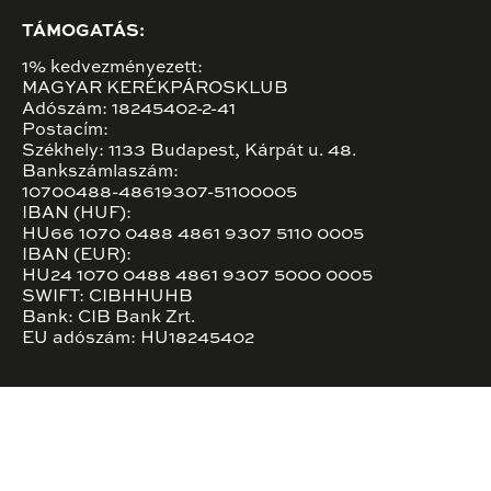
TÁMOGATÁS:
1% kedvezményezett:
MAGYAR KERÉKPÁROSKLUB
Adószám: 18245402-2-41
Postacím:
Székhely: 1133 Budapest, Kárpát u. 48.
Bankszámlaszám:
10700488-48619307-51100005
IBAN (HUF):
HU66 1070 0488 4861 9307 5110 0005
IBAN (EUR):
HU24 1070 0488 4861 9307 5000 0005
SWIFT: CIBHHUHB
Bank: CIB Bank Zrt.
EU adószám: HU18245402