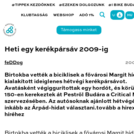
#TIPPEK KEZDŐKNEK
#EZEKEN DOLGOZUNK
#I BIKE BU
KLUBTAGSÁG
WEBSHOP
ADÓ 1%
HU
Támogass minket
Heti egy kerékpársáv 2009-ig
feDDog
200
Birtokba vették a biciklisek a fővárosi Margit h
kialakított ideiglenes hétvégi kerékpársávot.
Avatásként végiggurítottak egy hordót, és körü
150-en kerekeztek át Pestről Budára a Critical
szervezésében. Az autósoknak ajánlott hétvég
inkább az Árpád-hidat választani.tovább a hire
híréhez
Birtokba vették a biciklisek a fővárosi Margit hí