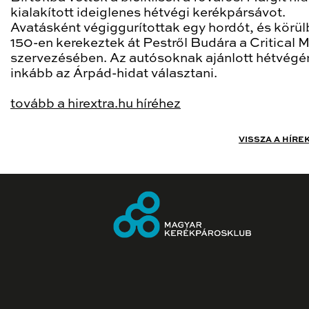
kialakított ideiglenes hétvégi kerékpársávot.
Avatásként végiggurítottak egy hordót, és körül
150-en kerekeztek át Pestről Budára a Critical 
szervezésében. Az autósoknak ajánlott hétvégé
inkább az Árpád-hidat választani.
tovább a hirextra.hu híréhez
VISSZA A HÍRE