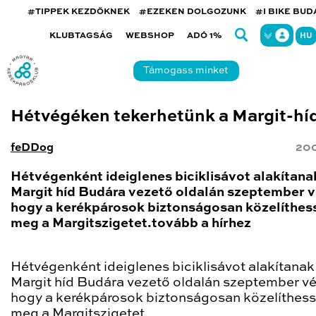
#TIPPEK KEZDŐKNEK
#EZEKEN DOLGOZUNK
#I BIKE BU
KLUBTAGSÁG
WEBSHOP
ADÓ 1%
HU
Támogass minket
Hétvégéken tekerhetünk a Margit-hí
feDDog
200
Hétvégenként ideiglenes biciklisávot alakítanak
Margit híd Budára vezető oldalán szeptember v
hogy a kerékpárosok biztonságosan közelíthes
meg a Margitszigetet.tovább a hírhez
Hétvégenként ideiglenes biciklisávot alakítanak 
Margit híd Budára vezető oldalán szeptember vé
hogy a kerékpárosok biztonságosan közelíthes
meg a Margitszigetet.