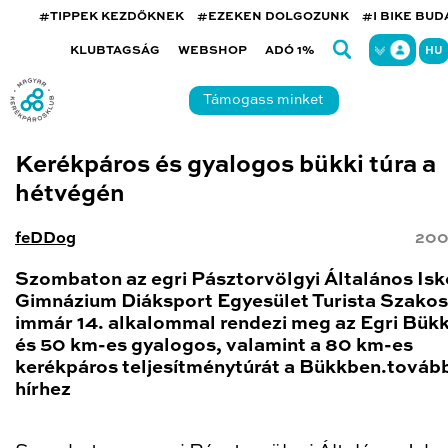
#TIPPEK KEZDŐKNEK
#EZEKEN DOLGOZUNK
#I BIKE BU
KLUBTAGSÁG
WEBSHOP
ADÓ 1%
HU
Támogass minket
Kerékpáros és gyalogos bükki túra a
hétvégén
feDDog
200
Szombaton az egri Pásztorvölgyi Általános Isk
Gimnázium Diáksport Egyesület Turista Szakos
immár 14. alkalommal rendezi meg az Egri Bükk
és 50 km-es gyalogos, valamint a 80 km-es
kerékpáros teljesítménytúrát a Bükkben.továb
hírhez