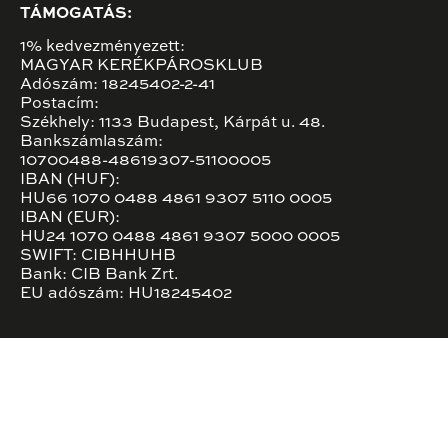
TÁMOGATÁS:
1% kedvezményezett:
MAGYAR KERÉKPÁROSKLUB
Adószám: 18245402-2-41
Postacím:
Székhely: 1133 Budapest, Kárpát u. 48.
Bankszámlaszám:
10700488-48619307-51100005
IBAN (HUF):
HU66 1070 0488 4861 9307 5110 0005
IBAN (EUR):
HU24 1070 0488 4861 9307 5000 0005
SWIFT: CIBHHUHB
Bank: CIB Bank Zrt.
EU adószám: HU18245402