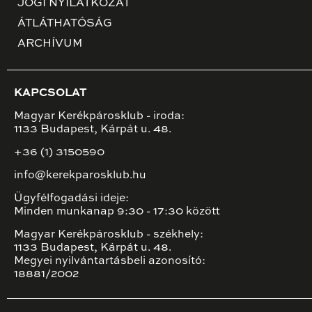
JOGI NYILATKOZAT
ÁTLÁTHATÓSÁG
ARCHÍVUM
KAPCSOLAT
Magyar Kerékpárosklub - iroda:
1133 Budapest, Kárpát u. 48.
+36 (1) 3150590
info@kerekparosklub.hu
Ügyfélfogadási ideje:
Minden munkanap 9:30 - 17:30 között
Magyar Kerékpárosklub - székhely:
1133 Budapest, Kárpát u. 48.
Megyei nyilvántartásbeli azonosító:
18881/2002