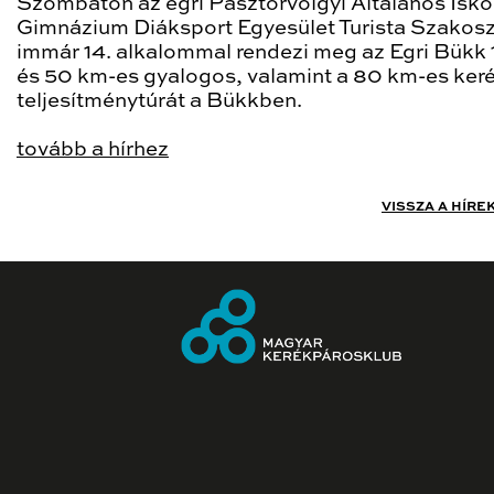
Szombaton az egri Pásztorvölgyi Általános Isko
Gimnázium Diáksport Egyesület Turista Szakosz
immár 14. alkalommal rendezi meg az Egri Bükk 
és 50 km-es gyalogos, valamint a 80 km-es ker
teljesítménytúrát a Bükkben.
tovább a hírhez
VISSZA A HÍRE