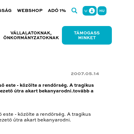
GSÁG
WEBSHOP
ADÓ 1%
HU
VÁLLALATOKNAK,
TÁMOGASS
ÖNKORMÁNYZATOKNAK
MINKET
2007.05.14
 este - közölte a rendőrség. A tragikus
evezető útra akart bekanyarodni.tovább a
este - közölte a rendőrség. A tragikus
vezető útra akart bekanyarodni.