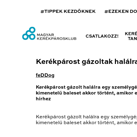
#TIPPEK KEZDŐKNEK
#EZEKEN D
KER
CSATLAKOZZ!
TA
Kerékpárost gázoltak halálr
feDDog
Kerékpárost gázolt halálra egy személygé
kimenetelű baleset akkor történt, amikor 
hírhez
Kerékpárost gázolt halálra egy személygép
kimenetelű baleset akkor történt, amikor e