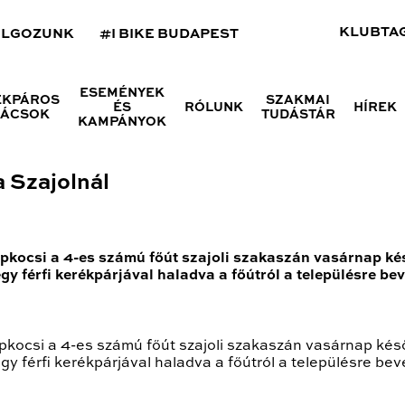
KLUBTA
OLGOZUNK
#I BIKE BUDAPEST
ESEMÉNYEK
ÉKPÁROS
SZAKMAI
ÉS
RÓLUNK
HÍREK
NÁCSOK
TUDÁSTÁR
KAMPÁNYOK
a Szajolnál
pkocsi a 4-es számú főút szajoli szakaszán vasárnap késő
egy férfi kerékpárjával haladva a főútról a településre b
kocsi a 4-es számú főút szajoli szakaszán vasárnap késő 
gy férfi kerékpárjával haladva a főútról a településre be