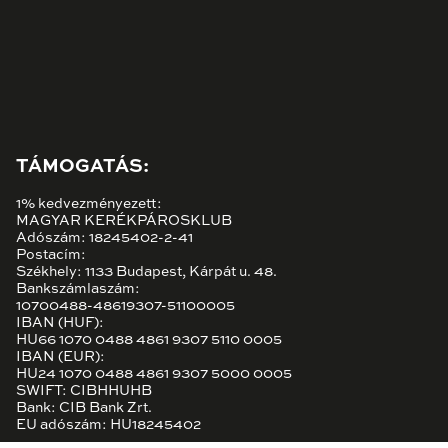
TÁMOGATÁS:
1% kedvezményezett:
MAGYAR KERÉKPÁROSKLUB
Adószám: 18245402-2-41
Postacím:
Székhely: 1133 Budapest, Kárpát u. 48.
Bankszámlaszám:
10700488-48619307-51100005
IBAN (HUF):
HU66 1070 0488 4861 9307 5110 0005
IBAN (EUR):
HU24 1070 0488 4861 9307 5000 0005
SWIFT: CIBHHUHB
Bank: CIB Bank Zrt.
EU adószám: HU18245402