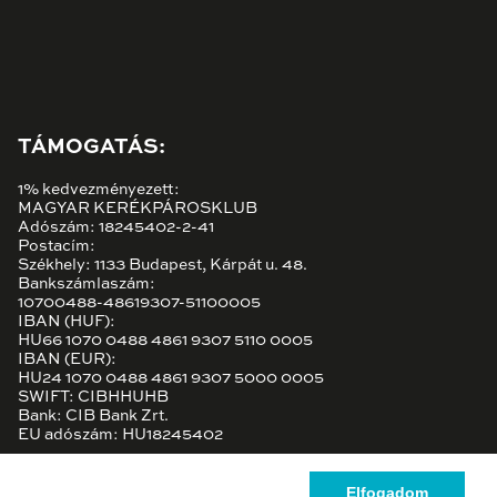
TÁMOGATÁS:
1% kedvezményezett:
MAGYAR KERÉKPÁROSKLUB
Adószám: 18245402-2-41
Postacím:
Székhely: 1133 Budapest, Kárpát u. 48.
Bankszámlaszám:
10700488-48619307-51100005
IBAN (HUF):
HU66 1070 0488 4861 9307 5110 0005
IBAN (EUR):
HU24 1070 0488 4861 9307 5000 0005
SWIFT: CIBHHUHB
Bank: CIB Bank Zrt.
EU adószám: HU18245402
Elfogadom