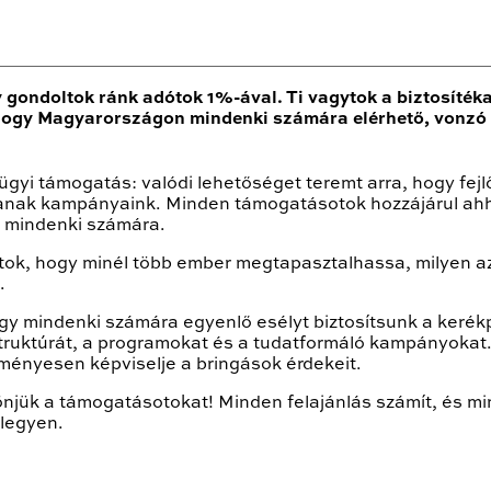
gondoltok ránk adótok 1%-ával. Ti vagytok a biztosíték
hogy Magyarországon mindenki számára elérhető, vonzó 
gyi támogatás: valódi lehetőséget teremt arra, hogy fejl
janak kampányaink. Minden támogatásotok hozzájárul ah
 mindenki számára.
átok, hogy minél több ember megtapasztalhassa, milyen az
.
ogy mindenki számára egyenlő esélyt biztosítsunk a ker
truktúrát, a programokat és a tudatformáló kampányokat.
ényesen képviselje a bringások érdekeit.
njük a támogatásotokat! Minden felajánlás számít, és mi
legyen.