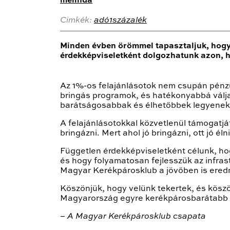
melinda
Cimkék:
adó1százalék
Minden évben örömmel tapasztaljuk, hogy 
érdekképviseletként dolgozhatunk azon, 
Az 1%-os felajánlásotok nem csupán pénzü
bringás programok, és hatékonyabbá vál
barátságosabbak és élhetőbbek legyenek
A felajánlásotokkal közvetlenül támogatj
bringázni. Mert ahol jó bringázni, ott jó élni
Független érdekképviseletként célunk, h
és hogy folyamatosan fejlesszük az infras
Magyar Kerékpárosklub a jövőben is eredm
Köszönjük, hogy velünk tekertek, és köszö
Magyarország egyre kerékpárosbarátabb 
– A Magyar Kerékpárosklub csapata