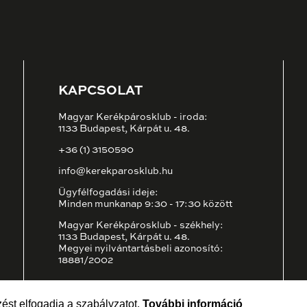
KAPCSOLAT
Magyar Kerékpárosklub - iroda:
1133 Budapest, Kárpát u. 48.
+36 (1) 3150590
info@kerekparosklub.hu
Ügyfélfogadási ideje:
Minden munkanap 9:30 - 17:30 között
Magyar Kerékpárosklub - székhely:
1133 Budapest, Kárpát u. 48.
Megyei nyilvántartásbeli azonosító:
18881/2002
ést elfogadja a szabályzatot.
További információ