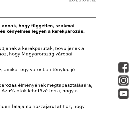
2025.09.12
a annak, hogy független, szakmai
és kényelmes legyen a kerékpározás.
ődjenek a kerékpárutak, bővüljenek a
hoz, hogy Magyarország városai
, amikor egy városban tényleg jó
ékpározás élményének megtapasztalására,
 Az 1%-otok lehetővé teszi, hogy a
nden felajánló hozzájárul ahhoz, hogy