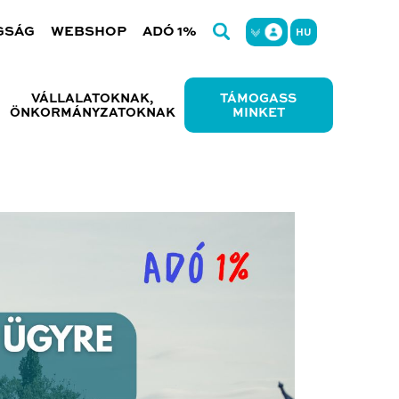
GSÁG
WEBSHOP
ADÓ 1%
HU
VÁLLALATOKNAK,
TÁMOGASS
ÖNKORMÁNYZATOKNAK
MINKET