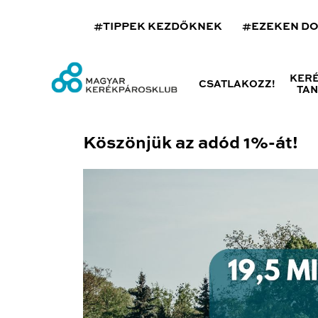
#TIPPEK KEZDŐKNEK
#EZEKEN D
KER
CSATLAKOZZ!
TA
Köszönjük az adód 1%-át!