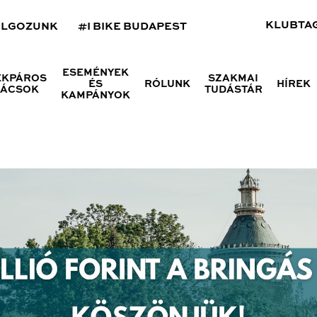
KLUBTA
OLGOZUNK
#I BIKE BUDAPEST
ESEMÉNYEK
ÉKPÁROS
SZAKMAI
ÉS
RÓLUNK
HÍREK
NÁCSOK
TUDÁSTÁR
KAMPÁNYOK