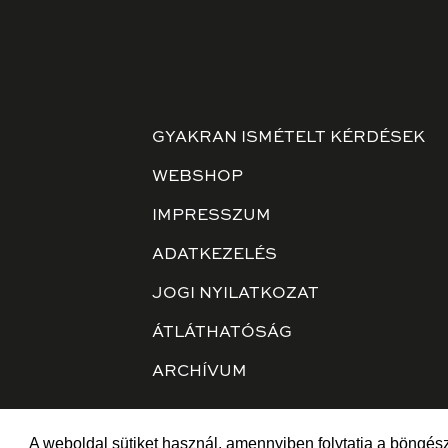
GYAKRAN ISMÉTELT KÉRDÉSEK
WEBSHOP
IMPRESSZUM
ADATKEZELÉS
JOGI NYILATKOZAT
ÁTLÁTHATÓSÁG
ARCHÍVUM
A weboldal sütiket használ, amennyiben folytatja a böngész