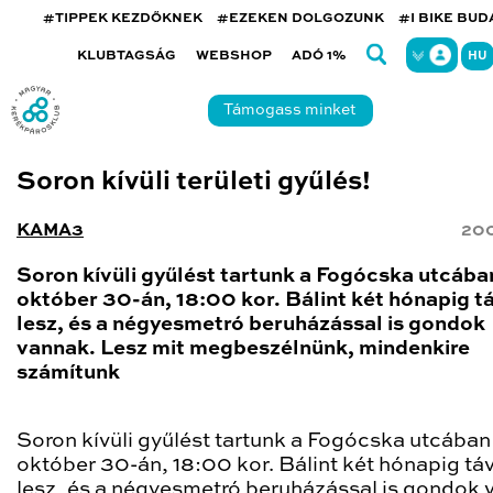
#TIPPEK KEZDŐKNEK
#EZEKEN DOLGOZUNK
#I BIKE BU
KLUBTAGSÁG
WEBSHOP
ADÓ 1%
HU
Támogass minket
Soron kívüli területi gyűlés!
KAMA3
200
Soron kívüli gyűlést tartunk a Fogócska utcába
október 30-án, 18:00 kor. Bálint két hónapig t
lesz, és a négyesmetró beruházással is gondok
vannak. Lesz mit megbeszélnünk, mindenkire
számítunk
Soron kívüli gyűlést tartunk a Fogócska utcában
október 30-án, 18:00 kor. Bálint két hónapig tá
lesz, és a
négyesmetró beruházással is gondok 