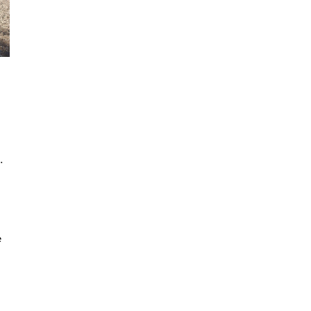
.
s
e