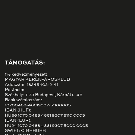
TÁMOGATÁS:
1% kedvezményezett:
MAGYAR KERÉKPÁROSKLUB
Adószám: 18245402-2-41
Postacím:
Székhely: 1133 Budapest, Kárpát u. 48.
Bankszámlaszám:
10700488-48619307-51100005
IBAN (HUF):
HU66 1070 0488 4861 9307 5110 0005
IBAN (EUR):
HU24 1070 0488 4861 9307 5000 0005
SWIFT: CIBHHUHB