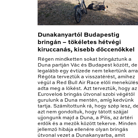
Dunakanyartól Budapestig
bringán – tökéletes hétvégi
kiruccanás, kisebb döccenőkkel
Régen mindketten sokat bringáztunk a
Duna partján Vác és Budapest között, de
legalább egy évtizede nem tekertünk arra
Régóta terveztük a visszatérést, amihez
végül a Red Bull Air Race előli menekülé
adta meg a lökést. Azt terveztük, hogy az
Eurovelo6 bringás útvonal szobi végétől
gurulunk a Duna mentén, amíg kedvünk
tartja. Számítottunk rá, hogy szép lesz, d
azt nem gondoltuk, hogy tátott szájjal
ujjongunk majd a Duna, a Pilis, az ártéri
erdők és a mezők között tekerve. Minden
jellemző hibája ellenére olyan bringás
útvonal vezet a Dunakanyarba, amit