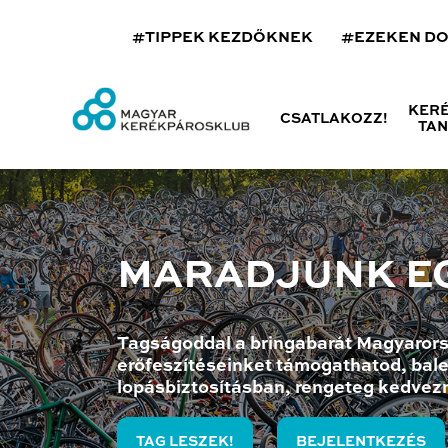
#TIPPEK KEZDŐKNEK
#EZEKEN D
KER
CSATLAKOZZ!
TA
MARADJUNK E
Tagságoddal a bringabarát Magyarors
erőfeszítéseinket támogathatod, bale
lopásbiztosításban, rengeteg kedvez
TAG LESZEK!
BEJELENTKEZÉS