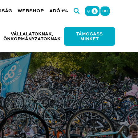
GSÁG
WEBSHOP
ADÓ 1%
HU
VÁLLALATOKNAK,
TÁMOGASS
ÖNKORMÁNYZATOKNAK
MINKET