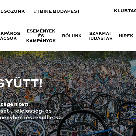
KLUBTA
OLGOZUNK
#I BIKE BUDAPEST
ESEMÉNYEK
ÉKPÁROS
SZAKMAI
ÉS
RÓLUNK
HÍREK
NÁCSOK
TUDÁSTÁR
KAMPÁNYOK
GYÜTT!
zágért tett
set-, felelősség- és
ményben részesülhetsz.