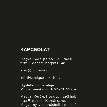
KAPCSOLAT
Magyar Kerékpárosklub - iroda:
1133 Budapest, Kárpát u. 48.
+36 (1) 3150590
info@kerekparosklub.hu
Ügyfélfogadási ideje:
Minden munkanap 9:30 - 17:30 között
Magyar Kerékpárosklub - székhely:
1133 Budapest, Kárpát u. 48.
Megyei nyilvántartásbeli azonosító: