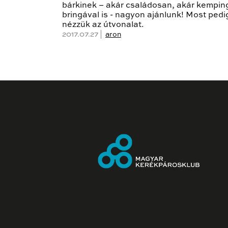
bárkinek – akár családosan, akár kempin
bringával is - nagyon ajánlunk! Most pedi
nézzük az útvonalat.
2017.07.27 |
aron