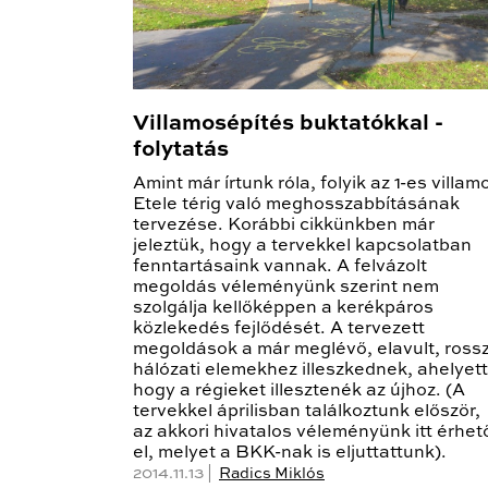
Villamosépítés buktatókkal -
folytatás
Amint már írtunk róla, folyik az 1-es villam
Etele térig való meghosszabbításának
tervezése. Korábbi cikkünkben már
jeleztük, hogy a tervekkel kapcsolatban
fenntartásaink vannak. A felvázolt
megoldás véleményünk szerint nem
szolgálja kellőképpen a kerékpáros
közlekedés fejlődését. A tervezett
megoldások a már meglévő, elavult, ross
hálózati elemekhez illeszkednek, ahelyett
hogy a régieket illesztenék az újhoz. (A
tervekkel áprilisban találkoztunk először,
az akkori hivatalos véleményünk itt érhet
el, melyet a BKK-nak is eljuttattunk).
2014.11.13 |
Radics Miklós