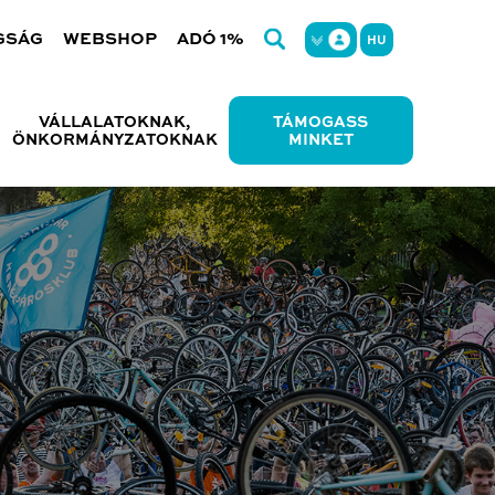
GSÁG
WEBSHOP
ADÓ 1%
HU
VÁLLALATOKNAK,
TÁMOGASS
ÖNKORMÁNYZATOKNAK
MINKET