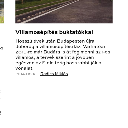
Villamosépítés buktatókkal
Hosszú évek után Budapesten újra
dübörög a villamosépítési láz. Várhatóan
os
2015-re már Budára is át fog menni az 1-es
villamos, a tervek szerint a jövőben
egészen az Etele térig hosszabbítják a
vonalat.
2014.08.12 |
Radics Miklós
z
,
ő