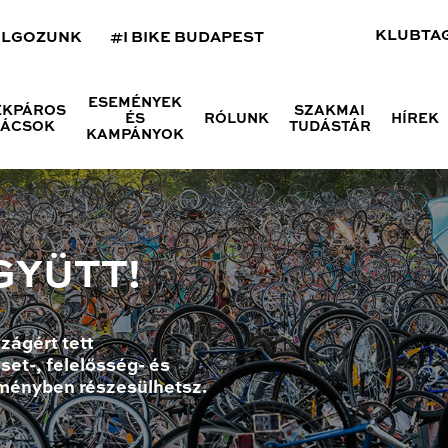
KLUBTA
OLGOZUNK
#I BIKE BUDAPEST
ESEMÉNYEK
ÉKPÁROS
SZAKMAI
ÉS
RÓLUNK
HÍREK
NÁCSOK
TUDÁSTÁR
KAMPÁNYOK
GYÜTT!
zágért tett
set-, felelősség- és
ményben részesülhetsz.