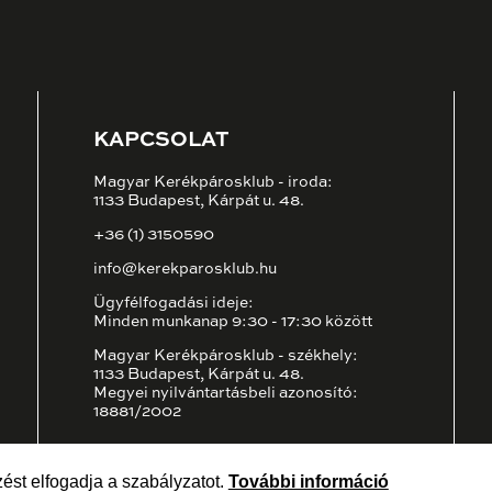
KAPCSOLAT
Magyar Kerékpárosklub - iroda:
1133 Budapest, Kárpát u. 48.
+36 (1) 3150590
info@kerekparosklub.hu
Ügyfélfogadási ideje:
Minden munkanap 9:30 - 17:30 között
Magyar Kerékpárosklub - székhely:
1133 Budapest, Kárpát u. 48.
Megyei nyilvántartásbeli azonosító:
18881/2002
ést elfogadja a szabályzatot.
További információ