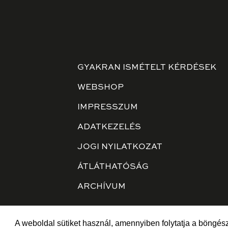
GYAKRAN ISMÉTELT KÉRDÉSEK
WEBSHOP
IMPRESSZUM
ADATKEZELÉS
JOGI NYILATKOZAT
ÁTLÁTHATÓSÁG
ARCHÍVUM
A weboldal sütiket használ, amennyiben folytatja a böngész