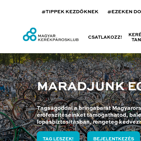
#TIPPEK KEZDŐKNEK
#EZEKEN D
KER
CSATLAKOZZ!
TA
MARADJUNK E
Tagságoddal a bringabarát Magyarors
erőfeszítéseinket támogathatod, bale
lopásbiztosításban, rengeteg kedvez
TAG LESZEK!
BEJELENTKEZÉS