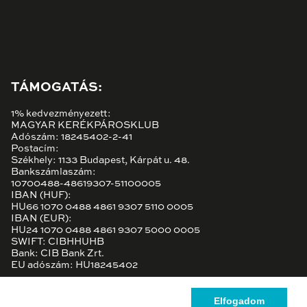
TÁMOGATÁS:
1% kedvezményezett:
MAGYAR KERÉKPÁROSKLUB
Adószám: 18245402-2-41
Postacím:
Székhely: 1133 Budapest, Kárpát u. 48.
Bankszámlaszám:
10700488-48619307-51100005
IBAN (HUF):
HU66 1070 0488 4861 9307 5110 0005
IBAN (EUR):
HU24 1070 0488 4861 9307 5000 0005
SWIFT: CIBHHUHB
Bank: CIB Bank Zrt.
EU adószám: HU18245402
Elfogadom