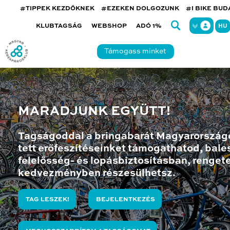
#TIPPEK KEZDŐKNEK
#EZEKEN DOLGOZUNK
#I BIKE BU
KLUBTAGSÁG
WEBSHOP
ADÓ 1%
HU
Támogass minket
MARADJUNK EGYÜTT!
Tagságoddal a bringabarát Magyarország
tett erőfeszítéseinket támogathatod, bales
felelősség- és lopásbiztosításban, renget
kedvezményben részesülhetsz.
TAG LESZEK!
BEJELENTKEZÉS