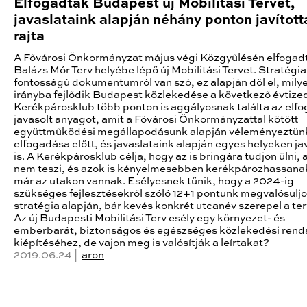
Elfogadták Budapest új Mobilitási Tervét,
javaslataink alapján néhány ponton javított
rajta
A Fővárosi Önkormányzat május végi Közgyűlésén elfogad
Balázs Mór Terv helyébe lépő új Mobilitási Tervet. Stratégia
fontosságú dokumentumról van szó, ez alapján dől el, mily
irányba fejlődik Budapest közlekedése a következő évtize
Kerékpárosklub több ponton is aggályosnak találta az elf
javasolt anyagot, amit a Fővárosi Önkormányzattal kötött
együttműködési megállapodásunk alapján véleményeztün
elfogadása előtt, és javaslataink alapján egyes helyeken ja
is. A Kerékpárosklub célja, hogy az is bringára tudjon ülni,
nem teszi, és azok is kényelmesebben kerékpározhassanak
már az utakon vannak. Esélyesnek tűnik, hogy a 2024-ig
szükséges fejlesztésekről szóló 12+1 pontunk megvalósuljo
stratégia alapján, bár kevés konkrét utcanév szerepel a te
Az új Budapesti Mobilitási Terv esély egy környezet- és
emberbarát, biztonságos és egészséges közlekedési rend
kiépítéséhez, de vajon meg is valósítják a leírtakat?
2019.06.24 |
aron