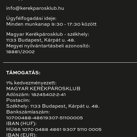
info@kerekparosklub.hu
Ügyfélfogadási ideje:
Minden munkanap 9:30 - 17:30 között
Magyar Kerékpárosklub - székhely:
1133 Budapest, Kárpát u. 48.
Megyei nyilvántartásbeli azonosító:
18881/2002
TÁMOGATÁS:
1% kedvezményezett:
MAGYAR KERÉKPÁROSKLUB
Adószám: 18245402-2-41
Postacím:
Székhely: 1133 Budapest, Kárpát u. 48.
Bankszámlaszám:
10700488-48619307-51100005
IBAN (HUF):
HU66 1070 0488 4861 9307 5110 0005
IBAN (EUR):