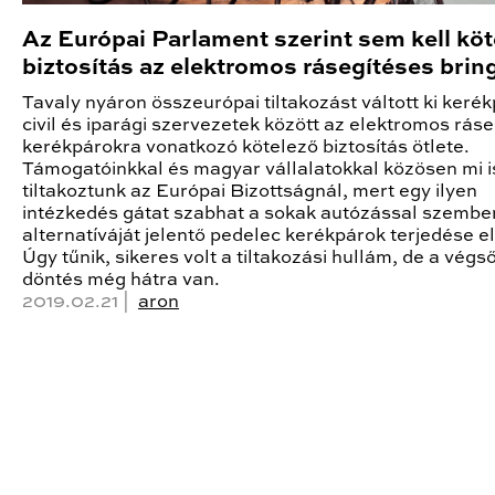
Az Európai Parlament szerint sem kell köt
biztosítás az elektromos rásegítéses brin
Tavaly nyáron összeurópai tiltakozást váltott ki keré
civil és iparági szervezetek között az elektromos rás
kerékpárokra vonatkozó kötelező biztosítás ötlete.
Támogatóinkkal és magyar vállalatokkal közösen mi i
tiltakoztunk az Európai Bizottságnál, mert egy ilyen
intézkedés gátat szabhat a sokak autózással szembe
alternatíváját jelentő pedelec kerékpárok terjedése el
Úgy tűnik, sikeres volt a tiltakozási hullám, de a végs
döntés még hátra van.
2019.02.21 |
aron