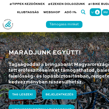
#TIPPEK KEZDŐKNEK
#EZEKEN DOLGOZUNK
#I BIKE BU
KLUBTAGSÁG
WEBSHOP
ADÓ 1%
HU
Támogass minket
MARADJUNK EGYÜTT!
Tagságoddal a bringabarát Magyarország
tett erőfeszítéseinket támogathatod, bales
felelősség- és lopásbiztosításban, renget
kedvezményben részesülhetsz.
TAG LESZEK!
BEJELENTKEZÉS