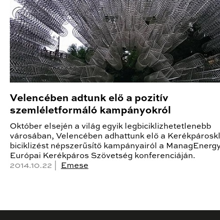
Velencében adtunk elő a pozitív
szemléletformáló kampányokról
Október elsején a világ egyik legbiciklizhetetlenebb
városában, Velencében adhattunk elő a Kerékpárosk
biciklizést népszerűsítő kampányairól a ManagEnergy
Európai Kerékpáros Szövetség konferenciáján.
2014.10.22 |
Emese