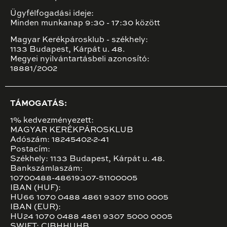
Ügyfélfogadási ideje:
Minden munkanap 9:30 - 17:30 között
Magyar Kerékpárosklub - székhely:
1133 Budapest, Kárpát u. 48.
Megyei nyilvántartásbeli azonosító:
18881/2002
TÁMOGATÁS:
1% kedvezményezett:
MAGYAR KERÉKPÁROSKLUB
Adószám: 18245402-2-41
Postacím:
Székhely: 1133 Budapest, Kárpát u. 48.
Bankszámlaszám:
10700488-48619307-51100005
IBAN (HUF):
HU66 1070 0488 4861 9307 5110 0005
IBAN (EUR):
HU24 1070 0488 4861 9307 5000 0005
SWIFT: CIBHHUHB