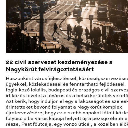
22 civil szervezet kezdeményezése a
Nagykörút felvirágoztatásáért
Huszonként városfejlesztéssel, közösségszervezéssel
ügyekkel, közlekedéssel és fenntartható fejlődéssel
foglalkozó lokális, budapesti és országos civil szerv
írt közös levelet a főváros és a belső kerületek vezet
Azt kérik, hogy induljon el egy a lakosságot és széles
érintetteket bevonó folyamat a Nagykörút komplex
újratervezésére, hogy ez a szebb napokat látott közl
folyosó a belváros kapuja helyett újra pezsgő életéne
része, Pest főutcája, egy vonzó úticél, a közelben élő