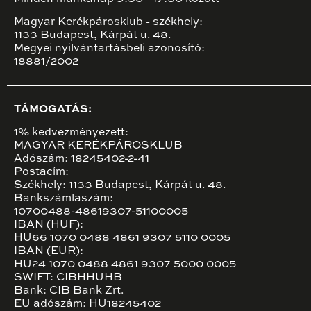
Magyar Kerékpárosklub - székhely:
1133 Budapest, Kárpát u. 48.
Megyei nyilvántartásbeli azonosító:
18881/2002
TÁMOGATÁS:
1% kedvezményezett:
MAGYAR KERÉKPÁROSKLUB
Adószám: 18245402-2-41
Postacím:
Székhely: 1133 Budapest, Kárpát u. 48.
Bankszámlaszám:
10700488-48619307-51100005
IBAN (HUF):
HU66 1070 0488 4861 9307 5110 0005
IBAN (EUR):
HU24 1070 0488 4861 9307 5000 0005
SWIFT: CIBHHUHB
Bank: CIB Bank Zrt.
EU adószám: HU18245402