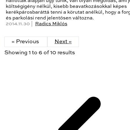
hallottak alapján úgy tűnik, van olyan megoldás, ami 
költségigény nélkül, kisebb beavatkozásokkal képes
kerékpárosbaráttá tenni a körutat anélkül, hogy a for
és parkolási rend jelentősen változna.
2014.11.30 |
Radics Miklós
« Previous
Next »
Showing
1
to
6
of
10
results