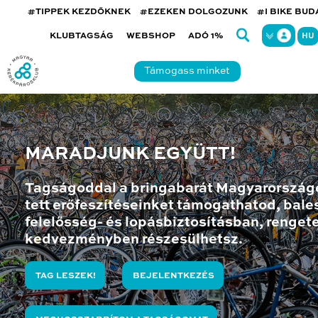
#TIPPEK KEZDŐKNEK
#EZEKEN DOLGOZUNK
#I BIKE BU
KLUBTAGSÁG
WEBSHOP
ADÓ 1%
HU
Támogass minket
MARADJUNK EGYÜTT!
Tagságoddal a bringabarát Magyarország
tett erőfeszítéseinket támogathatod, bales
felelősség- és lopásbiztosításban, renget
kedvezményben részesülhetsz.
TAG LESZEK!
BEJELENTKEZÉS