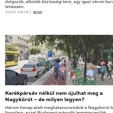
dolgozók, alkotók közösségi tere, egy igazi városi kor
lehessen.
2020.08.14 |
aron
Kerékpársáv nélkül nem újulhat meg a
Nagykörút – de milyen legyen?
Három hónap alatt meghatszorozódott a Nagykörút bi
forgalma, ezzel Budapest második legnépszerűbb