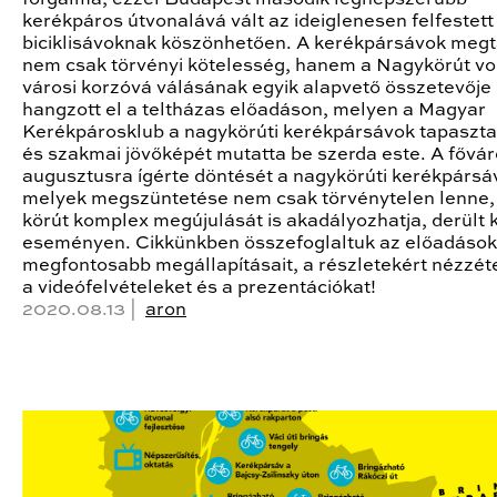
kerékpáros útvonalává vált az ideiglenesen felfestett
biciklisávoknak köszönhetően. A kerékpársávok megt
nem csak törvényi kötelesség, hanem a Nagykörút v
városi korzóvá válásának egyik alapvető összetevője
hangzott el a teltházas előadáson, melyen a Magyar
Kerékpárosklub a nagykörúti kerékpársávok tapasztal
és szakmai jövőképét mutatta be szerda este. A fővá
augusztusra ígérte döntését a nagykörúti kerékpársá
melyek megszüntetése nem csak törvénytelen lenne,
körút komplex megújulását is akadályozhatja, derült k
eseményen. Cikkünkben összefoglaltuk az előadások
megfontosabb megállapításait, a részletekért nézzé
a videófelvételeket és a prezentációkat!
2020.08.13 |
aron