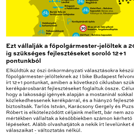
Ezt vállalják a főpolgármester-jelöltek a 
ig szükséges fejlesztéseket soroló 12+1
pontunkból
Elküldtük az őszi önkormányzati választásokra készü
főpolgármester-jelölteknek az I bike Budapest felvon
írt 12+1 pontunkat, amiben a következő ciklusban szü
kerékpárosbarát fejlesztéseket foglaltuk össze. Célu
hogy a lakossági igények alapján a mostaninál sokkal
közlekedhessenek kerékpárral, és a hiányzó fejleszté
biztosítsák. Tarlós István, Karácsony Gergely és Puzs
Róbert is elköteleződött céljaink mellett, bár nem az
mértékben vállaltak a későbbiekben számon kérhető
lépéseket. Alább olvashatjátok a nekik írt levelünket 
válaszaikat - változtatás nélkül.