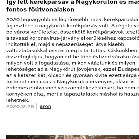
Így lett kerékpársáv a Nagykörúton és má
fontos főútvonalakon
2020 legnagyobb és leghíresebb hazai kerékpárosba
fejlesztése a nagykörúti kerékpársáv volt. A régóta vá
belvárosi kerületeket összekötő kerékpársávok tesz
a tavaszi koronavírus-járvány elkerüléséhez kapcso
indították el, majd a népszerűségét látva kisebb
változtatásokkal ősszel meg is tartották. Cikkünkben
összefoglaljuk, hogyan ért be több évtized várakozás
milyen volt a fogadtatása, miken vitáztunk és milyen
lehetőséget ad a Nagykörút jövőjének, ezzel Budape
ez a kétszer két, olcsón és gyorsan kivitelezett sárga 
történet nem csak a Nagykörútra érvényes, akkor is
érdemes elolvasnod visszaemlékezésünket, ha nem 
környéken élsz, mert a tapasztalatok máshol is hasz
lehetnek.
2020.12.29 |
aron