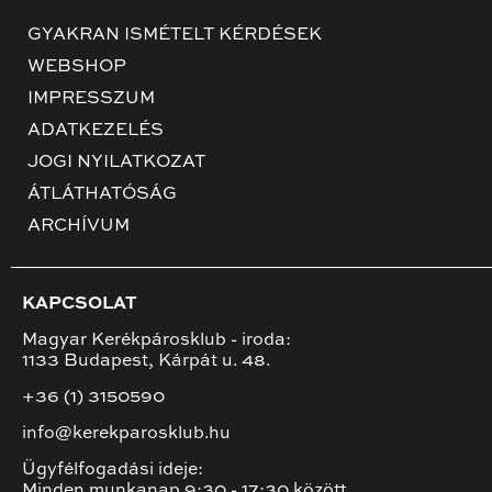
GYAKRAN ISMÉTELT KÉRDÉSEK
WEBSHOP
IMPRESSZUM
ADATKEZELÉS
JOGI NYILATKOZAT
ÁTLÁTHATÓSÁG
ARCHÍVUM
KAPCSOLAT
Magyar Kerékpárosklub - iroda:
1133 Budapest, Kárpát u. 48.
+36 (1) 3150590
info@kerekparosklub.hu
Ügyfélfogadási ideje:
Minden munkanap 9:30 - 17:30 között