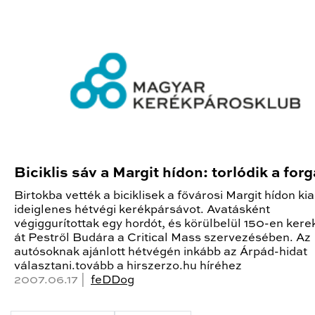
Biciklis sáv a Margit hídon: torlódik a for
Birtokba vették a biciklisek a fővárosi Margit hídon kia
ideiglenes hétvégi kerékpársávot. Avatásként
végiggurítottak egy hordót, és körülbelül 150-en kere
át Pestről Budára a Critical Mass szervezésében. Az
autósoknak ajánlott hétvégén inkább az Árpád-hidat
választani.tovább a hirszerzo.hu híréhez
2007.06.17 |
feDDog