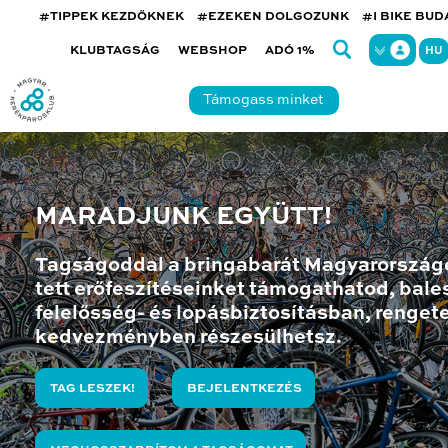
#TIPPEK KEZDŐKNEK
#EZEKEN DOLGOZUNK
#I BIKE BU
KLUBTAGSÁG
WEBSHOP
ADÓ 1%
HU
Támogass minket
MARADJUNK EGYÜTT!
Tagságoddal a bringabarát Magyarország
tett erőfeszítéseinket támogathatod, bales
felelősség- és lopásbiztosításban, renget
kedvezményben részesülhetsz.
TAG LESZEK!
BEJELENTKEZÉS