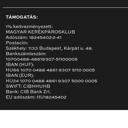
TÁMOGATÁS:
1% kedvezményezett:
MAGYAR KERÉKPÁROSKLUB
Adószám: 18245402-2-41
Postacím:
Székhely: 1133 Budapest, Kárpát u. 48.
Bankszámlaszám:
10700488-48619307-51100005
IBAN (HUF):
HU66 1070 0488 4861 9307 5110 0005
IBAN (EUR):
HU24 1070 0488 4861 9307 5000 0005
SWIFT: CIBHHUHB
Bank: CIB Bank Zrt.
EU adószám: HU18245402