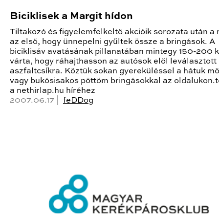
Biciklisek a Margit hídon
Tiltakozó és figyelemfelkeltő akcióik sorozata után a 
az első, hogy ünnepelni gyűltek össze a bringások. A
biciklisáv avatásának pillanatában mintegy 150-200 
várta, hogy ráhajthasson az autósok elől leválasztott
aszfaltcsíkra. Köztük sokan gyereküléssel a hátuk m
vagy bukósisakos pöttöm bringásokkal az oldalukon.
a nethirlap.hu híréhez
2007.06.17 |
feDDog