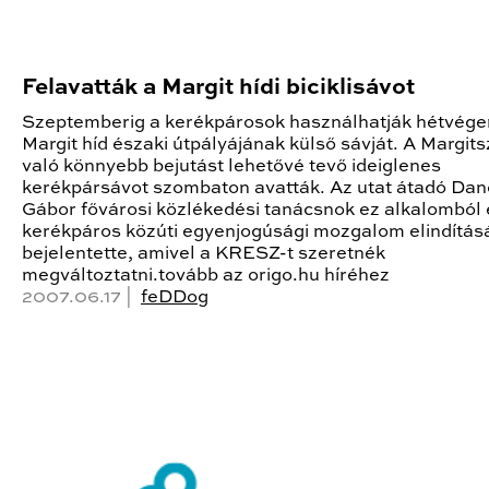
Felavatták a Margit hídi biciklisávot
Szeptemberig a kerékpárosok használhatják hétvége
Margit híd északi útpályájának külső sávját. A Margits
való könnyebb bejutást lehetővé tevő ideiglenes
kerékpársávot szombaton avatták. Az utat átadó Dan
Gábor fővárosi közlékedési tanácsnok ez alkalomból
kerékpáros közúti egyenjogúsági mozgalom elindításá
bejelentette, amivel a KRESZ-t szeretnék
megváltoztatni.tovább az origo.hu híréhez
2007.06.17 |
feDDog