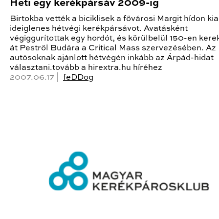
Heti egy kerékpársáv 2009-ig
Birtokba vették a biciklisek a fővárosi Margit hídon kia
ideiglenes hétvégi kerékpársávot. Avatásként
végiggurítottak egy hordót, és körülbelül 150-en kere
át Pestről Budára a Critical Mass szervezésében. Az
autósoknak ajánlott hétvégén inkább az Árpád-hidat
választani.tovább a hirextra.hu híréhez
2007.06.17 |
feDDog