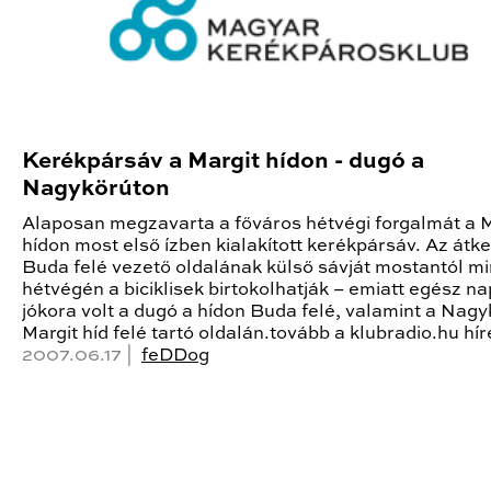
Kerékpársáv a Margit hídon - dugó a
Nagykörúton
Alaposan megzavarta a főváros hétvégi forgalmát a M
hídon most első ízben kialakított kerékpársáv. Az átke
Buda felé vezető oldalának külső sávját mostantól m
hétvégén a biciklisek birtokolhatják – emiatt egész na
jókora volt a dugó a hídon Buda felé, valamint a Nagy
Margit híd felé tartó oldalán.tovább a klubradio.hu hí
2007.06.17 |
feDDog