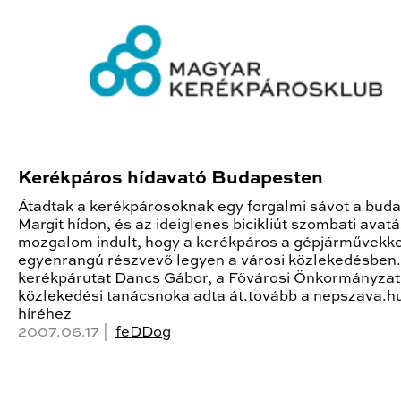
Kerékpáros hídavató Budapesten
Átadtak a kerékpárosoknak egy forgalmi sávot a buda
Margit hídon, és az ideiglenes bicikliút szombati avat
mozgalom indult, hogy a kerékpáros a gépjárművekke
egyenrangú részvevő legyen a városi közlekedésben.
kerékpárutat Dancs Gábor, a Fővárosi Önkormányzat
közlekedési tanácsnoka adta át.tovább a nepszava.h
híréhez
2007.06.17 |
feDDog