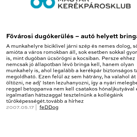
Fővárosi dugókerülés – autó helyett bring
A munkahelyre biciklivel járni szép és nemes dolog, s
amióta a város romokban áll, sok esetben sokkal gyo
is, mint dugóban ücsörögni a kocsiban. Persze ehhez
nemcsak jó állapotban lévő bringa kell, hanem olyan
munkahely is, ahol legalább a kerékpár biztonságos t
megoldható. Ezen felül az sem hátrány, ha valahol át
öltözni, ne adj' Isten lezuhanyozni, így a nyári melegb
reggel betoppanva nem kell csatakos hónaljkutyával 
irgalmatlan hátszaggal tesztelnünk a kollégáink
tűrőképességét.tovább a hírhez
2007.05.17 |
feDDog