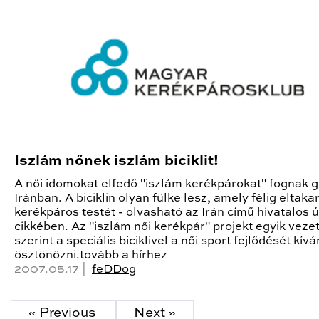
Iszlám nőnek iszlám biciklit!
A női idomokat elfedő "iszlám kerékpárokat" fognak g
Iránban. A biciklin olyan fülke lesz, amely félig eltakar
kerékpáros testét - olvasható az Irán című hivatalos 
cikkében. Az "iszlám női kerékpár" projekt egyik veze
szerint a speciális biciklivel a női sport fejlődését kívá
ösztönözni.tovább a hírhez
2007.05.17 |
feDDog
« Previous
Next »