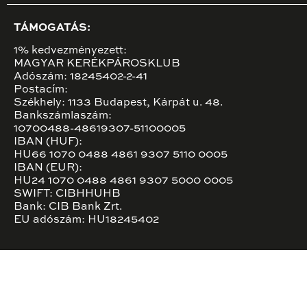
TÁMOGATÁS:
1% kedvezményezett:
MAGYAR KERÉKPÁROSKLUB
Adószám: 18245402-2-41
Postacím:
Székhely: 1133 Budapest, Kárpát u. 48.
Bankszámlaszám:
10700488-48619307-51100005
IBAN (HUF):
HU66 1070 0488 4861 9307 5110 0005
IBAN (EUR):
HU24 1070 0488 4861 9307 5000 0005
SWIFT: CIBHHUHB
Bank: CIB Bank Zrt.
EU adószám: HU18245402