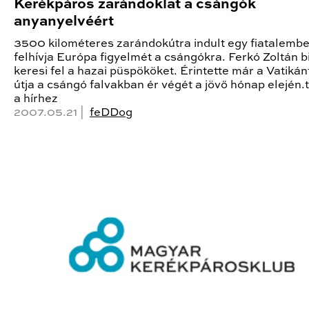
Kerékpáros zarándoklat a csángók
anyanyelvéért
3500 kilométeres zarándokútra indult egy fiatalembe
felhívja Európa figyelmét a csángókra. Ferkó Zoltán bi
keresi fel a hazai püspököket. Érintette már a Vatikánt
útja a csángó falvakban ér végét a jövő hónap elején
a hírhez
2007.05.21 |
feDDog