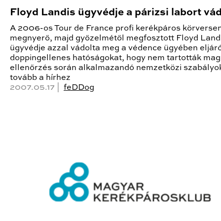
Floyd Landis ügyvédje a párizsi labort vád
A 2006-os Tour de France profi kerékpáros körverse
megnyerő, majd győzelmétől megfosztott Floyd Land
ügyvédje azzal vádolta meg a védence ügyében eljár
doppingellenes hatóságokat, hogy nem tartották mag
ellenőrzés során alkalmazandó nemzetközi szabályo
tovább a hírhez
2007.05.17 |
feDDog