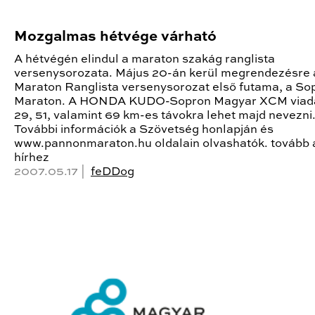
Mozgalmas hétvége várható
A hétvégén elindul a maraton szakág ranglista
versenysorozata. Május 20-án kerül megrendezésre 
Maraton Ranglista versenysorozat első futama, a So
Maraton. A HONDA KUDO-Sopron Magyar XCM viad
29, 51, valamint 69 km-es távokra lehet majd nevezni
További információk a Szövetség honlapján és
www.pannonmaraton.hu oldalain olvashatók. tovább 
hírhez
2007.05.17 |
feDDog