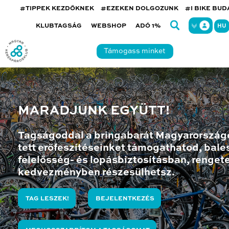
#TIPPEK KEZDŐKNEK
#EZEKEN DOLGOZUNK
#I BIKE BU
KLUBTAGSÁG
WEBSHOP
ADÓ 1%
HU
Támogass minket
MARADJUNK EGYÜTT!
Tagságoddal a bringabarát Magyarország
tett erőfeszítéseinket támogathatod, bales
felelősség- és lopásbiztosításban, renget
kedvezményben részesülhetsz.
TAG LESZEK!
BEJELENTKEZÉS