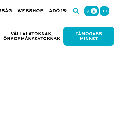
GSÁG
WEBSHOP
ADÓ 1%
HU
VÁLLALATOKNAK,
TÁMOGASS
ÖNKORMÁNYZATOKNAK
MINKET