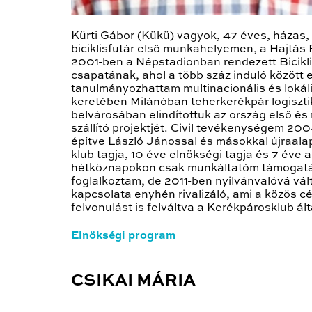
Kürti Gábor (Kükü) vagyok, 47 éves, házas,
biciklisfutár első munkahelyemen, a Hajtás 
2001-ben a Népstadionban rendezett Bicikli
csapatának, ahol a több száz induló között 
tanulmányozhattam multinacionális és lokál
keretében Milánóban teherkerékpár logiszti
belvárosában elindítottuk az ország első és
szállító projektjét. Civil tevékenységem 2
építve László Jánossal és másokkal újraalap
klub tagja, 10 éve elnökségi tagja és 7 éve 
hétköznapokon csak munkáltatóm támogatásá
foglalkoztam, de 2011-ben nyilvánvalóvá vá
kapcsolata enyhén rivalizáló, ami a közös cé
felvonulást is felváltva a Kerékpárosklub ál
Elnökségi program
CSIKAI MÁRIA