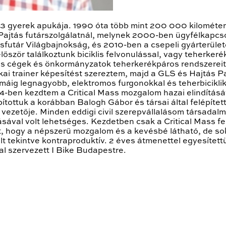
 3 gyerek apukája. 1990 óta több mint 200 000 kilométer
Pajtás futárszolgálatnál, melynek 2000-ben ügyfélkapcso
sfutár Világbajnokság, és 2010-ben a csepeli gyárterül
először találkoztunk biciklis felvonulással, vagy teherke
is cégek és önkormányzatok teherkerékpáros rendszereit. 
kai trainer képesítést szereztem, majd a GLS és Hajtás
 máig legnagyobb, elektromos furgonokkal és teherbicikli
004-ben kezdtem a Critical Mass mozgalom hazai elindítá
ítottuk a korábban Balogh Gábor és társai által felépíte
a vezetője. Minden eddigi civil szerepvállalásom társadal
val volt lehetséges. Kezdetben csak a Critical Mass fe
lt, hogy a népszerű mozgalom és a kevésbé látható, de 
lt tekintve kontraproduktív. 2 éves átmenettel egyesítettü
tal szervezett I Bike Budapestre.