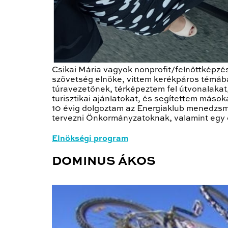
Csikai Mária vagyok nonprofit/felnőttképzé
szövetség elnöke, vittem kerékpáros témába
túravezetőnek, térképeztem fel útvonalakat,
turisztikai ajánlatokat, és segítettem máso
10 évig dolgoztam az Energiaklub menedzsme
tervezni Önkormányzatoknak, valamint egy e
Elnökségi program
DOMINUS ÁKOS