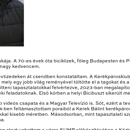
ukája. A 70-es évek óta biciklizek, főleg Budapesten és 
a nagy kedvencem.
 évtizedeken át csendben konstatáltam. A Kerékpárosklu
mely egy jobb világ reményével töltötte el a tagokat és 
tteni tapasztalatokkal felvértezve, 2023-ban megalapíto
 feladatoknak. Első körben a helyi Bicibuszt sikerült me
ub videós csapata és a Magyar Televízió is. Sőt, ezért 
ben feltámasztottam poraiból a Kerek Bálint kerékpáros 
okkal kisebb méretben. Másodsorban, mint tapasztalati s
ba.