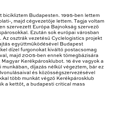
t bicikliztem Budapesten. 1995-ben lettem
lati-, majd cégvezetője lettem. Tagja voltam
eten szervezett Európa Bajnokság szervező
rékpárosokkal. Ezután sok európai városban
Az osztrák vezetésű Cyclelogistics projekt
 Pajtás együttműködésével Budapest
kkel dízel furgonokat kiváltó postacsomag
sával, majd 2005-ben ennek tömegbázisára
tt Magyar Kerékpárosklubot. 16 éve vagyok a
mi munkában, díjazás nélkül végeztem, bár ez
lvonulásaival és közösségszervezésével
sokkal több munkát végző Kerékpárosklub
k a kettőt, a budapesti critical mass