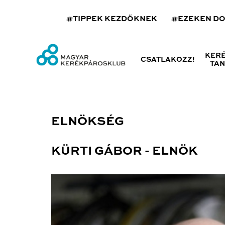
#TIPPEK KEZDŐKNEK
#EZEKEN D
KER
CSATLAKOZZ!
TA
ELNÖKSÉG
KÜRTI GÁBOR - ELNÖK