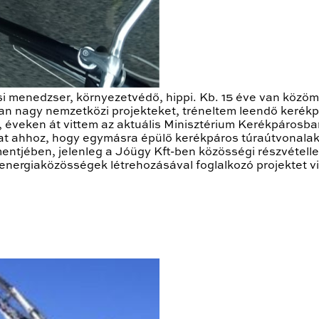
si menedzser, környezetvédő, hippi. Kb. 15 éve van közö
n nagy nemzetközi projekteket, tréneltem leendő kerékp
 éveken át vittem az aktuális Minisztérium Kerékpárosba
kat ahhoz, hogy egymásra épülő kerékpáros túraútvonalakat
ntjében, jelenleg a Jóügy Kft-ben közösségi részvétell
nergiaközösségek létrehozásával foglalkozó projektet v