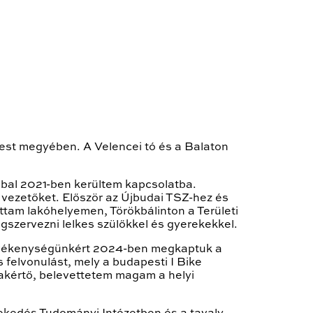
Pest megyében. A Velencei tó és a Balaton
bbal 2021-ben kerültem kapcsolatba.
a vezetőket. Először az Újbudai TSZ-hez és
ttam lakóhelyemen, Törökbálinton a Területi
gszervezni lelkes szülőkkel és gyerekekkel.
a tevékenységünkért 2024-ben megkaptuk a
felvonulást, mely a budapesti I Bike
zakértő, belevettetem magam a helyi