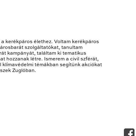
m a kerékpáros élethez. Voltam kerékpáros
árosbarát szolgáltatókat, tanultam
rát kampányát, találtam ki tematikus
 hozzanak létre. Ismerem a civil szférát,
el klímavédelmi témákban segítünk akciókat
iszek Zuglóban.