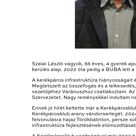
Szalai László vagyok, 55 éves, 4 gyerek ap
kerülés alap. 2022 óta pedig a BUBA lett 
A kerékpáros infrastruktúra hiányosságait
Megtetszett az összefogás és a lelkesedés, 
vezetőjéhez Varánuszhoz csatlakoztam. Az i
Szervezetet.
Nagy reményekkel indultam neki
Ennek jó hírét keltette már a Kerékpároskl
Kerékpárosklub arany vándorserlegét. 2024-
felvonulásra hajaz Törökbálinton, persze s
infrastruktúra fejlesztésének előmozdításá