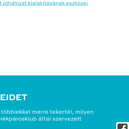
 úthálózat kialakításának eszközei
EIDET
többiekkel merre tekertél, milyen
erékpárosklub által szervezett