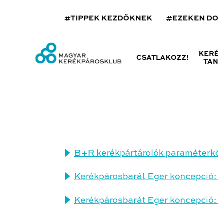
#TIPPEK KEZDŐKNEK
#EZEKEN D
KER
CSATLAKOZZ!
TA
B+R kerékpártárolók paraméterk
Kerékpárosbarát Eger koncepció
Kerékpárosbarát Eger koncepció: 