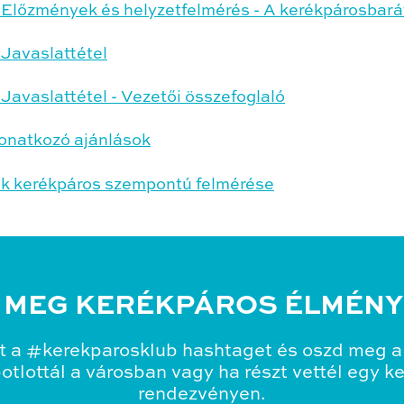
Előzmények és helyzetfelmérés - A kerékpárosbarát
Javaslattétel
Javaslattétel - Vezetői összefoglaló
vonatkozó ajánlások
k kerékpáros szempontú felmérése
 MEG KERÉKPÁROS ÉLMÉNY
t a #kerekparosklub hashtaget és oszd meg a 
tlottál a városban vagy ha részt vettél egy k
rendezvényen.