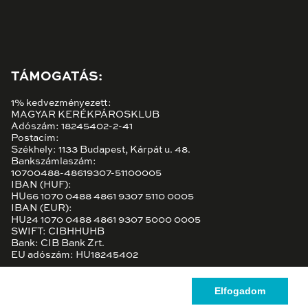
TÁMOGATÁS:
1% kedvezményezett:
MAGYAR KERÉKPÁROSKLUB
Adószám: 18245402-2-41
Postacím:
Székhely: 1133 Budapest, Kárpát u. 48.
Bankszámlaszám:
10700488-48619307-51100005
IBAN (HUF):
HU66 1070 0488 4861 9307 5110 0005
IBAN (EUR):
HU24 1070 0488 4861 9307 5000 0005
SWIFT: CIBHHUHB
Bank: CIB Bank Zrt.
EU adószám: HU18245402
Elfogadom