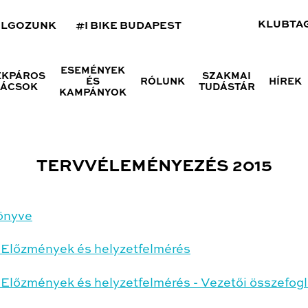
KLUBTA
OLGOZUNK
#I BIKE BUDAPEST
ESEMÉNYEK
ÉKPÁROS
SZAKMAI
ÉS
RÓLUNK
HÍREK
NÁCSOK
TUDÁSTÁR
KAMPÁNYOK
TERVVÉLEMÉNYEZÉS 2015
önyve
: Előzmények és helyzetfelmérés
Előzmények és helyzetfelmérés - Vezetői összefogl