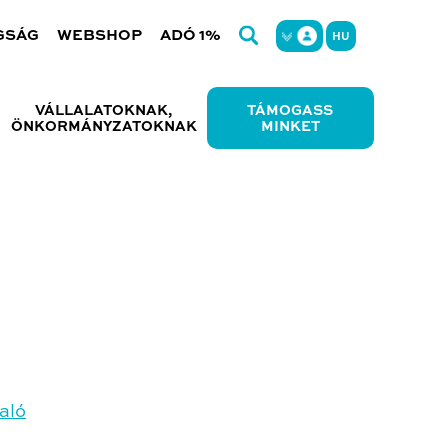
GSÁG
WEBSHOP
ADÓ 1%
HU
VÁLLALATOKNAK,
TÁMOGASS
ÖNKORMÁNYZATOKNAK
MINKET
aló