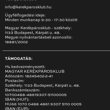
info@kerekparosklub.hu
Ügyfélfogadási ideje:
Minden munkanap 9:30 - 17:30 között
Magyar Kerékpárosklub - székhely:
1133 Budapest, Kárpát u. 48.
Megyei nyilvántartásbeli azonosító:
18881/2002
TÁMOGATÁS:
1% kedvezményezett:
MAGYAR KERÉKPÁROSKLUB
Adószám: 18245402-2-41
Postacím:
Székhely: 1133 Budapest, Kárpát u. 48.
Bankszámlaszám:
10700488-48619307-51100005
IBAN (HUF):
HU66 1070 0488 4861 9307 5110 0005
IBAN (EUR):