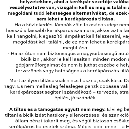
helyzetekben, ahol a kerékpár vezetője valób
veszélyeztetve van, vizsgálni kell és meg is találni 
megoldani tudó lehetséges alternatívákat, de ezek
sem lehet a kerékpározás tiltása.
- Ha a közlekedési lámpák zöld fázisának ideje nem
hosszú a lassabb kerékpáros számára, akkor azt a lá
kell hangolni, kiegészítő lámpákat kell felszerelni, v
megoldást kell találni, de ez nem lehet a kerékpá
megtiltása.
- Ha az úton nem biztonságos a nagysebességű autó
biciklizni, akkor le kell lassítani minden módon 
gépjárműforgalmat és nem is juthat eszébe e hel
tervezőnek vagy hatóságnak a kerékpározás tiltá
Mert az ilyen tiltásoknak nincs haszna, csak kára. De
nagy. És nem mellesleg felesleges pénzkidobássá váli
kerékpározást segíteni szándékozó – tervezés, stra
építés, jó szándék.
A tiltás és a támogatás együtt nem megy.
Elvileg be
tiltani a biciklizést hatékony ellenőrzéssel és szankci
állam pénzt takarít meg, és végül biztosan csökk
kerékpáros balesetek száma. Mégis jobb lenne - a 