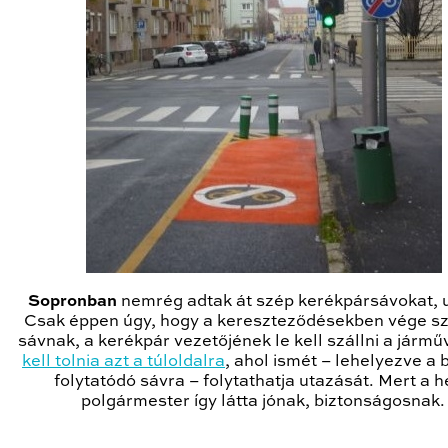
Sopronban
nemrég adtak át szép kerékpársávokat, u
Csak éppen úgy, hogy a kereszteződésekben vége s
sávnak, a kerékpár vezetőjének le kell szállni a jármű
kell tolnia azt a túloldalra
, ahol ismét – lehelyezve a bi
folytatódó sávra – folytathatja utazását. Mert a h
polgármester így látta jónak, biztonságosnak.