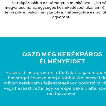
Kerékpárosklub ezt támogatja munkájával -, ha v
megvalósulna az egységes közlekedéspolitika, ami é
tervezőkre, önkormányzatokra, hatóságokra és polit
egyaránt.
OSZD MEG KERÉKPÁROS
ÉLMÉNYEIDET
Használd instagramon fotóid alatt a #kerekpa
hashtaget és oszd meg a többiekkel merre teke
milyen kerékpáros fejlesztésekben botlottál a v
vagy ha részt vettél egy kerékpárosklub által sz
rendezvényen.