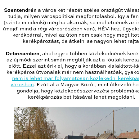
Szentendrén
a város két részét széles országút választ
tudja, milyen várospolitikai megfontolásból. Így a fen
(szinte mindenki) még ha akarnák, se mehetnének az i
(majd’ mind a régi városrészben van), HÉV-hez, ügyeke
kerékpárral, mivel az úton nem csak hogy megtiltot
kerékpározást, de átkelni se nagyon lehet rajta
Debrecenben
, ahol egyre többen közlekednének keré
az új módi szerint simán megtiltják azt a főutak kere
előtt. Ezzel azt érik el, hogy a korábban kialakított-ki
kerékpáros útvonalak már nem használhatóak, gyakor
nem is lehet már folyamatosan közlekedni kerékpár
városban
. Ezúttal a Magyar Közút, mint útkezelő h
gondolja, hogy közlekedésszervezési problémáka
kerékpározás betiltásával lehet megoldani.