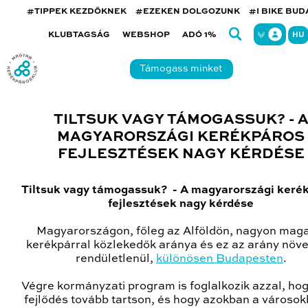
#TIPPEK KEZDŐKNEK
#EZEKEN DOLGOZUNK
#I BIKE BU
KLUBTAGSÁG
WEBSHOP
ADÓ 1%
HU
Támogass minket
TILTSUK VAGY TÁMOGASSUK? - 
MAGYARORSZÁGI KERÉKPÁROS
FEJLESZTÉSEK NAGY KÉRDÉSE
Tiltsuk vagy támogassuk? - A magyarországi keré
fejlesztések nagy kérdése
Magyarországon, főleg az Alföldön, nagyon mag
kerékpárral közlekedők aránya és ez az arány növe
rendületlenül,
különösen Budapesten
.
Végre kormányzati program is foglalkozik azzal, hog
fejlődés tovább tartson, és hogy azokban a városok