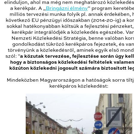
elinduljon, ahol ma még nem meghatározó közlekedés
a kerékpár. A „
Bringázni élmény
” program keretéb
milliós tervezési munka folyik pl. annak érdekében, 
következő EU pénzügyi időszakban (2014-20-ig) a ko
sokkal hatékonyabban költsük a fejlesztési pénzeket,
kerékpár integrálódjék a közlekedés egészébe. Va
Nemzeti Közlekedési Stratégia, benne valóban kor
gondolkodást tükröző kerékpáros fejezetek, és va
törvényünk a közlekedésről, aminek egyik első mond
szól: "
a közutak tervezése, fejlesztése során úgy kell 
hogy a biztonságos közlekedési feltételek valamen
közúton közlekedni jogosult számára biztosított le
Mindeközben Magyarországon a hatóságok sorra tiltj
kerékpáros közlekedést: