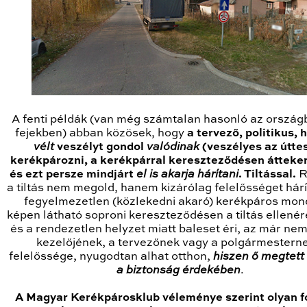
A fenti példák (van még számtalan hasonló az ország
fejekben) abban közösek, hogy
a tervező, politikus,
vélt
veszélyt gondol
valódinak
(veszélyes az útte
kerékpározni, a kerékpárral kereszteződésen áttekern
és ezt persze mindjárt
el is akarja hárítani
. Tiltással.
R
a tiltás nem megold, hanem kizárólag felelősséget hárít
fegyelmezetlen (közlekedni akaró) kerékpáros mon
képen látható soproni kereszteződésen a tiltás ellenér
és a rendezetlen helyzet miatt baleset éri, az már nem
kezelőjének, a tervezőnek vagy a polgármestern
felelőssége, nyugodtan alhat otthon,
hiszen ő megtett
a biztonság érdekében
.
A Magyar Kerékpárosklub véleménye szerint olyan f