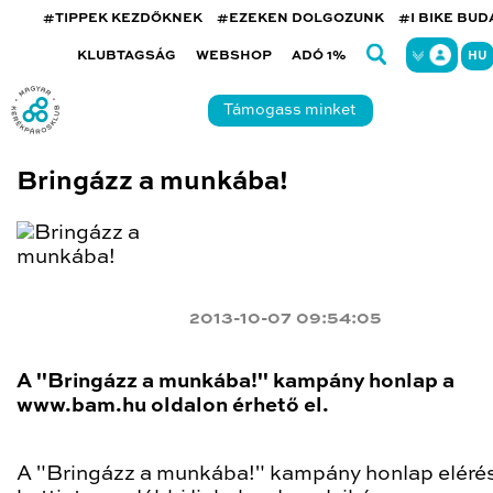
#TIPPEK KEZDŐKNEK
#EZEKEN DOLGOZUNK
#I BIKE BU
KLUBTAGSÁG
WEBSHOP
ADÓ 1%
HU
Támogass minket
Bringázz a munkába!
2013-10-07 09:54:05
A "Bringázz a munkába!" kampány honlap a
www.bam.hu oldalon érhető el.
A "Bringázz a munkába!" kampány honlap eléré