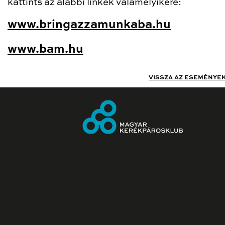
kattints az alábbi linkek valamelyikére:
www.bringazzamunkaba.hu
www.bam.hu
VISSZA AZ ESEMÉNYE