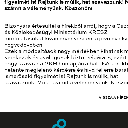
figyelmét is! Rajtunk is múlik, hát szavazzunk! 
számít a véleményünk. Köszönöm
Bizonyára értesültél a hírekből arról, hogy a Ga
és Közlekedésügyi Minisztérium KRESZ
módosításokat kíván érvényesíteni a jövő év els
negyedévében.
Ezek a módosítások nagy mértékben kihatnak m
kerekezők és gyalogosok biztonságára is, ezért 
hogy szavazz a
GKM honlapján
a bal alsó sarok
hetente megjelenő kérdésre és hívd fel erre bará
ismerőseid figyelmét is! Rajtunk is múlik, hát
szavazzunk! Most számít a véleményünk. Kösz
VISSZA A HÍRE