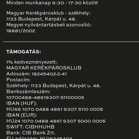
Minden munkanap 9:30 - 17:30 között
Magyar Kerékpárosklub - székhely:
1133 Budapest, Kárpát u. 48.
Megyei nyilvántartásbeli azonosító:
18881/2002
TÁMOGATÁS:
1% kedvezményezett:
MAGYAR KERÉKPÁROSKLUB
Adószám: 18245402-2-41
Postacím:
Székhely: 1133 Budapest, Kárpát u. 48.
Bankszámlaszám:
10700488-48619307-51100005
IBAN (HUF):
HU66 1070 0488 4861 9307 5110 0005
IBAN (EUR):
HU24 1070 0488 4861 9307 5000 0005
SWIFT: CIBHHUHB
Bank: CIB Bank Zrt.
EU adószám: HU18245402