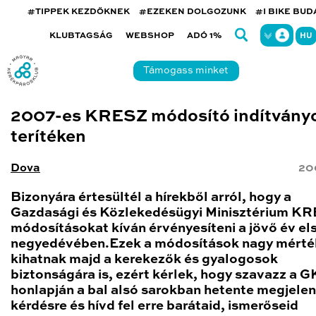
#TIPPEK KEZDŐKNEK
#EZEKEN DOLGOZUNK
#I BIKE BU
KLUBTAGSÁG
WEBSHOP
ADÓ 1%
HU
Támogass minket
2007-es KRESZ módosító indítvány
terítéken
Dova
20
Bizonyára értesültél a hírekből arról, hogy a
Gazdasági és Közlekedésügyi Minisztérium K
módosításokat kíván érvényesíteni a jövő év el
negyedévében.Ezek a módosítások nagy mért
kihatnak majd a kerekezők és gyalogosok
biztonságára is, ezért kérlek, hogy szavazz a 
honlapján a bal alsó sarokban hetente megjele
kérdésre és hívd fel erre barátaid, ismerőseid