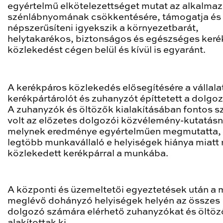
egyértelmű elkötelezettséget mutat az alkalmaz
szénlábnyomának csökkentésére, támogatja és
népszerűsíteni igyekszik a környezetbarát,
helytakarékos, biztonságos és egészséges ker
közlekedést cégen belül és kívül is egyaránt.
A kerékpáros közlekedés elősegítésére a vállala
kerékpártárolót és zuhanyzót építtetett a dolgo
A zuhanyzók és öltözők kialakításában fontos s
volt az előzetes dolgozói közvélemény-kutatásn
melynek eredménye egyértelműen megmutatta, 
legtöbb munkavállaló e helyiségek hiánya miatt
közlekedett kerékpárral a munkába.
A központi és üzemeltetői egyeztetések után a 
meglévő dohányzó helyiségek helyén az összes
dolgozó számára elérhető zuhanyzókat és öltöz
alakítottak ki.