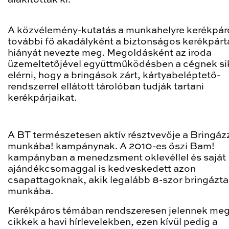
A közvélemény-kutatás a munkahelyre kerékpár
további fő akadályként a biztonságos kerékpárt
hiányát nevezte meg. Megoldásként az iroda
üzemeltetőjével együttműködésben a cégnek sik
elérni, hogy a bringások zárt, kártyabeléptető-
rendszerrel ellátott tárolóban tudják tartani
kerékpárjaikat.
A BT természetesen aktív résztvevője a Bringáz
munkába! kampánynak. A 2010-es őszi Bam!
kampányban a menedzsment oklevéllel és saját
ajándékcsomaggal is kedveskedett azon
csapattagoknak, akik legalább 8-szor bringázta
munkába.
Kerékpáros témában rendszeresen jelennek me
cikkek a havi hírlevelekben, ezen kívül pedig a