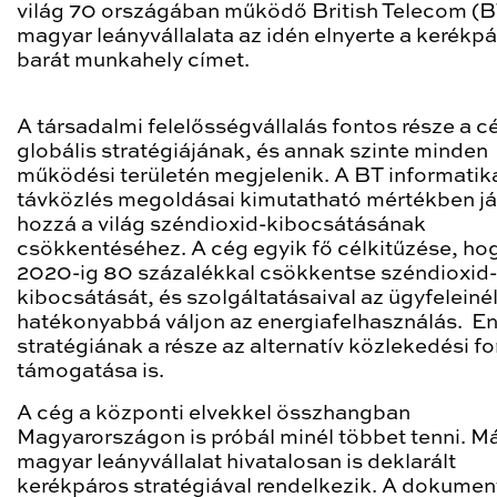
világ 70 országában működő British Telecom (B
magyar leányvállalata az idén elnyerte a kerékpá
barát munkahely címet.
A társadalmi felelősségvállalás fontos része a c
globális stratégiájának, és annak szinte minden
működési területén megjelenik. A BT informatika
távközlés megoldásai kimutatható mértékben já
hozzá a világ széndioxid-kibocsátásának
csökkentéséhez. A cég egyik fő célkitűzése, ho
2020-ig 80 százalékkal csökkentse széndioxid-
kibocsátását, és szolgáltatásaival az ügyfeleinél
hatékonyabbá váljon az energiafelhasználás. E
stratégiának a része az alternatív közlekedési f
támogatása is.
A cég a központi elvekkel összhangban
Magyarországon is próbál minél többet tenni. M
magyar leányvállalat hivatalosan is deklarált
kerékpáros stratégiával rendelkezik. A dokume