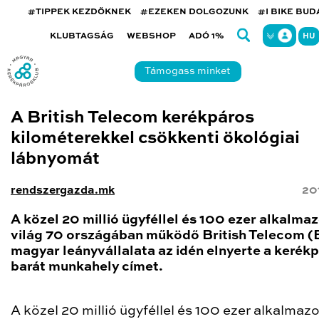
#TIPPEK KEZDŐKNEK
#EZEKEN DOLGOZUNK
#I BIKE BU
KLUBTAGSÁG
WEBSHOP
ADÓ 1%
HU
Támogass minket
A British Telecom kerékpáros
kilométerekkel csökkenti ökológiai
lábnyomát
rendszergazda.mk
20
A közel 20 millió ügyféllel és 100 ezer alkalmaz
világ 70 országában működő British Telecom (
magyar leányvállalata az idén elnyerte a kerék
barát munkahely címet.
A közel 20 millió ügyféllel és 100 ezer alkalmazo