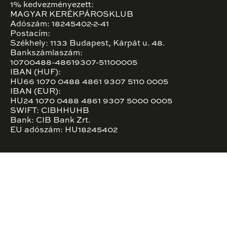
1% kedvezményezett:
MAGYAR KERÉKPÁROSKLUB
Adószám: 18245402-2-41
Postacím:
Székhely: 1133 Budapest, Kárpát u. 48.
Bankszámlaszám:
10700488-48619307-51100005
IBAN (HUF):
HU66 1070 0488 4861 9307 5110 0005
IBAN (EUR):
HU24 1070 0488 4861 9307 5000 0005
SWIFT: CIBHHUHB
Bank: CIB Bank Zrt.
EU adószám: HU18245402