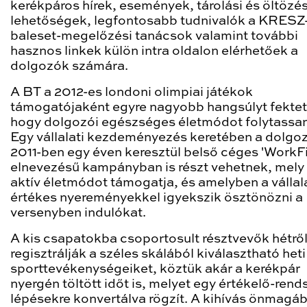
kerékpáros hírek, események, tárolási és öltözés
lehetőségek, legfontosabb tudnivalók a KRESZ
baleset-megelőzési tanácsok valamint további
hasznos linkek külön intra oldalon elérhetőek a
dolgozók számára.
A BT a 2012-es londoni olimpiai játékok
támogatójaként egyre nagyobb hangsúlyt fektet 
hogy dolgozói egészséges életmódot folytassa
Egy vállalati kezdeményezés keretében a dolgo
2011-ben egy éven keresztül belső céges 'WorkFi
elnevezésű kampányban is részt vehetnek, mely
aktív életmódot támogatja, és amelyben a vállal
értékes nyereményekkel igyekszik ösztönözni a
versenyben indulókat.
A kis csapatokba csoportosult résztvevők hétről
regisztrálják a széles skálából kiválasztható heti
sporttevékenységeiket, köztük akár a kerékpár
nyergén töltött időt is, melyet egy értékelő-rend
lépésekre konvertálva rögzít. A kihívás önmagá