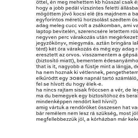
öttel, én meg mehettem kb hússzal csak 
hogy a jobb pedál vízszintes feletti állás
mögöttem jövő kocsi elé (és majdnem a bal
egyforintos méretű horzsolást szedtem össz
adag meleg cucc volt a zsákomban, ami va
laptop bevitelén, szerencsére letettem ról
negyven perc várakozás után megérkezett 
jegyzőkönyv, miegymás. aztán bringára lak
térd) két óra várakozás és még egy adag re
eresztett az orvos. visszamentem a gépsár
(biztosító miatt), bementem édesanyámhoz 
that is it, nagyobb a füstje mint a lángja, d
ha nem hoznak ki vétlennek, pengethetem
elkúródtt egy 3089 napnál tartó számláló, 
fel se hívott du hogy élek-e.
ha nincs rajtam sisak fröccsen a vér, de l
ma du bemegyek egy biztosítóhoz és berak
mindenképpen rendőrt kell hívni!)
amig vártuk a rendőröket összesen hat vagy
bár remélem nem lesz rá szükség, most jól 
megfellebbezzük jól, a kórházban már kek