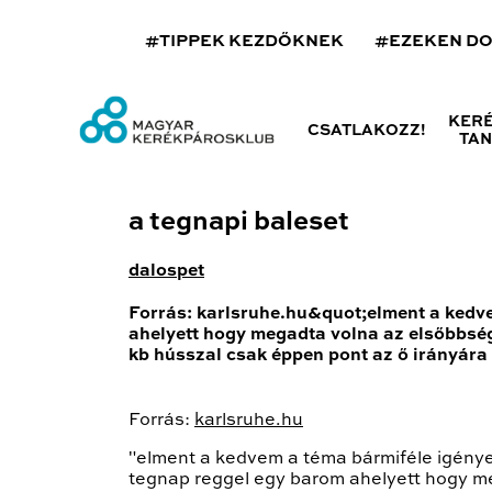
#TIPPEK KEZDŐKNEK
#EZEKEN D
KER
CSATLAKOZZ!
TA
a tegnapi baleset
dalospet
Forrás: karlsruhe.hu&quot;elment a kedve
ahelyett hogy megadta volna az elsőbbség
kb hússzal csak éppen pont az ő irányára
Forrás:
karlsruhe.hu
"elment a kedvem a téma bármiféle igénye
tegnap reggel egy barom ahelyett hogy m