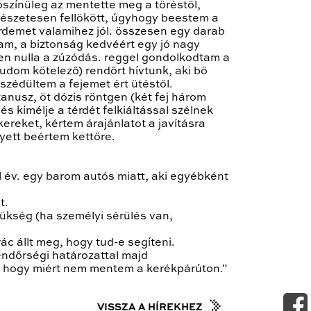
ószínűleg az mentette meg a töréstől,
ermészetesen fellökött, úgyhogy beestem a
érdemet valamihez jól. összesen egy darab
tam, a biztonság kedvéért egy jó nagy
en nulla a zúzódás. reggel gondolkodtam a
tudom kötelező) rendőrt hívtunk, aki bő
zédültem a fejemet ért ütéstől.
anusz, öt dózis röntgen (két fej három
s kímélje a térdét felkiáltással szélnek
ereket, kértem árajánlatot a javításra
yett beértem kettőre.
él év. egy barom autós miatt, aki egyébként
t.
ükség (ha személyi sérülés van,
ác állt meg, hogy tud-e segíteni.
rendőrségi határozattal majd
k, hogy miért nem mentem a kerékpárúton."
VISSZA A HÍREKHEZ