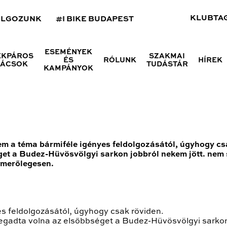
KLUBTA
OLGOZUNK
#I BIKE BUDAPEST
ESEMÉNYEK
ÉKPÁROS
SZAKMAI
ÉS
RÓLUNK
HÍREK
NÁCSOK
TUDÁSTÁR
KAMPÁNYOK
m a téma bármiféle igényes feldolgozásától, úgyhogy cs
et a Budez-Hüvösvölgyi sarkon jobbról nekem jött. nem 
 merőlegesen.
s feldolgozásától, úgyhogy csak röviden.
egadta volna az elsőbbséget a Budez-Hüvösvölgyi sarkon