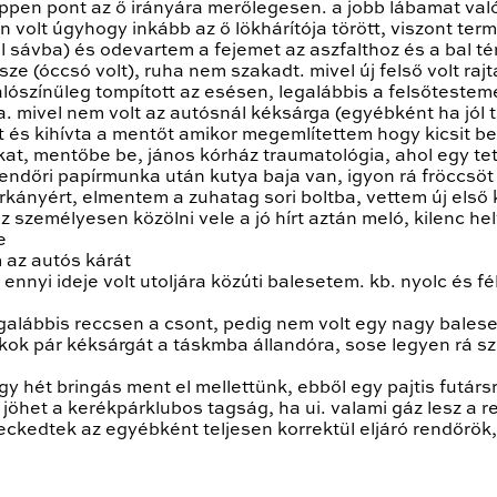
éppen pont az ő irányára merőlegesen.
a jobb lábamat val
ban volt úgyhogy inkább az ő lökhárítója törött, viszont t
 sávba) és odevartem a fejemet az aszfalthoz és a bal t
e (óccsó volt), ruha nem szakadt. mivel új felső volt raj
lószínűleg tompított az esésen, legalábbis a felsőtestem
a. mivel nem volt az autósnál kéksárga (egyébként ha jól 
és kihívta a mentőt amikor megemlítettem hogy kicsit bes
at, mentőbe be, jános kórház traumatológia, ahol egy tet
ndőri papírmunka után kutya baja van, igyon rá fröccsöt é
kányért, elmentem a zuhatag sori boltba, vettem új első k
személyesen közölni vele a jó hírt aztán meló, kilenc hel
e
 az autós kárát
ennyi ideje volt utoljára közúti balesetem. kb. nyolc és f
egalábbis reccsen a csont, pedig nem volt egy nagy balese
ok pár kéksárgát a táskmba állandóra, sose legyen rá sz
 hét bringás ment el mellettünk, ebből egy pajtis futársr
jöhet a kerékpárklubos tagság, ha ui. valami gáz lesz a 
eckedtek az egyébként teljesen korrektül eljáró rendőrö