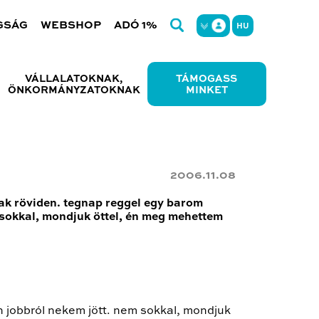
GSÁG
WEBSHOP
ADÓ 1%
HU
VÁLLALATOKNAK,
TÁMOGASS
ÖNKORMÁNYZATOKNAK
MINKET
2006.11.08
ak röviden. tegnap reggel egy barom
sokkal, mondjuk öttel, én meg mehettem
 jobbról nekem jött. nem sokkal, mondjuk