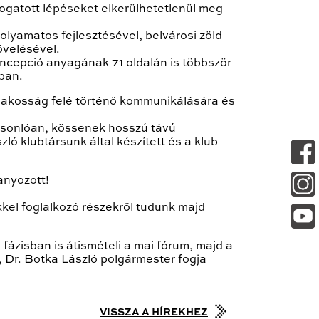
ogatott lépéseket elkerülhetetlenül meg
olyamatos fejlesztésével, belvárosi zöld
övelésével.
oncepció anyagának 71 oldalán is többször
ában.
 lakosság felé történő kommunikálására és
asonlóan, kössenek hosszú távú
ó klubtársunk által készített és a klub
anyozott!
kkel foglalkozó részekről tudunk majd
fázisban is átismételi a mai fórum, majd a
, Dr. Botka László polgármester fogja
VISSZA A HÍREKHEZ