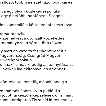
ltozó, többnyire széthúzó, politikai és
va egy olyan közlekedéspolitikai
 és egy élhetőbb, napfényes Szeged
ednek semmiféle közlekedésfejlesztéssel
megmutatkozik.
A személyes, motorizált közlekedés
eredményezte a város több részén.
 alatt és vázolta fel elképzeléseit a
I Magyarország, Csongrád Megyei
ar Kerékpárosklub.
omnak” a másik, pedig a „tér nyitása az
jövőkép kialakításával és az ahhoz
i döntésektől remélik, mások, pedig a
zet mérséklésére. Ilyen például a
 jövőt fürkésző elképzelésekről is, mint
ogos-kerékpáros Tisza híd létesítése az