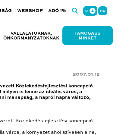
GSÁG
WEBSHOP
ADÓ 1%
HU
VÁLLALATOKNAK,
TÁMOGASS
ÖNKORMÁNYZATOKNAK
MINKET
2007.01.12
ezett Közlekedésfejlesztési koncepció
milyen is lenne az ideális város, a
ezni manapság, a napról napra változó,
ezett Közlekedésfejlesztési koncepció
is város, a környezet ahol szívesen élne,