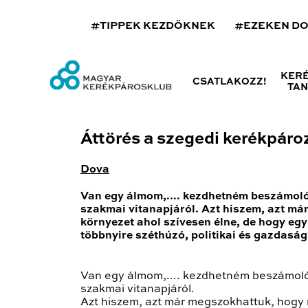
#TIPPEK KEZDŐKNEK
#EZEKEN D
KER
CSATLAKOZZ!
TA
Áttörés a szegedi kerékpáro
Dova
Van egy álmom,.... kezdhetném beszámoló
szakmai vitanapjáról. Azt hiszem, azt már
környezet ahol szívesen élne, de hogy egy
többnyire széthúzó, politikai és gazdaság
Van egy álmom,.... kezdhetném beszámoló
szakmai vitanapjáról.
Azt hiszem, azt már megszokhattuk, hogy mi