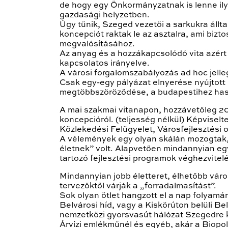
de hogy egy Önkormányzatnak is lenne ilye
gazdasági helyzetben.
Úgy tűnik, Szeged vezetői a sarkukra áll
koncepciót raktak le az asztalra, ami biz
megvalósításához.
Az anyag és a hozzákapcsolódó vita azért 
kapcsolatos irányelve.
A városi forgalomszabályozás ad hoc jelle
Csak egy-egy pályázat elnyerése nyújtott
megtöbbszöröződése, a budapestihez hason
A mai szakmai vitanapon, hozzávetőleg 20, 
koncepcióról. (teljesség nélkül) Képvise
Közlekedési Felügyelet, Városfejlesztési 
A vélemények egy olyan skálán mozogtak, 
életnek” volt. Alapvetően mindannyian eg
tartozó fejlesztési programok véghezvitelé
Mindannyian jobb életteret, élhetőbb város
tervezőktől várják a „forradalmasítást”.
Sok olyan ötlet hangzott el a nap folyamán
Belvárosi híd, vagy a Kiskörúton belüli Be
nemzetközi gyorsvasút hálózat Szegedre kö
Árvízi emlékműnél és egyéb, akár a Biopol