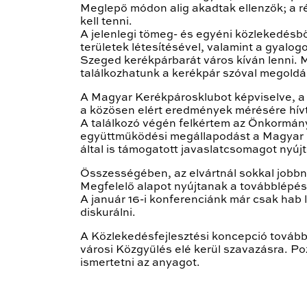
Meglepő módon alig akadtak ellenzők; a r
kell tenni.
A jelenlegi tömeg- és egyéni közlekedésből
területek létesítésével, valamint a gyalo
Szeged kerékpárbarát város kíván lenni. M
találkozhatunk a kerékpár szóval megoldás
A Magyar Kerékpárosklubot képviselve, a 
a közösen elért eredmények mérésére hívta
A találkozó végén felkértem az Önkormán
együttműködési megállapodást a Magyar Ker
által is támogatott javaslatcsomagot nyújt
Összességében, az elvártnál sokkal jobbnak
Megfelelő alapot nyújtanak a továbblépé
A január 16-i konferenciánk már csak hab 
diskurálni.
A Közlekedésfejlesztési koncepció további
városi Közgyűlés elé kerül szavazásra. Po
ismertetni az anyagot.