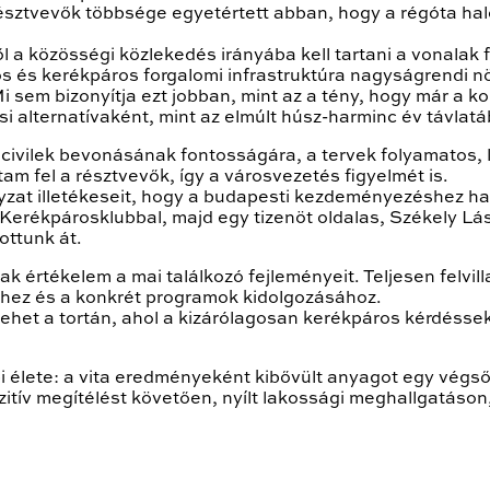
észtvevők többsége egyetértett abban, hogy a régóta hal
 a közösségi közlekedés irányába kell tartani a vonalak f
gos és kerékpáros forgalomi infrastruktúra nagyságrendi n
i sem bizonyítja ezt jobban, mint az a tény, hogy már a k
i alternatívaként, mint az elmúlt húsz-harminc év távlat
civilek bevonásának fontosságára, a tervek folyamatos,
m fel a résztvevők, így a városvezetés figyelmét is.
yzat illetékeseit, hogy a budapesti kezdeményezéshez h
ékpárosklubbal, majd egy tizenöt oldalas, Székely Lászl
ottunk át.
 értékelem a mai találkozó fejleményeit. Teljesen felvill
shez és a konkrét programok kidolgozásához.
lehet a tortán, ahol a kizárólagosan kerékpáros kérdésse
 élete: a vita eredményeként kibővült anyagot egy végső 
zitív megítélést követően, nyílt lakossági meghallgatáson