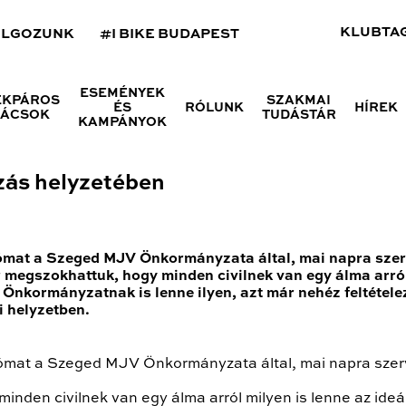
KLUBTA
OLGOZUNK
#I BIKE BUDAPEST
ESEMÉNYEK
ÉKPÁROS
SZAKMAI
ÉS
RÓLUNK
HÍREK
NÁCSOK
TUDÁSTÁR
KAMPÁNYOK
zás helyzetében
mat a Szeged MJV Önkormányzata által, mai napra szerv
 megszokhattuk, hogy minden civilnek van egy álma arról 
 Önkormányzatnak is lenne ilyen, azt már nehéz feltétel
i helyzetben.
mat a Szeged MJV Önkormányzata által, mai napra szerv
nden civilnek van egy álma arról milyen is lenne az ideál