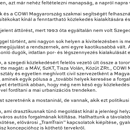
n, azt már nehéz feltételezni manapság, a napról napra vá
tak és a COWI Magyarország szakmai segítségét felhasznál
tosítékokat kínál a fenntartható közlekedés kialakítására
jelent áttörést, mert 1993 óta egyáltalán nem volt Szeg
ggel történt, ami nagyon sok helyen a kivitelezésben is 
 megújulást a rendszernek, ami egyre kaotikusabbá vált. 
ló dugók, irdatlan por- és légszennyezés kialakulását 
a szegedi közlekedésért felelős vezető ült össze a torony
ltette magát: a MÁV, SzKT, Tisza Volán, Közút ZRt., COW
osztály és egyetlen meghívott civil szervezetként a Magy
aminek egyik pólusa a „további helyek keresése a forgal
yet értettünk abban, hogy még nem késő egy közlekedési 
vel fordítani a mai urbanizációs trendeken.
t szeretnénk a mostaninál, de vannak, akik ezt politikus
, ami drasztikusnak tűnő megoldást kínál a jelenlegi hely
lváros autós forgalmának kitiltása. Hallhattunk a távolabbi
tése, elővárosi „TramTrain” kapcsolatok kiépítése, gyal
isz koncepcióhoz is köthető tervekről.