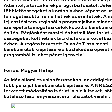
forintot különített el erre a célra – tudtuk meg
Ádámtól, a tárca kerékpárügyi biztosától. Jele
többletösszegeket a korábbiakhoz képest az u
támogatásoktól remélhetnek az érintettek. A n
fejlesztési terv regionális programjaiban minde
szerepel a támogatási célok között a kerékpárú
építés. Régiónként másfél és hatmilliárd forint 
összegeket költhetnek bicikliutakra a következ
évben. A régóta tervezett Duna és Tisza menti
kerékpárutak kiépítésére a közlekedési operatí
programból is lehet pénzt igényelni.
Forrás:
Magyar Hírlap
Az idén állami és uniós forrásokból az eddigiek
több pénz jut kerékpárutak építésére. A KRES
tervezett módosítása is érinti a bicikliseket, sö
kötelező lesz fényvisszaverő ruházatot viselni.