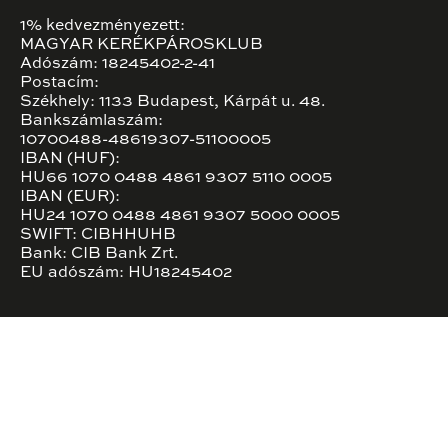
1% kedvezményezett:
MAGYAR KERÉKPÁROSKLUB
Adószám: 18245402-2-41
Postacím:
Székhely: 1133 Budapest, Kárpát u. 48.
Bankszámlaszám:
10700488-48619307-51100005
IBAN (HUF):
HU66 1070 0488 4861 9307 5110 0005
IBAN (EUR):
HU24 1070 0488 4861 9307 5000 0005
SWIFT: CIBHHUHB
Bank: CIB Bank Zrt.
EU adószám: HU18245402