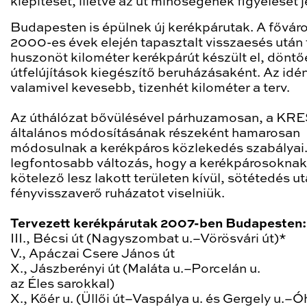
kiépítését, illetve az út minőségének figyelését j
Budapesten is épülnek új kerékpárutak. A fővár
2000-es évek elején tapasztalt visszaesés után 
huszonöt kilométer kerékpárút készült el, döntő
útfelújítások kiegészítő beruházásaként. Az idé
valamivel kevesebb, tizenhét kilométer a terv.
Az úthálózat bővülésével párhuzamosan, a KR
általános módosításának részeként hamarosan
módosulnak a kerékpáros közlekedés szabályai.
legfontosabb változás, hogy a kerékpárosoknak
kötelező lesz lakott területen kívül, sötétedés u
fényvisszaverő ruházatot viselniük.
Tervezett kerékpárutak 2007-ben Budapesten:
III., Bécsi út (Nagyszombat u.–Vörösvári út)*
V., Apáczai Csere János út
X., Jászberényi út (Maláta u.–Porcelán u.
az Éles sarokkal)
X., Kőér u. (Üllői út–Vaspálya u. és Gergely u.–