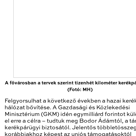
A fővárosban a tervek szerint tizenhét kilométer kerékp
(Fotó: MH)
Felgyorsulhat a következő években a hazai keré
hálózat bővítése. A Gazdasági és Közlekedési
Minisztérium (GKM) idén egymilliárd forintot kül
el erre a célra – tudtuk meg Bodor Ádámtól, a tá
kerékpárügyi biztosától. Jelentős többletössze
korábbiakhoz képest az uniós támogatásoktól