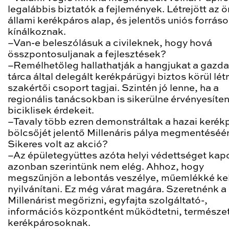
legalábbis biztatók a fejlemények. Létrejött az ö
állami kerékpáros alap, és jelentős uniós forráso
kínálkoznak.
–Van-e beleszólásuk a civileknek, hogy hová
összpontosuljanak a fejlesztések?
–Remélhetőleg hallathatják a hangjukat a gazd
tárca által delegált kerékpárügyi biztos körül létr
szakértői csoport tagjai. Szintén jó lenne, ha a
regionális tanácsokban is sikerülne érvényesíten
biciklisek érdekeit.
–Tavaly több ezren demonstráltak a hazai kerék
bölcsőjét jelentő Millenáris pálya megmentéséér
Sikeres volt az akció?
–Az épületegyüttes azóta helyi védettséget kapo
azonban szerintünk nem elég. Ahhoz, hogy
megszűnjön a lebontás veszélye, műemlékké ke
nyilvánítani. Ez még várat magára. Szeretnénk a
Millenárist megőrizni, egyfajta szolgáltató-,
információs központként működtetni, természe
kerékpárosoknak.