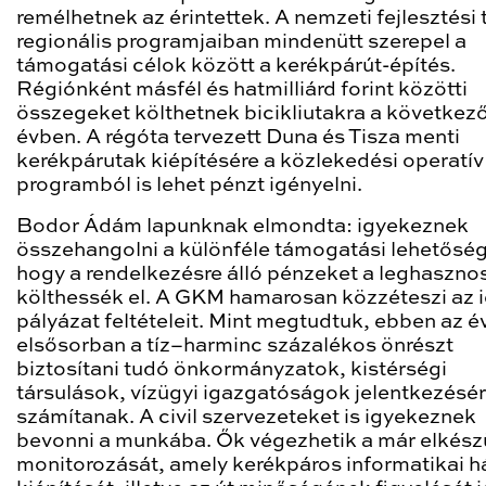
remélhetnek az érintettek. A nemzeti fejlesztési 
regionális programjaiban mindenütt szerepel a
támogatási célok között a kerékpárút-építés.
Régiónként másfél és hatmilliárd forint közötti
összegeket költhetnek bicikliutakra a következő
évben. A régóta tervezett Duna és Tisza menti
kerékpárutak kiépítésére a közlekedési operatív
programból is lehet pénzt igényelni.
Bodor Ádám lapunknak elmondta: igyekeznek
összehangolni a különféle támogatási lehetősé
hogy a rendelkezésre álló pénzeket a leghaszn
költhessék el. A GKM hamarosan közzéteszi az i
pályázat feltételeit. Mint megtudtuk, ebben az é
elsősorban a tíz–harminc százalékos önrészt
biztosítani tudó önkormányzatok, kistérségi
társulások, vízügyi igazgatóságok jelentkezésé
számítanak. A civil szervezeteket is igyekeznek
bevonni a munkába. Ők végezhetik a már elkészü
monitorozását, amely kerékpáros informatikai h