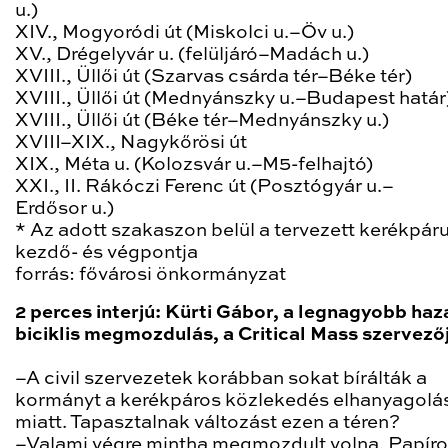
u.)
XIV., Mogyoródi út (Miskolci u.–Öv u.)
XV., Drégelyvár u. (felüljáró–Madách u.)
XVIII., Üllői út (Szarvas csárda tér–Béke tér)
XVIII., Üllői út (Mednyánszky u.–Budapest határ
XVIII., Üllői út (Béke tér–Mednyánszky u.)
XVIII–XIX., Nagykőrösi út
XIX., Méta u. (Kolozsvár u.–M5-felhajtó)
XXI., II. Rákóczi Ferenc út (Posztógyár u.–
Erdősor u.)
* Az adott szakaszon belül a tervezett kerékpár
kezdő- és végpontja
forrás: fővárosi önkormányzat
2 perces interjú: Kürti Gábor, a legnagyobb haz
biciklis megmozdulás, a Critical Mass szervező
–A civil szervezetek korábban sokat bírálták a
kormányt a kerékpáros közlekedés elhanyagolá
miatt. Tapasztalnak változást ezen a téren?
–Valami végre mintha megmozdult volna. Papír