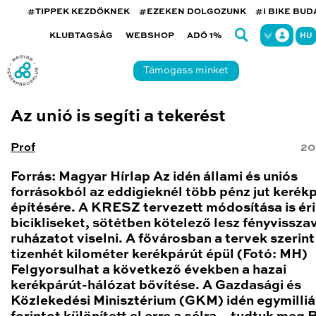
#TIPPEK KEZDŐKNEK
#EZEKEN DOLGOZUNK
#I BIKE BU
KLUBTAGSÁG
WEBSHOP
ADÓ 1%
HU
Támogass minket
Az unió is segíti a tekerést
Prof
20
Forrás: Magyar Hírlap Az idén állami és uniós
forrásokból az eddigieknél több pénz jut kerék
építésére. A KRESZ tervezett módosítása is éri
bicikliseket, sötétben kötelező lesz fényvissza
ruházatot viselni. A fővárosban a tervek szerint
tizenhét kilométer kerékpárút épül (Fotó: MH)
Felgyorsulhat a következő években a hazai
kerékpárút-hálózat bővítése. A Gazdasági és
Közlekedési Minisztérium (GKM) idén egymilliá