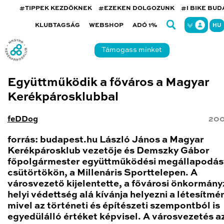
#TIPPEK KEZDŐKNEK
#EZEKEN DOLGOZUNK
#I BIKE BU
KLUBTAGSÁG
WEBSHOP
ADÓ 1%
HU
Támogass minket
Együttműködik a főváros a Magyar
Kerékpárosklubbal
feDDog
200
forrás: budapest.hu László János a Magyar
Kerékpárosklub vezetője és Demszky Gábor
főpolgármester együttműködési megállapodást 
csütörtökön, a Millenáris Sporttelepen. A
városvezető kijelentette, a fővárosi önkormány
helyi védettség alá kívánja helyezni a létesítmé
mivel az történeti és építészeti szempontból is
egyedülálló értéket képvisel. A városvezetés a