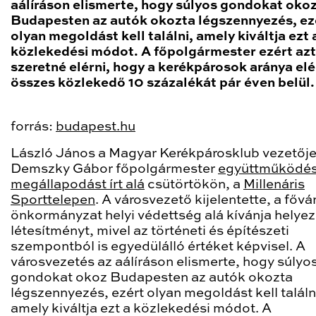
aálíráson elismerte, hogy súlyos gondokat oko
Budapesten az autók okozta légszennyezés, ez
olyan megoldást kell találni, amely kiváltja ezt 
közlekedési módot. A főpolgármester ezért azt
szeretné elérni, hogy a kerékpárosok aránya elé
összes közlekedő 10 százalékát pár éven belül.
forrás:
budapest.hu
László János a Magyar Kerékpárosklub vezetője
Demszky Gábor főpolgármester
együttműködés
megállapodást írt alá
csütörtökön, a
Millenáris
Sporttelepen
. A városvezető kijelentette, a fővá
önkormányzat helyi védettség alá kívánja helyez
létesítményt, mivel az történeti és építészeti
szempontból is egyedülálló értéket képvisel. A
városvezetés az aálíráson elismerte, hogy súlyo
gondokat okoz Budapesten az autók okozta
légszennyezés, ezért olyan megoldást kell találn
amely kiváltja ezt a közlekedési módot. A