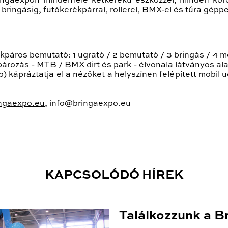
ingaexpon mindenféle kétkerekű eszközzel, minden koro
 bringásig, futókerékpárral, rollerel, BMX-el és túra gépp
ékpáros bemutató: 1 ugrató / 2 bemutató / 3 bringás / 4
ározás - MTB / BMX dirt és park - élvonala látványos al
b) kápráztatja el a nézőket a helyszínen felépített mobil
ngaexpo.eu
, info@bringaexpo.eu
KAPCSOLÓDÓ HÍREK
Találkozzunk a B