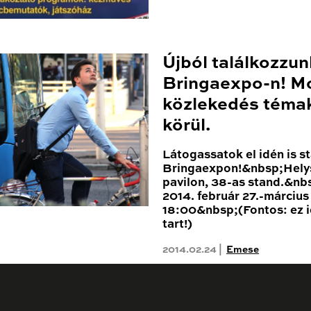
Újból találkozzun
Bringaexpo-n! Mo
közlekedés témak
körül.
Látogassatok el idén is 
Bringaexpon!&nbsp;Hel
pavilon, 38-as stand.&nbs
2014. február 27.-március 
18:00&nbsp;(Fontos: ez id
tart!)
2014.02.24 |
Emese