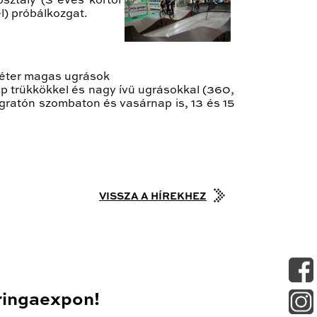
sztály (3 éves kortól
el) próbálkozgat.
 méter magas ugrások
ap trükkökkel és nagy ívű ugrásokkal (360,
 ugratón szombaton és vasárnap is, 13 és 15
VISSZA A HÍREKHEZ
ringaexpon!