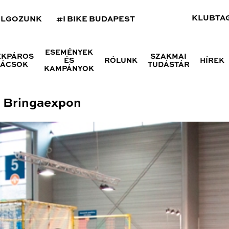
KLUBTA
OLGOZUNK
#I BIKE BUDAPEST
ESEMÉNYEK
ÉKPÁROS
SZAKMAI
ÉS
RÓLUNK
HÍREK
NÁCSOK
TUDÁSTÁR
KAMPÁNYOK
a Bringaexpon