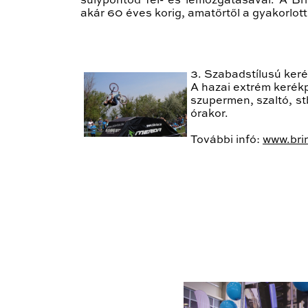
súlypontod fel- és lemozgatásával. A Br
akár 60 éves korig, amatőrtől a gyakorlott
3. Szabadstílusú ker
A hazai extrém kerékp
szupermen, szaltó, st
órakor.
További infó:
www.bri