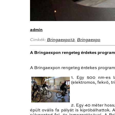
admin
Cimkék:
Bringaexpo13
,
Bringaexpo
A Bringaexpon rengeteg érdekes program v
A Bringaexpon rengeteg érdekes program v
1. Egy 500 nm-es lá
(elektromos, fekvő, tri
2. Egy 40 méter hoss
épült ovális fa pályát is kipróbálhattok