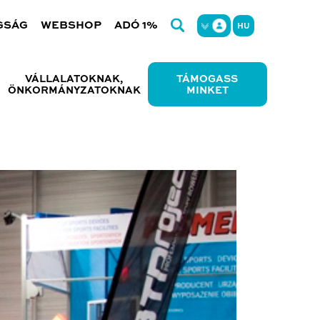
GSÁG
WEBSHOP
ADÓ 1%
HU
VÁLLALATOKNAK,
TÁMOGASS
ÖNKORMÁNYZATOKNAK
MINKET