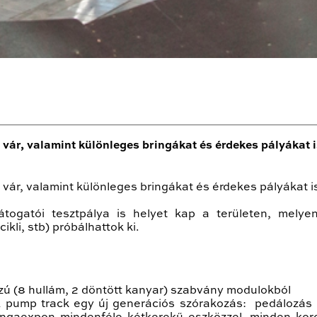
ár, valamint különleges bringákat és érdekes pályákat i
ár, valamint különleges bringákat és érdekes pályákat is
togatói tesztpálya is helyet kap a területen, mely
cikli, stb) próbálhattok ki.
zú (8 hullám, 2 döntött kanyar) szabvány modulokból
. A pump track egy új generációs szórakozás: pedálozás 