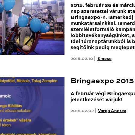
2015. február 26 és márci
nap szeretettel várunk s
Bringaexpo-n. Ismerkedj
munkatársainkkal. Ismer
szemléletformáló kampán
lobbitevékenységünket, 
Idei túranaptárunkból is
segítőink pedig meglepet
2015.02.10 |
Emese
Bringaexpo 2015
A február végi Bringaexp
jelentkezését várjuk!
2015.02.02 |
Varga Andrea