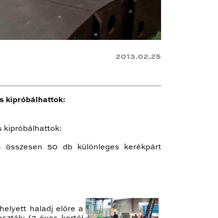
2013.02.25
s kipróbálhattok:
 kipróbálhattok:
en összesen 50 db különleges kerékpárt
helyett haladj előre a