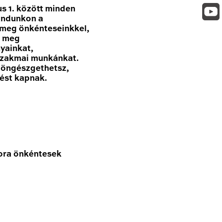
us 1. között minden
tandunkon a
 meg önkénteseinkkel,
d meg
yainkat,
szakmai munkánkat.
 böngészgethetsz,
ést kapnak.
ora önkéntesek