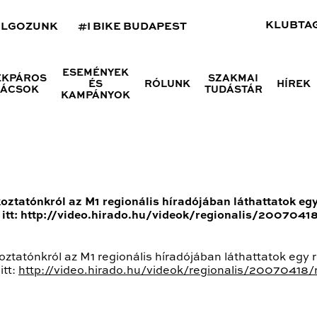
KLUBTA
OLGOZUNK
#I BIKE BUDAPEST
ESEMÉNYEK
ÉKPÁROS
SZAKMAI
ÉS
RÓLUNK
HÍREK
NÁCSOK
TUDÁSTÁR
KAMPÁNYOK
oztatónkról az M1 regionális híradójában láthattatok egy 
ő itt: http://video.hirado.hu/videok/regionalis/20070
ztatónkról az M1 regionális híradójában láthattatok egy r
itt:
http://video.hirado.hu/videok/regionalis/20070418