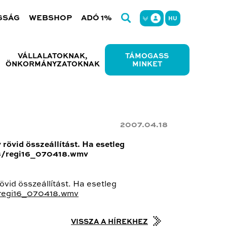
GSÁG
WEBSHOP
ADÓ 1%
HU
VÁLLALATOKNAK,
TÁMOGASS
ÖNKORMÁNYZATOKNAK
MINKET
2007.04.18
rövid összeállítást. Ha esetleg
418/regi16_070418.wmv
övid összeállítást. Ha esetleg
/regi16_070418.wmv
VISSZA A HÍREKHEZ