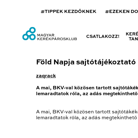
#TIPPEK KEZDŐKNEK
#EZEKEN D
KER
CSATLAKOZZ!
TA
Föld Napja sajtótájékoztató
zaqrack
A mai, BKV-val közösen tartott sajtótákék
lemaradtatok róla, az adás megtekinthet
A mai, BKV-val közösen tartott sajtótákéko
lemaradtatok róla, az adás megtekinthető 