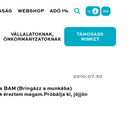
GSÁG
WEBSHOP
ADÓ 1%
HU
VÁLLALATOKNAK,
TÁMOGASS
ÖNKORMÁNYZATOKNAK
MINKET
2010.07.30
nk a BAM (Bringázz a munkába)
k éreztem magam.Próbálja ki, jöjjön