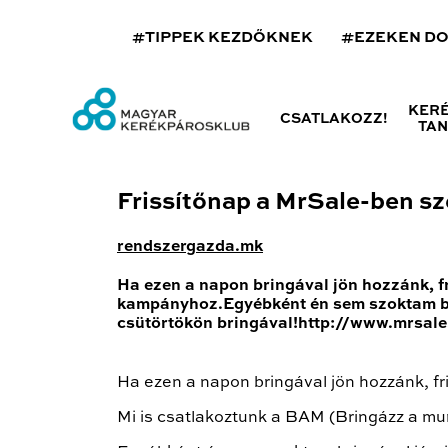
#TIPPEK KEZDŐKNEK
#EZEKEN D
KER
CSATLAKOZZ!
TA
Frissítőnap a MrSale-ben s
rendszergazda.mk
Ha ezen a napon bringával jön hozzánk, f
kampányhoz.Egyébként én sem szoktam bri
csütörtökön bringával!http://www.mrsale
Ha ezen a napon bringával jön hozzánk, fri
Mi is csatlakoztunk a BAM (Bringázz a 