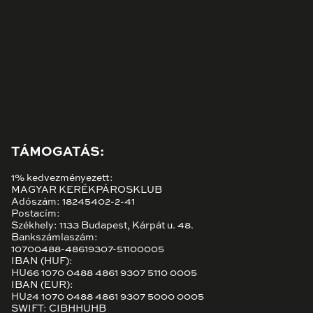
TÁMOGATÁS:
1% kedvezményezett:
MAGYAR KERÉKPÁROSKLUB
Adószám: 18245402-2-41
Postacím:
Székhely: 1133 Budapest, Kárpát u. 48.
Bankszámlaszám:
10700488-48619307-51100005
IBAN (HUF):
HU66 1070 0488 4861 9307 5110 0005
IBAN (EUR):
HU24 1070 0488 4861 9307 5000 0005
SWIFT: CIBHHUHB