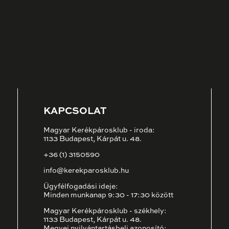
KAPCSOLAT
Magyar Kerékpárosklub - iroda:
1133 Budapest, Kárpát u. 48.
+36 (1) 3150590
info@kerekparosklub.hu
Ügyfélfogadási ideje:
Minden munkanap 9:30 - 17:30 között
Magyar Kerékpárosklub - székhely:
1133 Budapest, Kárpát u. 48.
Megyei nyilvántartásbeli azonosító: