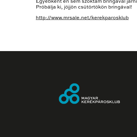
Egyébként én sem szoktam bringával járn
Próbálja ki, jöjjön csütörtökön bringával!
http://www.mrsale.net/kerekparosklub