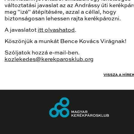
változtatási javaslat az az Andrássy úti kerékpá
meg "izé" átépítésére, azzal a céllal, hogy
biztonságosan lehessen rajta kerékpározni.
A javaslatot
itt olvashatod
.
Köszönjük a munkát Bence Kovács Virágnak!
Szóljatok hozzá e-mail-ben.
kozlekedes@kerekparosklub.org
VISSZA A HÍRE