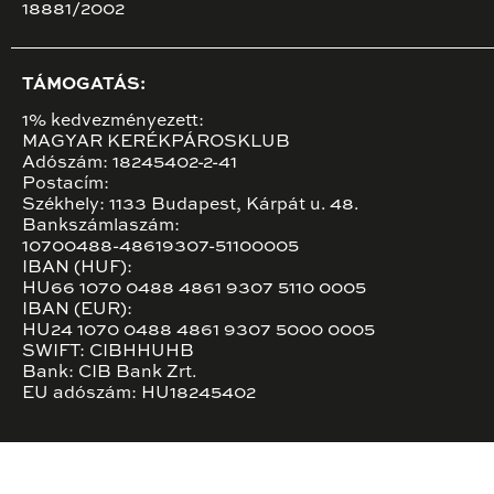
18881/2002
TÁMOGATÁS:
1% kedvezményezett:
MAGYAR KERÉKPÁROSKLUB
Adószám: 18245402-2-41
Postacím:
Székhely: 1133 Budapest, Kárpát u. 48.
Bankszámlaszám:
10700488-48619307-51100005
IBAN (HUF):
HU66 1070 0488 4861 9307 5110 0005
IBAN (EUR):
HU24 1070 0488 4861 9307 5000 0005
SWIFT: CIBHHUHB
Bank: CIB Bank Zrt.
EU adószám: HU18245402