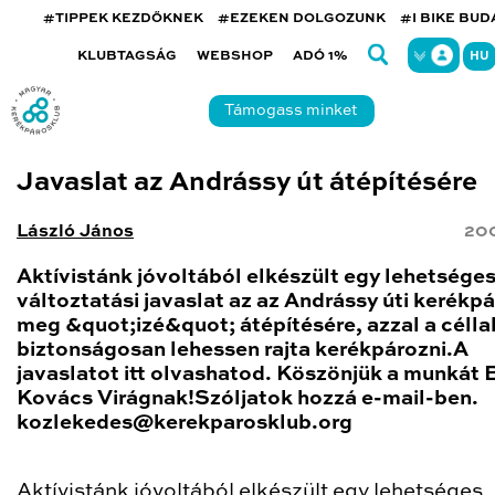
#TIPPEK KEZDŐKNEK
#EZEKEN DOLGOZUNK
#I BIKE BU
KLUBTAGSÁG
WEBSHOP
ADÓ 1%
HU
Támogass minket
Javaslat az Andrássy út átépítésére
László János
200
Aktívistánk jóvoltából elkészült egy lehetsége
változtatási javaslat az az Andrássy úti kerékp
meg &quot;izé&quot; átépítésére, azzal a célla
biztonságosan lehessen rajta kerékpározni.A
javaslatot itt olvashatod. Köszönjük a munkát
Kovács Virágnak!Szóljatok hozzá e-mail-ben.
kozlekedes@kerekparosklub.org
Aktívistánk jóvoltából elkészült egy lehetséges