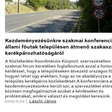
Kezdeményezésünkre szakmai konferenci
állami főutak településen átmenő szakasz
kerékpározhatóságáról
A Közlekedési Koordinációs Központ szervezésében
szakmai fórum keretében foglalkoztunk azzal a fonto
kérdéssel, hogy a településeken átvezető országos f
hogyan lehet úgy alakítani, hogy az ne akadályozza a
település kerékpáros közlekedését.A konferenciára a
kezdeményezésünkre került sor, a szervezőkkel előr
közösen megfogalmaztuk azokat a kérdéseket és
problémákat, amikre választ és megoldást keresünk.
2012.11.22 |
László János