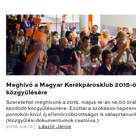
Meghívó a Magyar Kerékpárosklub 2015-
közgyűlésére
Szeretettel meghívunk a 2015. május 16-án 14,00 óra
kezdődő közgyűlésünkre. Ezúttal a szokásos napiren
pontokon kívül új ellenőrzőbizottságot is választanunk
(Közgyűlési dokumentumok csatolva.)
2015.04.13 |
László János