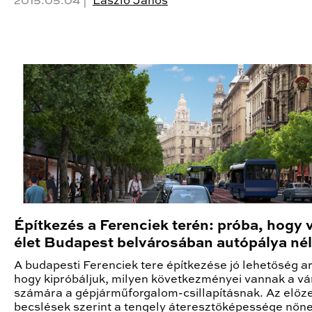
2015.05.04 |
László János
Építkezés a Ferenciek terén: próba, hogy 
élet Budapest belvárosában autópálya nél
A budapesti Ferenciek tere építkezése jó lehetőség ar
hogy kipróbáljuk, milyen következményei vannak a vá
számára a gépjárműforgalom-csillapításnak. Az előz
becslések szerint a tengely áteresztőképessége nőne