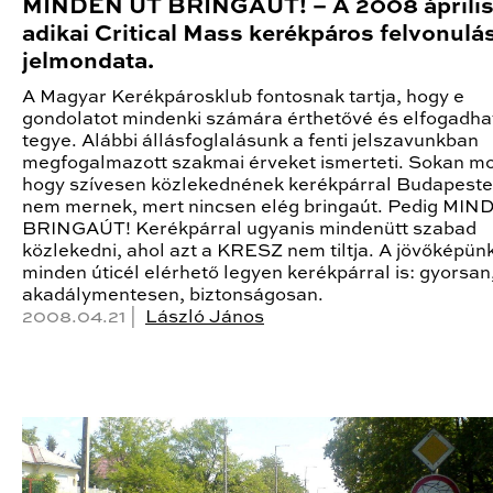
MINDEN ÚT BRINGAÚT! – A 2008 április
adikai Critical Mass kerékpáros felvonulá
jelmondata.
A Magyar Kerékpárosklub fontosnak tartja, hogy e
gondolatot mindenki számára érthetővé és elfogadha
tegye. Alábbi állásfoglalásunk a fenti jelszavunkban
megfogalmazott szakmai érveket ismerteti. Sokan mo
hogy szívesen közlekednének kerékpárral Budapeste
nem mernek, mert nincsen elég bringaút. Pedig MI
BRINGAÚT! Kerékpárral ugyanis mindenütt szabad
közlekedni, ahol azt a KRESZ nem tiltja. A jövőképün
minden úticél elérhető legyen kerékpárral is: gyorsan
akadálymentesen, biztonságosan.
2008.04.21 |
László János