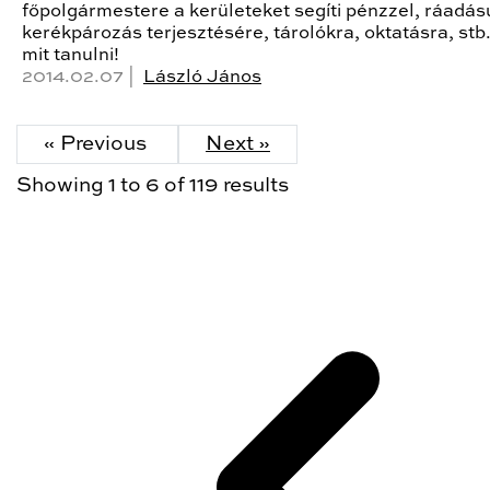
főpolgármestere a kerületeket segíti pénzzel, ráadás
kerékpározás terjesztésére, tárolókra, oktatásra, stb
mit tanulni!
2014.02.07 |
László János
« Previous
Next »
Showing
1
to
6
of
119
results