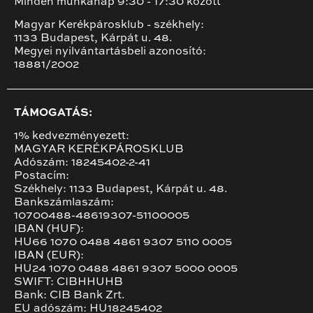
Minden munkanap 9:30 - 17:30 között
Magyar Kerékpárosklub - székhely:
1133 Budapest, Kárpát u. 48.
Megyei nyilvántartásbeli azonosító:
18881/2002
TÁMOGATÁS:
1% kedvezményezett:
MAGYAR KERÉKPÁROSKLUB
Adószám: 18245402-2-41
Postacím:
Székhely: 1133 Budapest, Kárpát u. 48.
Bankszámlaszám:
10700488-48619307-51100005
IBAN (HUF):
HU66 1070 0488 4861 9307 5110 0005
IBAN (EUR):
HU24 1070 0488 4861 9307 5000 0005
SWIFT: CIBHHUHB
Bank: CIB Bank Zrt.
EU adószám: HU18245402