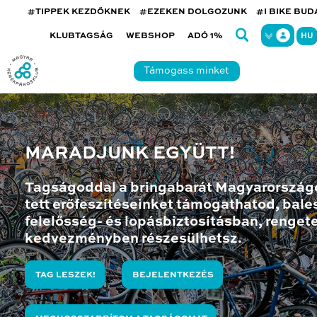
#TIPPEK KEZDŐKNEK
#EZEKEN DOLGOZUNK
#I BIKE BU
KLUBTAGSÁG
WEBSHOP
ADÓ 1%
HU
Támogass minket
MARADJUNK EGYÜTT!
Tagságoddal a bringabarát Magyarország
tett erőfeszítéseinket támogathatod, bales
felelősség- és lopásbiztosításban, renget
kedvezményben részesülhetsz.
TAG LESZEK!
BEJELENTKEZÉS