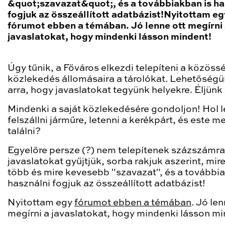
&quot;szavazat&quot;, és a továbbiakban is ha
fogjuk az összeállított adatbázist!Nyitottam eg
fórumot ebben a témában. Jó lenne ott megírni
javaslatokat, hogy mindenki lásson mindent!
Úgy tűnik, a Főváros elkezdi telepíteni a közöss
közlekedés állomásaira a tárolókat. Lehetőségü
arra, hogy javaslatokat tegyünk helyekre. Éljünk 
Mindenki a saját közlekedésére gondoljon! Hol l
felszállni járműre, letenni a kerékpárt, és este me
találni?
Egyelőre persze (?) nem telepítenek százszámra
javaslatokat gyűjtjük, sorba rakjuk aszerint, mire
több és mire kevesebb "szavazat", és a továbbia
használni fogjuk az összeállított adatbázist!
Nyitottam egy
fórumot ebben a témában
. Jó len
megírni a javaslatokat, hogy mindenki lásson mi