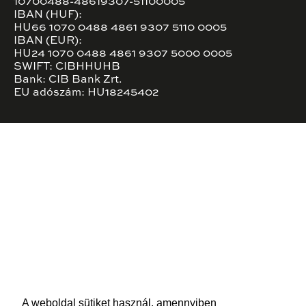
10700488-48619307-51100005
IBAN (HUF):
HU66 1070 0488 4861 9307 5110 0005
IBAN (EUR):
HU24 1070 0488 4861 9307 5000 0005
SWIFT: CIBHHUHB
Bank: CIB Bank Zrt.
EU adószám: HU18245402
A weboldal sütiket használ, amennyiben