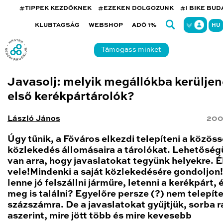
#TIPPEK KEZDŐKNEK
#EZEKEN DOLGOZUNK
#I BIKE BU
KLUBTAGSÁG
WEBSHOP
ADÓ 1%
HU
Támogass minket
Javasolj: melyik megállókba kerüljen
első kerékpártárolók?
László János
200
Úgy tűnik, a Főváros elkezdi telepíteni a közöss
közlekedés állomásaira a tárolókat. Lehetősé
van arra, hogy javaslatokat tegyünk helyekre. É
vele!Mindenki a saját közlekedésére gondoljon!
lenne jó felszállni járműre, letenni a kerékpárt, 
meg is találni? Egyelőre persze (?) nem telepít
százszámra. De a javaslatokat gyűjtjük, sorba r
aszerint, mire jött több és mire kevesebb