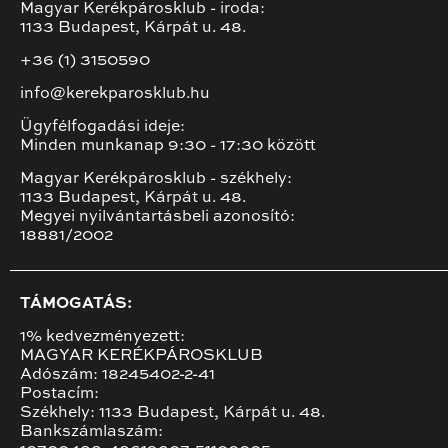
Magyar Kerékpárosklub - iroda:
1133 Budapest, Kárpát u. 48.
+36 (1) 3150590
info@kerekparosklub.hu
Ügyfélfogadási ideje:
Minden munkanap 9:30 - 17:30 között
Magyar Kerékpárosklub - székhely:
1133 Budapest, Kárpát u. 48.
Megyei nyilvántartásbeli azonosító:
18881/2002
TÁMOGATÁS:
1% kedvezményezett:
MAGYAR KERÉKPÁROSKLUB
Adószám: 18245402-2-41
Postacím:
Székhely: 1133 Budapest, Kárpát u. 48.
Bankszámlaszám: