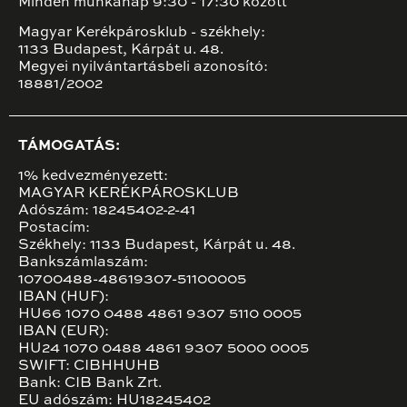
Minden munkanap 9:30 - 17:30 között
Magyar Kerékpárosklub - székhely:
1133 Budapest, Kárpát u. 48.
Megyei nyilvántartásbeli azonosító:
18881/2002
TÁMOGATÁS:
1% kedvezményezett:
MAGYAR KERÉKPÁROSKLUB
Adószám: 18245402-2-41
Postacím:
Székhely: 1133 Budapest, Kárpát u. 48.
Bankszámlaszám:
10700488-48619307-51100005
IBAN (HUF):
HU66 1070 0488 4861 9307 5110 0005
IBAN (EUR):
HU24 1070 0488 4861 9307 5000 0005
SWIFT: CIBHHUHB
Bank: CIB Bank Zrt.
EU adószám: HU18245402