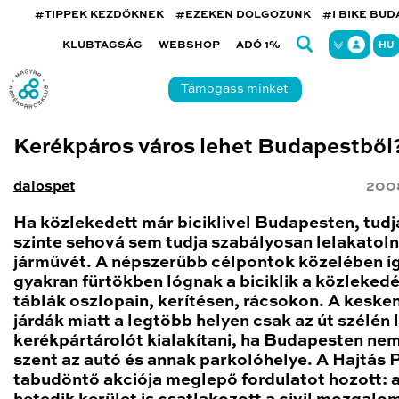
#TIPPEK KEZDŐKNEK
#EZEKEN DOLGOZUNK
#I BIKE BU
KLUBTAGSÁG
WEBSHOP
ADÓ 1%
HU
Támogass minket
Kerékpáros város lehet Budapestből
dalospet
200
Ha közlekedett már biciklivel Budapesten, tudj
szinte sehová sem tudja szabályosan lelakatoln
járművét. A népszerűbb célpontok közelében í
gyakran fürtökben lógnak a biciklik a közlekedé
táblák oszlopain, kerítésen, rácsokon. A keske
járdák miatt a legtöbb helyen csak az út szélén 
kerékpártárolót kialakítani, ha Budapesten ne
szent az autó és annak parkolóhelye. A Hajtás 
tabudöntő akciója meglepő fordulatot hozott: 