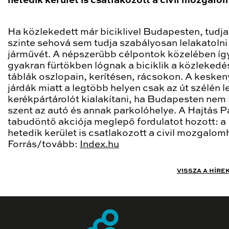
hetedik kerület is csatlakozott a civil mozgalo
Ha közlekedett már biciklivel Budapesten, tudja
szinte sehová sem tudja szabályosan lelakatolni
járművét. A népszerűbb célpontok közelében íg
gyakran fürtökben lógnak a biciklik a közlekedé
táblák oszlopain, kerítésen, rácsokon. A kesken
járdák miatt a legtöbb helyen csak az út szélén 
kerékpártárolót kialakítani, ha Budapesten nem
szent az autó és annak parkolóhelye. A Hajtás P
tabudöntő akciója meglepő fordulatot hozott: a
hetedik kerület is csatlakozott a civil mozgalom
Forrás/tovább:
Index.hu
VISSZA A HÍRE