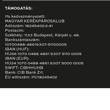
TÁMOGATÁS:
1% kedvezményezett:
MAGYAR KERÉKPÁROSKLUB
Adószám: 18245402-2-41
Postacím:
Székhely: 1133 Budapest, Kárpát u. 48.
Bankszámlaszám:
10700488-48619307-51100005
IBAN (HUF):
HU66 1070 0488 4861 9307 5110 0005
IBAN (EUR):
HU24 1070 0488 4861 9307 5000 0005
SWIFT: CIBHHUHB
Bank: CIB Bank Zrt.
EU adószám: HU18245402