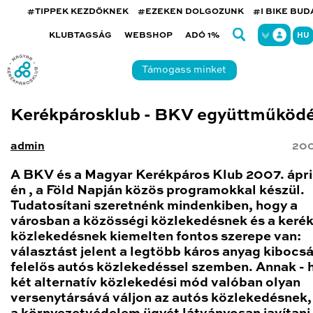
#TIPPEK KEZDŐKNEK
#EZEKEN DOLGOZUNK
#I BIKE BU
KLUBTAGSÁG
WEBSHOP
ADÓ 1%
HU
Támogass minket
Kerékpárosklub - BKV együttműköd
admin
200
A BKV és a Magyar Kerékpáros Klub 2007. ápril
én , a Föld Napján közös programokkal készül.
Tudatosítani szeretnénk mindenkiben, hogy a
városban a közösségi közlekedésnek és a keré
közlekedésnek kiemelten fontos szerepe van:
választást jelent a legtöbb káros anyag kibocs
felelős autós közlekedéssel szemben. Annak - 
két alternatív közlekedési mód valóban olyan
versenytársává váljon az autós közlekedésnek,