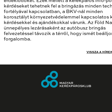
érdeklődőket. Ezek mellett a kerékpáros info-p
kérdéseket tehetnek fel a bringázás minden tech
fortélyával kapcsolatban, a BKV-nál minden
korosztályt környezetvédelemmel kapcsolatos k
kérdésekkel és ajándékokkal várunk. Az Föld N
ünnepélyes lezárásaként az autóbusz bringás
felvezetéssel távozik a térről, hogy ismét beálljo
forgalomba.
VISSZA A HÍRE