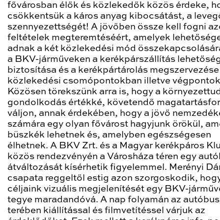
fővárosban élők és közlekedők közös érdeke, h
csökkentsük a káros anyag kibocsátást, a leveg
szennyezettségét! A jövőben össze kell fogni a
feltételek megteremtéséért, amelyek lehetőség
adnak a két közlekedési mód összekapcsolására
a BKV-járműveken a kerékpárszállítás lehetősé
biztosítása és a kerékpártárolás megszervezése
közlekedési csomópontokban illetve végpontok
Közösen törekszünk arra is, hogy a környezettu
gondolkodás értékké, követendő magatartásfo
váljon, annak érdekében, hogy a jövő nemzedék
számára egy olyan fővárost hagyjunk örökül, am
büszkék lehetnek és, amelyben egészségesen
élhetnek. A BKV Zrt. és a Magyar kerékpáros Kl
közös rendezvényén a Városháza téren egy aut
átváltozását kísérhetik figyelemmel. Merényi Dán
csapata reggeltől estig azon szorgoskodik, hog
céljaink vizuális megjelenítését egy BKV-jármű
tegye maradandóvá. A nap folyamán az autóbus
terében kiállítással és filmvetítéssel várjuk az