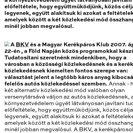
a környezetvédelem ügyét látványosan javítani 
előfeltétele, hogy együttműködjünk, közös célj
legyenek, együtt alakítsuk ki azokat a feltétele
amelyek között a két közlekedési mód összhan
minél jobban megvalósul.
A
BKV
és a Magyar Kerékpáros Klub 2007. áp
22-én , a Föld Napján közös programokkal készü
Tudatosítani szeretnénk mindenkiben, hogy a
városban a közösségi közlekedésnek és a keré
közlekedésnek kiemelten fontos szerepe van:
választást jelent a legtöbb káros anyag kibocs
felelős autós közlekedéssel szemben.
Annak - 
két alternatív közlekedési mód valóban olyan
versenytársává váljon az autós közlekedésnek, 
környezetvédelem ügyét látványosan javítani tu
előfeltétele, hogy együttműködjünk, közös célja
legyenek, együtt alakítsuk ki azokat a feltételek
amelyek között a két közlekedési mód összhang
minél jobban megvalósul. A BKV, a kerékpároso