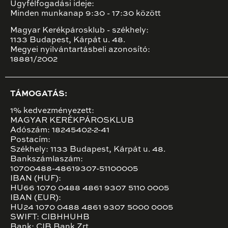
Ügyfélfogadási ideje:
Minden munkanap 9:30 - 17:30 között
Magyar Kerékpárosklub - székhely:
1133 Budapest, Kárpát u. 48.
Megyei nyilvántartásbeli azonosító:
18881/2002
TÁMOGATÁS:
1% kedvezményezett:
MAGYAR KERÉKPÁROSKLUB
Adószám: 18245402-2-41
Postacím:
Székhely: 1133 Budapest, Kárpát u. 48.
Bankszámlaszám:
10700488-48619307-51100005
IBAN (HUF):
HU66 1070 0488 4861 9307 5110 0005
IBAN (EUR):
HU24 1070 0488 4861 9307 5000 0005
SWIFT: CIBHHUHB
Bank: CIB Bank Zrt.