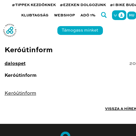
#TIPPEK KEZDŐKNEK
#EZEKEN DOLGOZUNK
#I BIKE BU
KLUBTAGSÁG
WEBSHOP
ADÓ 1%
HU
Támogass minket
Keróútinform
dalospet
20
Keróútinform
Keróútinform
VISSZA A HÍRE