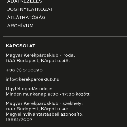
ADATKEZELÉS
JOGI NYILATKOZAT
ÁTLÁTHATÓSÁG
ARCHÍVUM
KAPCSOLAT
Magyar Kerékpárosklub - iroda:
1133 Budapest, Kárpát u. 48.
+36 (1) 3150590
info@kerekparosklub.hu
Ügyfélfogadási ideje:
Minden munkanap 9:30 - 17:30 között
Magyar Kerékpárosklub - székhely:
1133 Budapest, Kárpát u. 48.
Megyei nyilvántartásbeli azonosító:
18881/2002