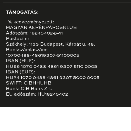
TÁMOGATÁS:
1% kedvezményezett:
MAGYAR KERÉKPÁROSKLUB
Adószám: 18245402-2-41
Postacím:
Székhely: 1133 Budapest, Kárpát u. 48.
Bankszámlaszám:
10700488-48619307-51100005
IBAN (HUF):
HU66 1070 0488 4861 9307 5110 0005
IBAN (EUR):
HU24 1070 0488 4861 9307 5000 0005
SWIFT: CIBHHUHB
Bank: CIB Bank Zrt.
EU adószám: HU18245402