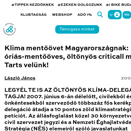
#TIPPEK KEZDŐKNEK
#EZEKEN DOLGOZUNK
#I BIKE BU
KLUBTAGSÁG
WEBSHOP
ADÓ 1%
HU
Támogass minket
Klima mentőövet Magyarországnak:
óriás-mentőöves, öltönyös criticall 
Tarts velünk!
László János
200
LEGYÉL TE IS AZ ÖLTÖNYÖS KLÍMA-DELEG
TAGJA! 2007. június 6-án délelőtt, civilekből é
önkéntesekből szerveződő többszáz fős kerék
delegáció átadja a 10 pontos zöld klímastratégi
petíciót. Az állásfoglalást közel 30 környezet
civil szervezet jegyzi és a Nemzeti Éghajlatvéd
Stratégia (NÉS) elemeiről szóló javaslatunkat