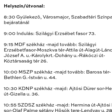
Helyszín/útvonal:
8:30 Gyülekezõ, Városmajor, Szabadtéri Színp
bejáratánál
9:00 Indulás: Szilágyi Erzsébet fasor 73.
9:15 MDF székház -majd tovább: Szilágyi
Erzsébetfasor-Moszkva tér-Attila út-Alagút-Lán
József A. u.-Károlykrt.-Dohány u.-Rákóczi út-
Köztársaság tér 26.
10:00 MSZP székház -majd tovább: Baross tér-
Bethlen G.-István u. 44.
10:30 KDNP székház -majd: Ajtósi Dürer sor-H
út-Gizella u. 36.
10:55 SZDSZ székház -majd: Hermina út-Ajtósi 
sor-Olaf Palme sétány Hõsök tere-Lendvay u. 28