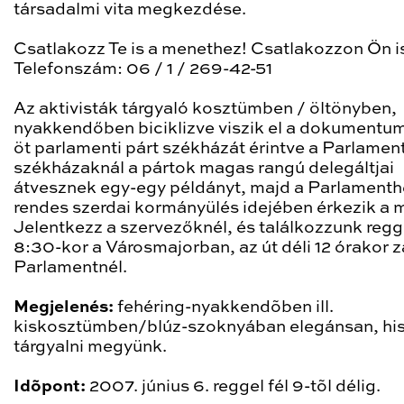
társadalmi vita megkezdése.
Csatlakozz Te is a menethez! Csatlakozzon Ön i
Telefonszám: 06 / 1 / 269-42-51
Az aktivisták tárgyaló kosztümben / öltönyben,
nyakkendőben biciklizve viszik el a dokumentu
öt parlamenti párt székházát érintve a Parlamen
székházaknál a pártok magas rangú delegáltjai
átvesznek egy-egy példányt, majd a Parlamenth
rendes szerdai kormányülés idejében érkezik a 
Jelentkezz a szervezőknél, és találkozzunk regg
8:30-kor a Városmajorban, az út déli 12 órakor z
Parlamentnél.
Megjelenés:
fehéring-nyakkendõben ill.
kiskosztümben/blúz-szoknyában elegánsan, hi
tárgyalni megyünk.
Idõpont:
2007. június 6. reggel fél 9-tõl délig.