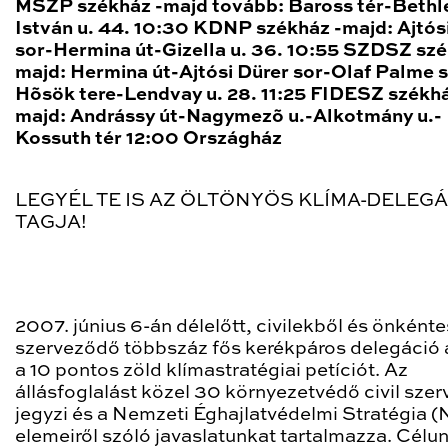
MSZP székház -majd tovább: Baross tér-Bethl
István u. 44. 10:30 KDNP székház -majd: Ajtós
sor-Hermina út-Gizella u. 36. 10:55 SZDSZ szé
majd: Hermina út-Ajtósi Dürer sor-Olaf Palme 
Hõsök tere-Lendvay u. 28. 11:25 FIDESZ székhá
majd: Andrássy út-Nagymezõ u.-Alkotmány u.-
Kossuth tér 12:00 Országház
LEGYÉL TE IS AZ ÖLTÖNYÖS KLÍMA-DELEG
TAGJA!
2007. június 6-án délelőtt, civilekből és önként
szerveződő többszáz fős kerékpáros delegáció 
a 10 pontos zöld klímastratégiai petíciót. Az
állásfoglalást közel 30 környezetvédő civil szer
jegyzi és a Nemzeti Éghajlatvédelmi Stratégia 
elemeiről szóló javaslatunkat tartalmazza. Célun