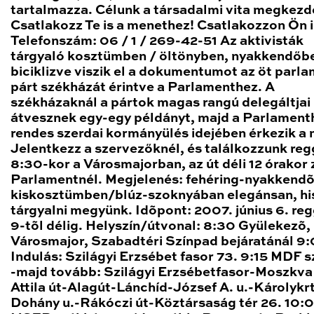
tartalmazza. Célunk a társadalmi vita megkezd
Csatlakozz Te is a menethez! Csatlakozzon Ön i
Telefonszám: 06 / 1 / 269-42-51 Az aktivisták
tárgyaló kosztümben / öltönyben, nyakkendőb
biciklizve viszik el a dokumentumot az öt parla
párt székházát érintve a Parlamenthez. A
székházaknál a pártok magas rangú delegáltjai
átvesznek egy-egy példányt, majd a Parlament
rendes szerdai kormányülés idejében érkezik a
Jelentkezz a szervezőknél, és találkozzunk reg
8:30-kor a Városmajorban, az út déli 12 órakor 
Parlamentnél. Megjelenés: fehéring-nyakkendõb
kiskosztümben/blúz-szoknyában elegánsan, hi
tárgyalni megyünk. Idõpont: 2007. június 6. reg
9-tõl délig. Helyszín/útvonal: 8:30 Gyülekezõ,
Városmajor, Szabadtéri Színpad bejáratánál 9
Indulás: Szilágyi Erzsébet fasor 73. 9:15 MDF 
-majd tovább: Szilágyi Erzsébetfasor-Moszkva 
Attila út-Alagút-Lánchíd-József A. u.-Károlykrt
Dohány u.-Rákóczi út-Köztársaság tér 26. 10: