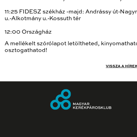
11:25 FIDESZ székház -majd: Andrássy út-Nag
u.-Alkotmány u.-Kossuth tér
12:00 Országház
A mellékelt szórólapot letöltheted, kinyomathat
osztogathatod!
VISSZA A HÍRE