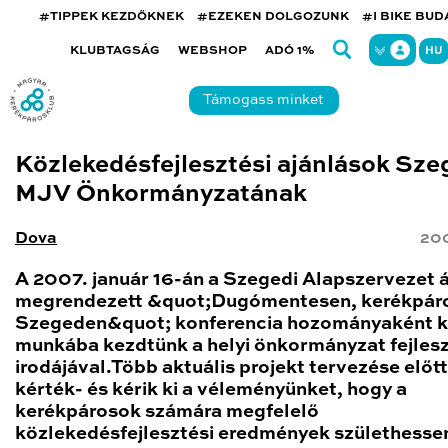
#TIPPEK KEZDŐKNEK
#EZEKEN DOLGOZUNK
#I BIKE BU
KLUBTAGSÁG
WEBSHOP
ADÓ 1%
HU
Támogass minket
Közlekedésfejlesztési ajánlások Sze
MJV Önkormányzatának
Dova
200
A 2007. január 16-án a Szegedi Alapszervezet á
megrendezett &quot;Dugómentesen, kerékpár
Szegeden&quot; konferencia hozományaként 
munkába kezdtünk a helyi önkormányzat fejlesz
irodájával.Több aktuális projekt tervezése előtt
kérték- és kérik ki a véleményünket, hogy a
kerékpárosok számára megfelelő
közlekedésfejlesztési eredmények születhesse