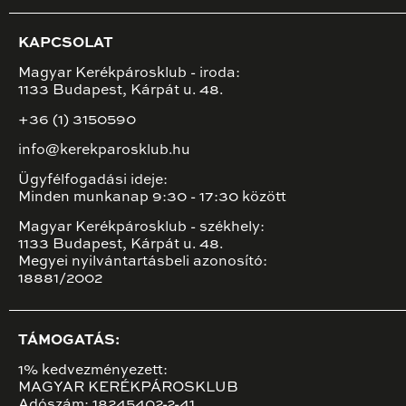
KAPCSOLAT
Magyar Kerékpárosklub - iroda:
1133 Budapest, Kárpát u. 48.
+36 (1) 3150590
info@kerekparosklub.hu
Ügyfélfogadási ideje:
Minden munkanap 9:30 - 17:30 között
Magyar Kerékpárosklub - székhely:
1133 Budapest, Kárpát u. 48.
Megyei nyilvántartásbeli azonosító:
18881/2002
TÁMOGATÁS:
1% kedvezményezett:
MAGYAR KERÉKPÁROSKLUB
Adószám: 18245402-2-41