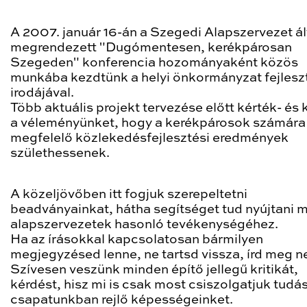
A 2007. január 16-án a Szegedi Alapszervezet ál
megrendezett "Dugómentesen, kerékpárosan
Szegeden" konferencia hozományaként közös
munkába kezdtünk a helyi önkormányzat fejlesz
irodájával.
Több aktuális projekt tervezése előtt kérték- és k
a véleményünket, hogy a kerékpárosok számára
megfelelő közlekedésfejlesztési eredmények
születhessenek.
A közeljövőben itt fogjuk szerepeltetni
beadványainkat, hátha segítséget tud nyújtani 
alapszervezetek hasonló tevékenységéhez.
Ha az írásokkal kapcsolatosan bármilyen
megjegyzésed lenne, ne tartsd vissza, írd meg n
Szívesen veszünk minden építő jellegű kritikát,
kérdést, hisz mi is csak most csiszolgatjuk tudá
csapatunkban rejlő képességeinket.