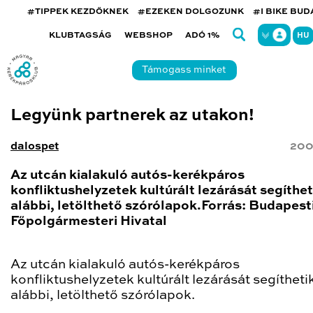
#TIPPEK KEZDŐKNEK
#EZEKEN DOLGOZUNK
#I BIKE BU
KLUBTAGSÁG
WEBSHOP
ADÓ 1%
HU
Támogass minket
Legyünk partnerek az utakon!
dalospet
200
Az utcán kialakuló autós-kerékpáros
konfliktushelyzetek kultúrált lezárását segíthet
alábbi, letölthető szórólapok.Forrás: Budapest
Főpolgármesteri Hivatal
Az utcán kialakuló autós-kerékpáros
konfliktushelyzetek kultúrált lezárását segítheti
alábbi, letölthető szórólapok.