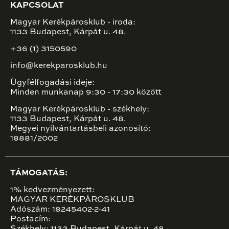
KAPCSOLAT
Magyar Kerékpárosklub - iroda:
1133 Budapest, Kárpát u. 48.
+36 (1) 3150590
info@kerekparosklub.hu
Ügyfélfogadási ideje:
Minden munkanap 9:30 - 17:30 között
Magyar Kerékpárosklub - székhely:
1133 Budapest, Kárpát u. 48.
Megyei nyilvántartásbeli azonosító:
18881/2002
TÁMOGATÁS:
1% kedvezményezett:
MAGYAR KERÉKPÁROSKLUB
Adószám: 18245402-2-41
Postacím:
Székhely: 1133 Budapest, Kárpát u. 48.